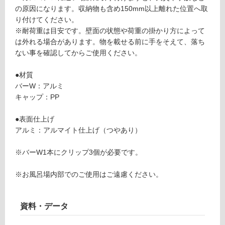
い
ホ
の原因になります。収納物も含め150mm以上離れた位置へ取
る
ワ
り付けてください。
が
イ
※耐荷重は目安です。壁面の状態や荷重の掛かり方によって
制
ト
は外れる場合があります。物を載せる前に手をそえて、落ち
限
ない事を確認してからご使用ください。
あ
運賃表
り
Y
●材質
の
バーW：アルミ
為
キャップ：PP
運
注
賃
意
●表面仕上げ
合
が
アルミ：アルマイト仕上げ（つやあり）
計
必
:
要
※バーW1本にクリップ3個が必要です。
¥6
※
4
商
※お風呂場内部でのご使用はご遠慮ください。
0/
品
本
仕
様
資料・データ
欄
を