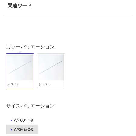
能
(寒
冷
地
以
外)
カラーバリエーション
使
用
不
可
ホワイト
シルバー
フ
サイズバリエーション
ロ
W460×Φ8
ー
W860×Φ8