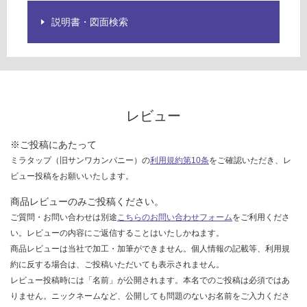
ご
説明書・図面検索
確
認
く
だ
さ
い
レビュー
対
応
※ご投稿にあたって
し
ミラタップ（旧サンワカンパニー）の
利用規約第10条
をご確認いただき、レ
て
ビュー投稿をお願いいたします。
い
な
商品レビューのみご投稿ください。
い
ご質問・お問い合わせは別途
こちらのお問い合わせフォーム
をご利用くださ
い。レビューの内容にご返信することはいたしかねます。
商品レビューは当社で加工・加筆ができません。個人情報の記載等、利用規
約に反する場合は、ご投稿いただいても表示されません。
レビュー投稿時には「名前」が公開されます。本名でのご投稿は必須ではあ
りません。ニックネームなど、公開しても問題のないお名前をご入力くださ