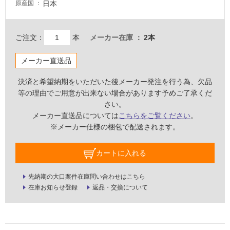
い
日本
原産国
屋
ご注文：
本
メーカー在庫
2本
内
壁・
メーカー直送品
屋
外
決済と希望納期をいただいた後メーカー発注を行う為、欠品
等の理由でご用意が出来ない場合があります予めご了承くだ
壁・
さい。
浴
メーカー直送品については
こちらをご覧ください
。
室
※メーカー仕様の梱包で配送されます。
壁
使
カートに入れる
用
可
先納期の大口案件在庫問い合わせはこちら
能
在庫お知らせ登録
返品・交換について
使
用
可