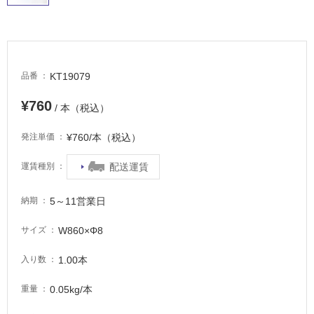
て
い
る
適
KT19079
品番
し
て
¥760
い
/ 本（税込）
る
¥760/本（税込）
発注単価
が
注
配送運賃
運賃種別
意
が
必
5～11営業日
納期
要
W860×Φ8
サイズ
適
し
1.00本
入り数
て
い
0.05kg/本
重量
な