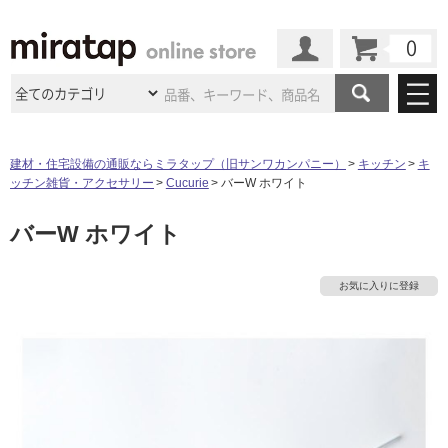
カート
マイページ
商品カテゴリ
建材・住宅設備の通販ならミラタップ（旧サンワカンパニー）
キッチン
キ
ッチン雑貨・アクセサリー
Cucurie
バーW ホワイト
施工事例
洗面所・水回り
タイル
バーW ホワイト
ショールーム
施工事例
法人案件納入事例
キッチン
浴室（風呂・
バスルー
ム）・
トイレ
ショールームの
ご案内
東京
ショールーム
お気に入りに登録
ミラタップ
のあるくらし
お客様訪問
インタビュー
ドア（扉）・
建具・玄関
サポート
扉
エクステリア
（外構）
タ
大阪
ショールーム
仙台
ショールーム
店舗・施設事例
その他サービス
ご利用ガイド
初めての方へ
イ
ウッドデッキ
フローリング・
床材
名古屋
ショールーム
京都
ショールーム
ミラタップと
創る家
工事会社紹介
Coziコンシ
よくある質問
お問い合わせ
ル
ASOLIE
ェルジュ
収納
インテリア・
家具
福岡
ショールーム
札幌スマート
ショールー