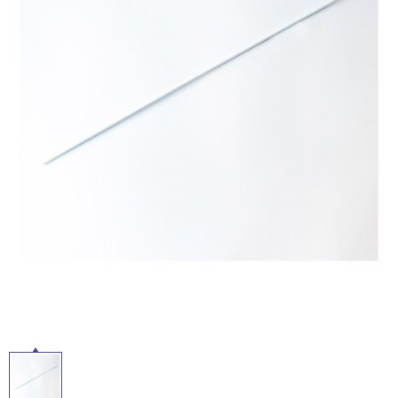
ム
修理お問い合わせ
クレーム公開
自分らしい家づくり
最高のリノベ会社が
みつ
屋
照明
ペット用品
横浜スマート
ショールー
SUVACO
かる
リノベりす
内
ム
ウェルビーみのお
HDC
説明書・図面検索
水まわり
3年保証
床・
BOX
内装用建材
パネル・壁材
屋
お役立ち情報
住まいの
スタイリング
外
ロートアイアン
天然石・石材
アイデア
床・
ミラタップ
チャンネル
浴
メンテナンス・
施工材
新商品
オンライン相談
室
床・
駐
車
場
非
常
に
適
し