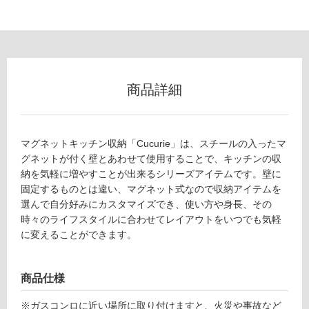
リ
ン
グ
商品詳細
土足・遮
音・床暖
マグネットキッチン収納「Cucurie」は、スチールの入ったマ
対
グネットが付く壁とあわせて使用することで、キッチンの収
K
応
納を気軽に増やすことが出来るシリーズアイテムです。壁に
T
し
固定するものとは違い、マグネット式なので収納アイテムを
1
て
選んで自分好みにカスタマイズでき、使い方や身長、その
9
い
時々のライフスタイルに合わせてレイアウトをいつでも気軽
0
る
に変えることができます。
7
対
9
応
バ
商品仕様
し
ー
て
W
※ガスコンロに近い場所に取り付けますと、火災や事故など