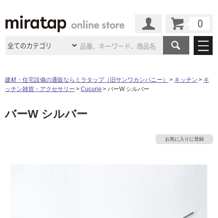
カート
マイページ
商品カテゴリ
建材・住宅設備の通販ならミラタップ（旧サンワカンパニー）
キッチン
キ
ッチン雑貨・アクセサリー
Cucurie
バーW シルバー
施工事例
洗面所・水回り
タイル
バーW シルバー
ショールーム
施工事例
法人案件納入事例
キッチン
浴室（風呂・
バスルー
ム）・
トイレ
ショールームの
ご案内
東京
ショールーム
お気に入りに登録
ミラタップ
のあるくらし
お客様訪問
インタビュー
ドア（扉）・
建具・玄関
サポート
扉
エクステリア
（外構）
タ
大阪
ショールーム
仙台
ショールーム
店舗・施設事例
その他サービス
ご利用ガイド
初めての方へ
イ
ウッドデッキ
フローリング・
床材
名古屋
ショールーム
京都
ショールーム
ミラタップと
創る家
工事会社紹介
Coziコンシ
よくある質問
お問い合わせ
ル
ASOLIE
ェルジュ
収納
インテリア・
家具
福岡
ショールーム
札幌スマート
ショールー