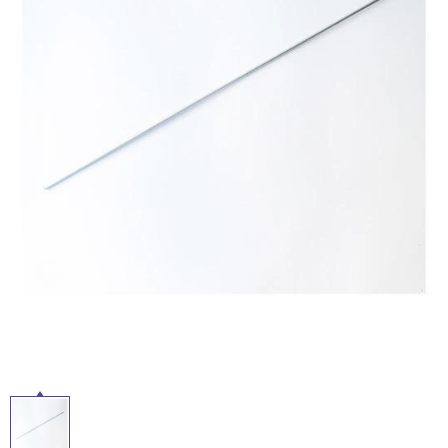
ム
修理お問い合わせ
クレーム公開
自分らしい家づくり
最高のリノベ会社が
みつ
屋
照明
ペット用品
横浜スマート
ショールー
SUVACO
かる
リノベりす
内
ム
ウェルビーみのお
HDC
説明書・図面検索
水まわり
3年保証
床・
BOX
内装用建材
パネル・壁材
屋
お役立ち情報
住まいの
スタイリング
外
ロートアイアン
天然石・石材
アイデア
床・
ミラタップ
チャンネル
浴
メンテナンス・
施工材
新商品
オンライン相談
室
床・
駐
車
場
非
常
に
適
し