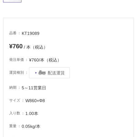
て
い
る
適
KT19089
品番
し
て
¥760
い
/ 本（税込）
る
¥760/本（税込）
発注単価
が
注
配送運賃
運賃種別
意
が
必
5～11営業日
納期
要
W860×Φ8
サイズ
適
し
1.00本
入り数
て
い
0.05kg/本
重量
な