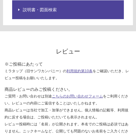
ご
説明書・図面検索
確
認
く
だ
さ
い
レビュー
対
応
※ご投稿にあたって
し
ミラタップ（旧サンワカンパニー）の
利用規約第10条
をご確認いただき、レ
て
ビュー投稿をお願いいたします。
い
な
商品レビューのみご投稿ください。
い
ご質問・お問い合わせは別途
こちらのお問い合わせフォーム
をご利用くださ
い。レビューの内容にご返信することはいたしかねます。
商品レビューは当社で加工・加筆ができません。個人情報の記載等、利用規
約に反する場合は、ご投稿いただいても表示されません。
レビュー投稿時には「名前」が公開されます。本名でのご投稿は必須ではあ
りません。ニックネームなど、公開しても問題のないお名前をご入力くださ