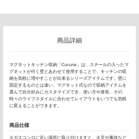
リ
ン
グ
商品詳細
土足・遮
音・床暖
マグネットキッチン収納「Cucurie」は、スチールの入ったマ
対
グネットが付く壁とあわせて使用することで、キッチンの収
K
応
納を気軽に増やすことが出来るシリーズアイテムです。壁に
T
し
固定するものとは違い、マグネット式なので収納アイテムを
1
て
選んで自分好みにカスタマイズでき、使い方や身長、その
9
い
時々のライフスタイルに合わせてレイアウトをいつでも気軽
0
る
に変えることができます。
8
対
9
応
バ
商品仕様
し
ー
て
W
※ガスコンロに近い場所に取り付けますと、火災や事故など