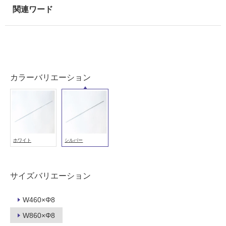
能
(寒
冷
地
以
外)
カラーバリエーション
使
用
不
可
ホワイト
シルバー
フ
サイズバリエーション
ロ
W460×Φ8
ー
W860×Φ8