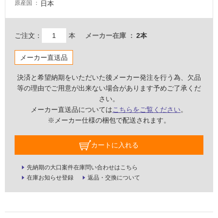
い
日本
原産国
屋
ご注文：
本
メーカー在庫
2本
内
壁・
メーカー直送品
屋
外
決済と希望納期をいただいた後メーカー発注を行う為、欠品
等の理由でご用意が出来ない場合があります予めご了承くだ
壁・
さい。
浴
メーカー直送品については
こちらをご覧ください
。
室
※メーカー仕様の梱包で配送されます。
壁
使
カートに入れる
用
可
先納期の大口案件在庫問い合わせはこちら
能
在庫お知らせ登録
返品・交換について
使
用
可