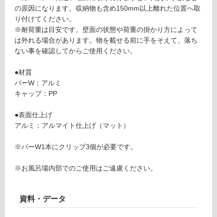
い
シ
の原因になります。収納物も含め150mm以上離れた位置へ取
る
ル
り付けてください。
が
バ
※耐荷重は目安です。壁面の状態や荷重の掛かり方によって
制
ー
は外れる場合があります。物を載せる前に手をそえて、落ち
限
ない事を確認してからご使用ください。
あ
運賃表
り
Y
●材質
の
バーW：アルミ
為
キャップ：PP
運
注
賃
意
●表面仕上げ
合
が
アルミ：アルマイト仕上げ（マット）
計
必
:
要
※バーW1本にクリップ3個が必要です。
¥6
※
4
商
※お風呂場内部でのご使用はご遠慮ください。
0/
品
本
仕
様
資料・データ
欄
を