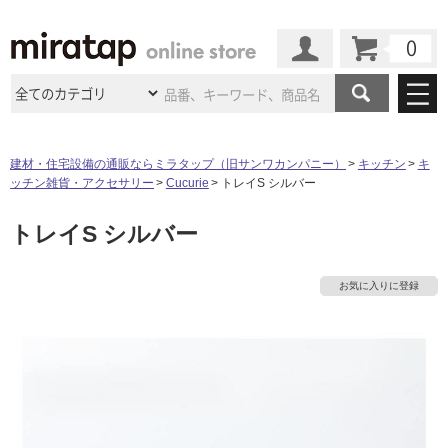
カート
マイページ
商品カテゴリ
建材・住宅設備の通販ならミラタップ（旧サンワカンパニー）
キッチン
キ
ッチン雑貨・アクセサリー
Cucurie
トレイS シルバー
施工事例
洗面所・水回り
タイル
トレイS シルバー
ショールーム
施工事例
法人案件納入事例
キッチン
浴室（風呂・
バスルー
ム）・
トイレ
ショールームの
ご案内
東京
ショールーム
お気に入りに登録
ミラタップ
のあるくらし
お客様訪問
インタビュー
ドア（扉）・
建具・玄関
タ
サポート
扉
エクステリア
（外構）
大阪
ショールーム
仙台
ショールーム
店舗・施設事例
その他サービス
イ
ご利用ガイド
初めての方へ
ウッドデッキ
フローリング・
床材
名古屋
ショールーム
京都
ショールーム
ミラタップと
創る家
工事会社紹介
Coziコンシ
ル
よくある質問
お問い合わせ
ASOLIE
ェルジュ
収納
インテリア・
家具
福岡
ショールーム
札幌スマート
ショールー