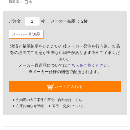
日本
原産国
屋
内
ご注文：
枚
メーカー在庫
2枚
壁・
屋
メーカー直送品
外
決済と希望納期をいただいた後メーカー発注を行う為、欠品
壁・
等の理由でご用意が出来ない場合があります予めご了承くだ
浴
さい。
室
メーカー直送品については
こちらをご覧ください
。
壁
※メーカー仕様の梱包で配送されます。
使
カートに入れる
用
可
先納期の大口案件在庫問い合わせはこちら
能
在庫お知らせ登録
返品・交換について
使
用
可
能