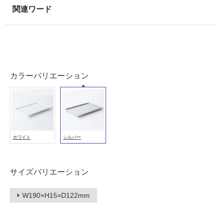
(寒
冷
地
以
外)
使
カラーバリエーション
用
不
可
ホワイト
シルバー
フ
ロ
サイズバリエーション
ー
W190×H15×D122mm
リ