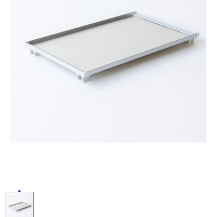
ム
屋
修理お問い合わせ
クレーム公開
自分らしい家づくり
最高のリノベ会社が
みつ
照明
ペット用品
内
横浜スマート
ショールー
SUVACO
かる
リノベりす
ム
ウェルビーみのお
HDC
床・
説明書・図面検索
水まわり
3年保証
BOX
内装用建材
パネル・壁材
屋
外
お役立ち情報
住まいの
スタイリング
ロートアイアン
天然石・石材
アイデア
床・
浴
ミラタップ
チャンネル
メンテナンス・
施工材
新商品
オンライン相談
室
床・
駐
車
場
非
常
に
適
し
て