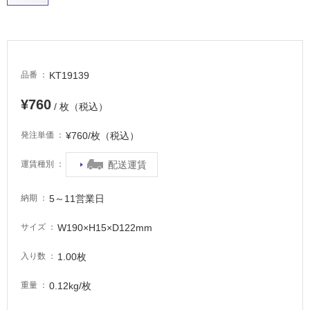
い
る
適
し
KT19139
品番
て
い
¥760
/ 枚（税込）
る
が
¥760/枚（税込）
発注単価
注
意
配送運賃
運賃種別
が
必
5～11営業日
納期
要
適
W190×H15×D122mm
サイズ
し
て
1.00枚
入り数
い
な
0.12kg/枚
重量
い