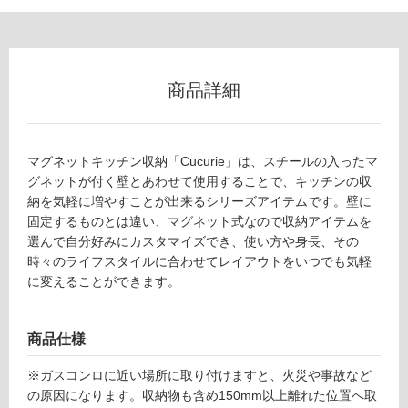
ン
グ
商品詳細
土足・遮
音・床暖
マグネットキッチン収納「Cucurie」は、スチールの入ったマ
グネットが付く壁とあわせて使用することで、キッチンの収
対
K
納を気軽に増やすことが出来るシリーズアイテムです。壁に
応
T
固定するものとは違い、マグネット式なので収納アイテムを
し
1
選んで自分好みにカスタマイズでき、使い方や身長、その
て
9
時々のライフスタイルに合わせてレイアウトをいつでも気軽
い
1
に変えることができます。
る
3
9
対
ト
応
商品仕様
レ
し
イ
※ガスコンロに近い場所に取り付けますと、火災や事故など
て
S
の原因になります。収納物も含め150mm以上離れた位置へ取
い