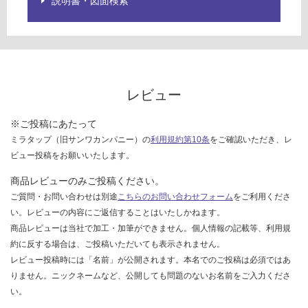
説明書・図面検索
ご
確
認
く
だ
さ
レビュー
い
対
※ご投稿にあたって
応
ミラタップ（旧サンワカンパニー）の
利用規約第10条
をご確認いただき、レ
し
ビュー投稿をお願いいたします。
て
い
商品レビューのみご投稿ください。
な
ご質問・お問い合わせは別途
こちらのお問い合わせフォーム
をご利用くださ
い
い。レビューの内容にご返信することはいたしかねます。
商品レビューは当社で加工・加筆ができません。個人情報の記載等、利用規
約に反する場合は、ご投稿いただいても表示されません。
レビュー投稿時には「名前」が公開されます。本名でのご投稿は必須ではあ
りません。ニックネームなど、公開しても問題のないお名前をご入力くださ
い。