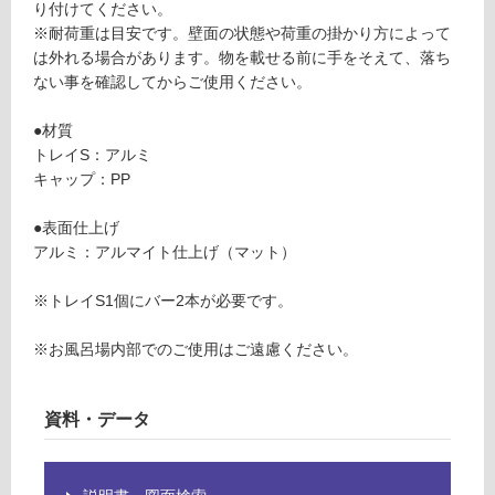
シ
り付けてください。
る
ル
※耐荷重は目安です。壁面の状態や荷重の掛かり方によって
が
バ
は外れる場合があります。物を載せる前に手をそえて、落ち
制
ー
ない事を確認してからご使用ください。
限
あ
運賃表
●材質
り
Y
トレイS：アルミ
の
キャップ：PP
為
注
運
●表面仕上げ
意
賃
アルミ：アルマイト仕上げ（マット）
が
合
必
計
※トレイS1個にバー2本が必要です。
要
:
※
¥6
※お風呂場内部でのご使用はご遠慮ください。
商
4
品
0/
仕
枚
資料・データ
様
欄
を