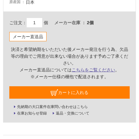
日本
原産国
屋
内
ご注文：
個
メーカー在庫
2個
壁・
屋
メーカー直送品
外
決済と希望納期をいただいた後メーカー発注を行う為、欠品
壁・
等の理由でご用意が出来ない場合があります予めご了承くだ
浴
さい。
室
メーカー直送品については
こちらをご覧ください
。
壁
※メーカー仕様の梱包で配送されます。
使
カートに入れる
用
可
先納期の大口案件在庫問い合わせはこちら
能
在庫お知らせ登録
返品・交換について
使
用
可
能