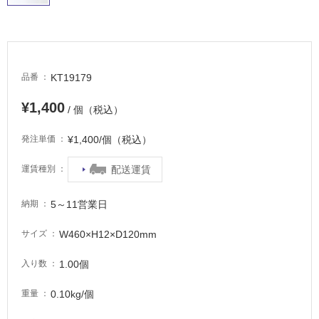
い
る
適
し
KT19179
品番
て
い
¥1,400
/ 個（税込）
る
が
¥1,400/個（税込）
発注単価
注
意
配送運賃
運賃種別
が
必
5～11営業日
納期
要
適
W460×H12×D120mm
サイズ
し
て
1.00個
入り数
い
な
0.10kg/個
重量
い