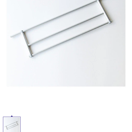
ム
屋
修理お問い合わせ
クレーム公開
自分らしい家づくり
最高のリノベ会社が
みつ
照明
ペット用品
内
横浜スマート
ショールー
SUVACO
かる
リノベりす
ム
ウェルビーみのお
HDC
床・
説明書・図面検索
水まわり
3年保証
BOX
内装用建材
パネル・壁材
屋
外
お役立ち情報
住まいの
スタイリング
ロートアイアン
天然石・石材
アイデア
床・
浴
ミラタップ
チャンネル
メンテナンス・
施工材
新商品
オンライン相談
室
床・
駐
車
場
非
常
に
適
し
て