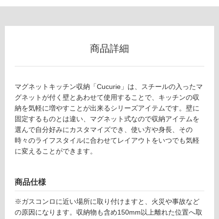
ン
グ
商品詳細
土足・遮
音・床暖
マグネットキッチン収納「Cucurie」は、スチールの入ったマ
グネットが付く壁とあわせて使用することで、キッチンの収
K
対
納を気軽に増やすことが出来るシリーズアイテムです。壁に
T
応
固定するものとは違い、マグネット式なので収納アイテムを
1
し
選んで自分好みにカスタマイズでき、使い方や身長、その
9
て
時々のライフスタイルに合わせてレイアウトをいつでも気軽
1
い
に変えることができます。
7
る
9
対
ふ
応
商品仕様
き
し
ん
※ガスコンロに近い場所に取り付けますと、火災や事故など
て
か
の原因になります。収納物も含め150mm以上離れた位置へ取
い
け