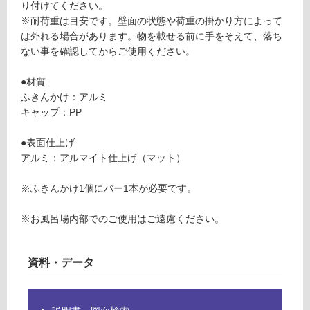
り付けてください。
る
シ
※耐荷重は目安です。壁面の状態や荷重の掛かり方によって
が
ル
は外れる場合があります。物を載せる前に手をそえて、落ち
制
バ
ない事を確認してからご使用ください。
限
ー
あ
●材質
り
運賃表
ふきんかけ：アルミ
の
Y
キャップ：PP
為
注
運
●表面仕上げ
意
賃
アルミ：アルマイト仕上げ（マット）
が
合
必
計
※ふきんかけ1個にバー1本が必要です。
要
:
※
¥6
※お風呂場内部でのご使用はご遠慮ください。
商
4
品
0/
仕
資料・データ
個
様
欄
を