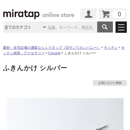
カート
マイページ
商品カテゴリ
建材・住宅設備の通販ならミラタップ（旧サンワカンパニー）
キッチン
キ
ッチン雑貨・アクセサリー
Cucurie
ふきんかけ シルバー
施工事例
洗面所・水回り
タイル
ふきんかけ シルバー
ショールーム
施工事例
法人案件納入事例
キッチン
浴室（風呂・
バスルー
ム）・
トイレ
ショールームの
ご案内
東京
ショールーム
お気に入りに登録
ミラタップ
のあるくらし
お客様訪問
インタビュー
ドア（扉）・
建具・玄関
タ
サポート
扉
エクステリア
（外構）
大阪
ショールーム
仙台
ショールーム
店舗・施設事例
その他サービス
イ
ご利用ガイド
初めての方へ
ウッドデッキ
フローリング・
床材
名古屋
ショールーム
京都
ショールーム
ミラタップと
創る家
工事会社紹介
Coziコンシ
ル
よくある質問
お問い合わせ
ASOLIE
ェルジュ
収納
インテリア・
家具
福岡
ショールーム
札幌スマート
ショールー