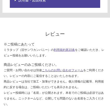
説明書・図面検索
ご
確
認
く
だ
さ
レビュー
い
対
※ご投稿にあたって
応
ミラタップ（旧サンワカンパニー）の
利用規約第10条
をご確認いただき、レ
し
ビュー投稿をお願いいたします。
て
い
商品レビューのみご投稿ください。
な
ご質問・お問い合わせは別途
こちらのお問い合わせフォーム
をご利用くださ
い
い。レビューの内容にご返信することはいたしかねます。
商品レビューは当社で加工・加筆ができません。個人情報の記載等、利用規
約に反する場合は、ご投稿いただいても表示されません。
レビュー投稿時には「名前」が公開されます。本名でのご投稿は必須ではあ
りません。ニックネームなど、公開しても問題のないお名前をご入力くださ
い。