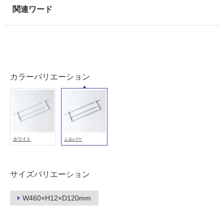
(寒
冷
地
以
外)
使
カラーバリエーション
用
不
可
ホワイト
シルバー
フ
ロ
サイズバリエーション
ー
W460×H12×D120mm
リ