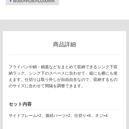
W350×H180×D200mm
ン
K
グ
T
1
土足・遮
9
8
音・床暖
商品詳細
5
対
9
応
シ
し
フライパンや鍋・鍋蓋などをまとめて収納できるシンク下収
ン
て
納ラック。シンク下のスペースに合わせて、縦にも横にも使
ク
い
えます。仕切りは取り外しが自由自在なので、収納するもの
下
る
のサイズに合わせて間隔を調整できます。
フ
ラ
対
イ
応
セット内容
パ
し
ン
て
サイドフレーム×2、接続パーツ×2、仕切り×6、ネジ×4
＆
い
鍋
る