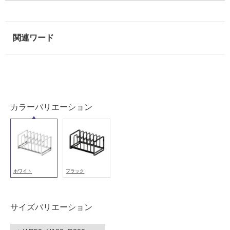
冷
地
以
外)
使
用
不
可
カラーバリエーション
フ
ロ
ホワイト
ブラック
ー
サイズバリエーション
リ