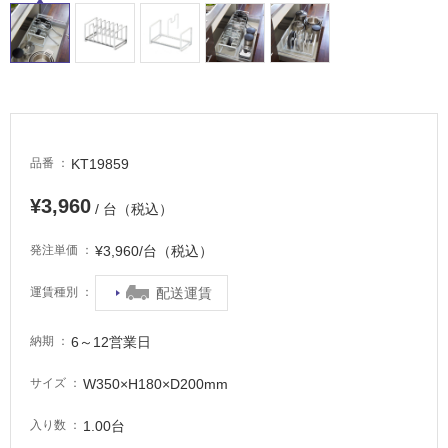
る
適
し
て
い
る
が
KT19859
品番
注
¥3,960
意
/ 台（税込）
が
必
¥3,960/台（税込）
発注単価
要
配送運賃
運賃種別
適
し
6～12営業日
納期
て
い
W350×H180×D200mm
サイズ
な
い
1.00台
入り数