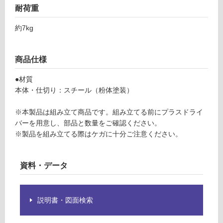
蓋
が
耐荷重
ス
制
タ
限
約7kg
ン
あ
ド
り
ホ
商品仕様
の
ワ
為
●材質
イ
注
本体・仕切り：スチール（粉体塗装）
ト
意
が
※本製品は組み立て商品です。組み立てる前にプラスドライ
運賃表
必
バーを用意し、部品と数量をご確認ください。
F
要
※製品を組み立てる際はケガに十分ご注意ください。
※
商
運
品
賃
資料・データ
仕
合
様
計
欄
:
説明書・図面検索
を
¥1,
ご
14