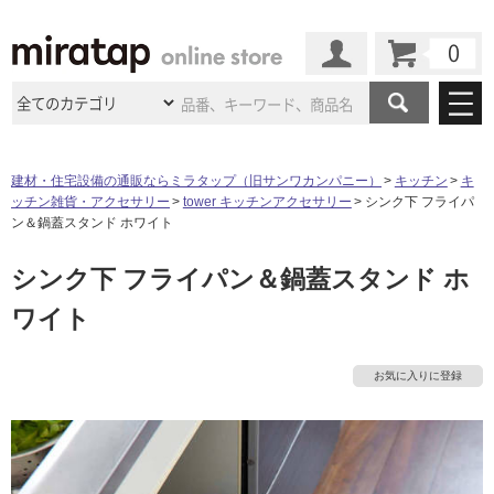
カート
マイページ
商品カテゴリ
建材・住宅設備の通販ならミラタップ（旧サンワカンパニー）
キッチン
キ
ッチン雑貨・アクセサリー
tower キッチンアクセサリー
シンク下 フライパ
施工事例
洗面所・水回り
タイル
ン＆鍋蓋スタンド ホワイト
ショールーム
施工事例
法人案件納入事例
シンク下 フライパン＆鍋蓋スタンド ホ
キッチン
浴室（風呂・
バスルー
ム）・
トイレ
ショールームの
ご案内
東京
ショールーム
タ
ワイト
ミラタップ
のあるくらし
お客様訪問
インタビュー
ドア（扉）・
建具・玄関
サポート
扉
エクステリア
（外構）
大阪
ショールーム
仙台
ショールーム
イ
店舗・施設事例
お気に入りに登録
その他サービス
ご利用ガイド
初めての方へ
ウッドデッキ
フローリング・
床材
ル
名古屋
ショールーム
京都
ショールーム
ミラタップと
創る家
工事会社紹介
Coziコンシ
よくある質問
お問い合わせ
ASOLIE
ェルジュ
収納
インテリア・
家具
福岡
ショールーム
札幌スマート
ショールー
屋