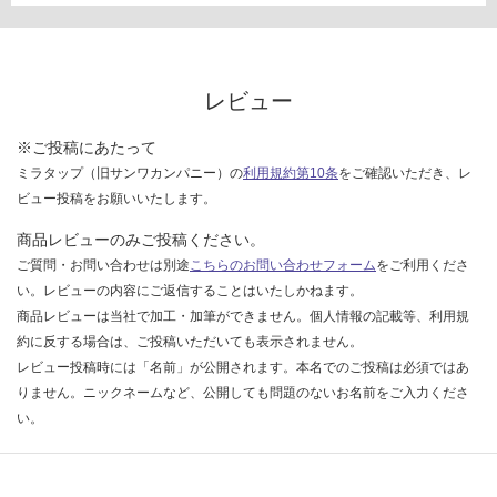
確
0/
認
台
く
だ
レビュー
さ
い
※ご投稿にあたって
対
ミラタップ（旧サンワカンパニー）の
利用規約第10条
をご確認いただき、レ
応
ビュー投稿をお願いいたします。
し
て
商品レビューのみご投稿ください。
い
ご質問・お問い合わせは別途
こちらのお問い合わせフォーム
をご利用くださ
な
い。レビューの内容にご返信することはいたしかねます。
い
商品レビューは当社で加工・加筆ができません。個人情報の記載等、利用規
約に反する場合は、ご投稿いただいても表示されません。
レビュー投稿時には「名前」が公開されます。本名でのご投稿は必須ではあ
りません。ニックネームなど、公開しても問題のないお名前をご入力くださ
い。