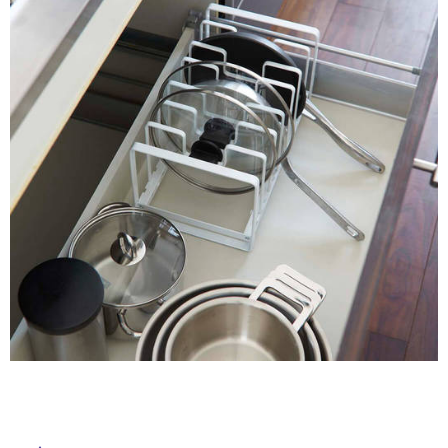
ム
内
修理お問い合わせ
クレーム公開
自分らしい家づくり
最高のリノベ会社が
みつ
照明
ペット用品
横浜スマート
ショールー
床・
SUVACO
かる
リノベりす
ム
ウェルビーみのお
HDC
屋
説明書・図面検索
水まわり
3年保証
BOX
内装用建材
パネル・壁材
外
床・
お役立ち情報
住まいの
スタイリング
ロートアイアン
天然石・石材
アイデア
浴
室
ミラタップ
チャンネル
メンテナンス・
施工材
新商品
オンライン相談
床・
駐
車
場
非
常
に
適
し
て
い