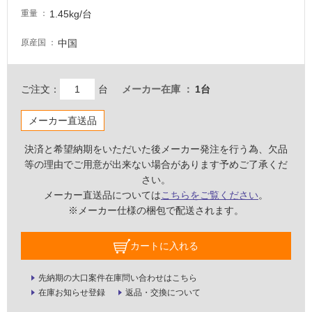
屋
1.45kg/台
重量
内
中国
原産国
壁・
屋
外
ご注文：
台
メーカー在庫
1台
壁・
浴
メーカー直送品
室
決済と希望納期をいただいた後メーカー発注を行う為、欠品
壁
等の理由でご用意が出来ない場合があります予めご了承くだ
さい。
使
メーカー直送品については
こちらをご覧ください
。
用
※メーカー仕様の梱包で配送されます。
可
能
カートに入れる
使
用
先納期の大口案件在庫問い合わせはこちら
可
在庫お知らせ登録
返品・交換について
能
(寒