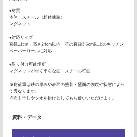
る
パ
●材質
が
ー
本体：スチール（粉体塗装）
制
ホ
マグネット
限
ル
あ
ダ
●対応サイズ
り
ー
直径11cm・高さ24cm以内・芯の直径3.6cm以上のキッチン
の
ブ
ペーパーロールに対応
為
ラ
注
ッ
●取り付け可能場所
意
ク
マグネットが付く平らな面・スチール壁面
が
必
運賃表
※耐荷重は鉄の厚みや表面の塗装・壁面の強度や状態によっ
要
F
て異なります。
※
※布巾干しやタオル掛けとしてもお使いいただけます。
商
運
品
賃
仕
合
資料・データ
様
計
欄
:
を
¥1,