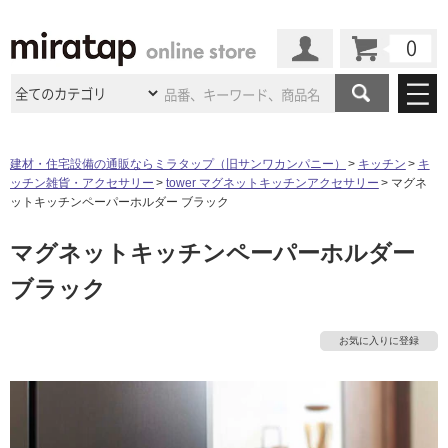
カート
マイページ
商品カテゴリ
建材・住宅設備の通販ならミラタップ（旧サンワカンパニー）
キッチン
キ
ッチン雑貨・アクセサリー
tower マグネットキッチンアクセサリー
マグネ
施工事例
洗面所・水回り
タイル
ットキッチンペーパーホルダー ブラック
ショールーム
施工事例
法人案件納入事例
マグネットキッチンペーパーホルダー
キッチン
浴室（風呂・
バスルー
ム）・
トイレ
ショールームの
ご案内
東京
ショールーム
ブラック
ミラタップ
のあるくらし
お客様訪問
インタビュー
ドア（扉）・
建具・玄関
タ
サポート
扉
エクステリア
（外構）
大阪
ショールーム
仙台
ショールーム
店舗・施設事例
お気に入りに登録
その他サービス
イ
ご利用ガイド
初めての方へ
ウッドデッキ
フローリング・
床材
名古屋
ショールーム
京都
ショールーム
ミラタップと
創る家
工事会社紹介
Coziコンシ
ル
よくある質問
お問い合わせ
ASOLIE
ェルジュ
収納
インテリア・
家具
福岡
ショールーム
札幌スマート
ショールー