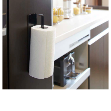
ム
屋
修理お問い合わせ
クレーム公開
自分らしい家づくり
最高のリノベ会社が
みつ
照明
ペット用品
横浜スマート
ショールー
内
SUVACO
かる
リノベりす
ム
ウェルビーみのお
HDC
床・
説明書・図面検索
水まわり
3年保証
BOX
内装用建材
パネル・壁材
屋
外
お役立ち情報
住まいの
スタイリング
ロートアイアン
天然石・石材
アイデア
床・
浴
ミラタップ
チャンネル
メンテナンス・
施工材
新商品
オンライン相談
室
床・
駐
車
場
非
常
に
適
し
て