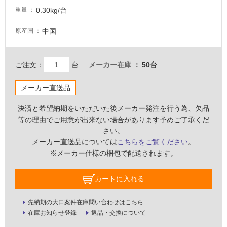
0.30kg/台
重量
屋
中国
原産国
内
壁・
屋
ご注文：
台
メーカー在庫
50台
外
壁・
メーカー直送品
浴
決済と希望納期をいただいた後メーカー発注を行う為、欠品
室
等の理由でご用意が出来ない場合があります予めご了承くだ
壁
さい。
メーカー直送品については
こちらをご覧ください
。
使
※メーカー仕様の梱包で配送されます。
用
可
能
カートに入れる
使
先納期の大口案件在庫問い合わせはこちら
用
在庫お知らせ登録
返品・交換について
可