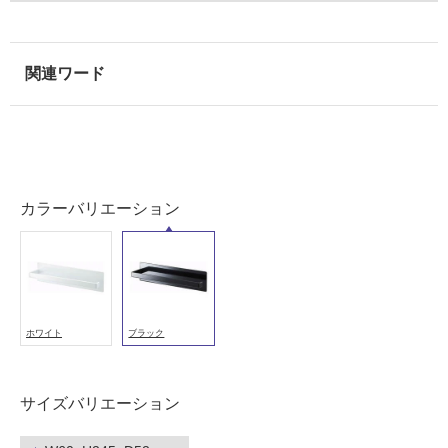
能
(寒
冷
地
以
外)
使
用
不
カラーバリエーション
可
フ
ホワイト
ブラック
ロ
ー
サイズバリエーション
リ