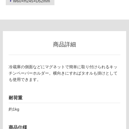
W60×H245×D52mm
ン
K
グ
T
2
0
土足・遮
商品詳細
0
音・床暖
3
9
対
マ
応
冷蔵庫の側面などにマグネットで簡単に取り付けられるキッ
グ
し
チンペーパーホルダー。横向きにすればタオルも掛けとして
ネ
て
も使用できます。
ッ
い
ト
る
キ
耐荷重
対
ッ
応
約1kg
チ
し
ン
て
ペ
い
商品仕様
ー