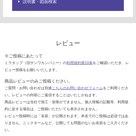
説明書・図面検索
ご
14
確
0/
認
台
く
だ
さ
い
レビュー
対
※ご投稿にあたって
応
ミラタップ（旧サンワカンパニー）の
利用規約第10条
をご確認いただき、レ
し
ビュー投稿をお願いいたします。
て
い
商品レビューのみご投稿ください。
な
ご質問・お問い合わせは別途
こちらのお問い合わせフォーム
をご利用くださ
い
い。レビューの内容にご返信することはいたしかねます。
商品レビューは当社で加工・加筆ができません。個人情報の記載等、利用規
約に反する場合は、ご投稿いただいても表示されません。
レビュー投稿時には「名前」が公開されます。本名でのご投稿は必須ではあ
りません。ニックネームなど、公開しても問題のないお名前をご入力くださ
い。