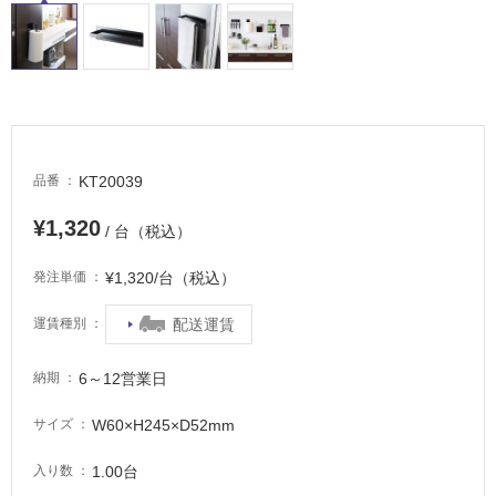
い
る
適
し
て
い
る
KT20039
品番
が
¥1,320
注
/ 台（税込）
意
が
¥1,320/台（税込）
発注単価
必
配送運賃
運賃種別
要
適
6～12営業日
納期
し
て
W60×H245×D52mm
サイズ
い
な
1.00台
入り数
い