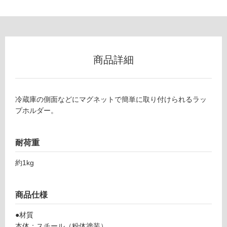
ン
グ
K
土足・遮
T
商品詳細
2
音・床暖
0
対
0
応
冷蔵庫の側面などにマグネットで簡単に取り付けられるラッ
5
し
プホルダー。
9
て
マ
い
グ
る
耐荷重
ネ
ッ
対
約1kg
ト
応
ラ
し
ッ
て
商品仕様
プ
い
ホ
る
●材質
ル
が
本体：スチール（粉体塗装）