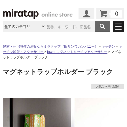
カート
マイページ
商品カテゴリ
建材・住宅設備の通販ならミラタップ（旧サンワカンパニー）
キッチン
キ
ッチン雑貨・アクセサリー
tower マグネットキッチンアクセサリー
マグネ
施工事例
洗面所・水回り
タイル
ットラップホルダー ブラック
ショールーム
施工事例
法人案件納入事例
マグネットラップホルダー ブラック
キッチン
浴室（風呂・
バスルー
ム）・
トイレ
タ
ショールームの
ご案内
東京
ショールーム
ミラタップ
のあるくらし
お客様訪問
インタビュー
ドア（扉）・
建具・玄関
お気に入りに登録
サポート
イ
扉
エクステリア
（外構）
大阪
ショールーム
仙台
ショールーム
店舗・施設事例
その他サービス
ご利用ガイド
初めての方へ
ル
ウッドデッキ
フローリング・
床材
名古屋
ショールーム
京都
ショールーム
ミラタップと
創る家
工事会社紹介
Coziコンシ
よくある質問
お問い合わせ
ASOLIE
ェルジュ
屋
収納
インテリア・
家具
福岡
ショールーム
札幌スマート
ショールー