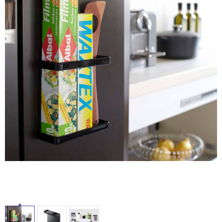
内
ム
修理お問い合わせ
クレーム公開
自分らしい家づくり
最高のリノベ会社が
みつ
床・
照明
ペット用品
横浜スマート
ショールー
SUVACO
かる
リノベりす
屋
ム
ウェルビーみのお
HDC
説明書・図面検索
水まわり
3年保証
外
BOX
内装用建材
パネル・壁材
床・
お役立ち情報
住まいの
スタイリング
浴
ロートアイアン
天然石・石材
アイデア
室
ミラタップ
チャンネル
床・
メンテナンス・
施工材
新商品
オンライン相談
駐
車
場
非
常
に
適
し
て
い