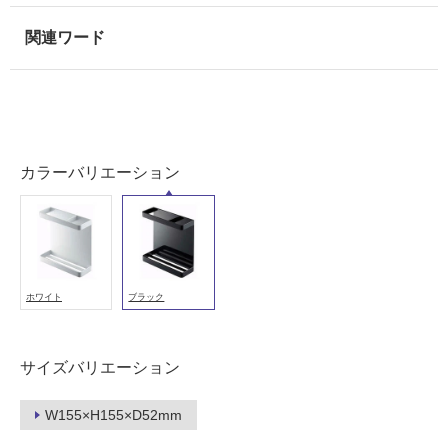
冷
地
以
外)
使
用
不
可
カラーバリエーション
フ
ホワイト
ブラック
ロ
ー
サイズバリエーション
リ
W155×H155×D52mm