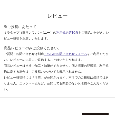
認
く
だ
レビュー
さ
い
※ご投稿にあたって
ミラタップ（旧サンワカンパニー）の
利用規約第10条
をご確認いただき、レ
対
ビュー投稿をお願いいたします。
応
し
商品レビューのみご投稿ください。
て
ご質問・お問い合わせは別途
こちらのお問い合わせフォーム
をご利用くださ
い
い。レビューの内容にご返信することはいたしかねます。
な
商品レビューは当社で加工・加筆ができません。個人情報の記載等、利用規
い
約に反する場合は、ご投稿いただいても表示されません。
レビュー投稿時には「名前」が公開されます。本名でのご投稿は必須ではあ
りません。ニックネームなど、公開しても問題のないお名前をご入力くださ
い。