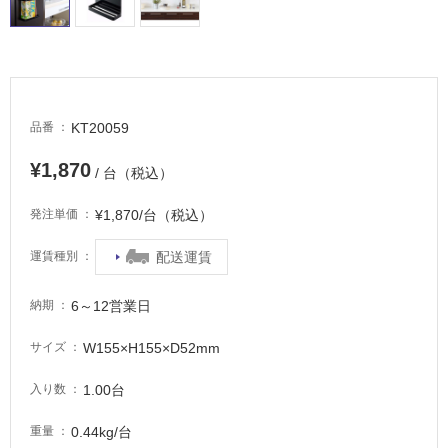
る
適
し
て
い
る
KT20059
品番
が
注
¥1,870
/ 台（税込）
意
が
¥1,870/台（税込）
発注単価
必
要
配送運賃
運賃種別
適
6～12営業日
納期
し
て
W155×H155×D52mm
サイズ
い
な
1.00台
入り数
い
0.44kg/台
重量