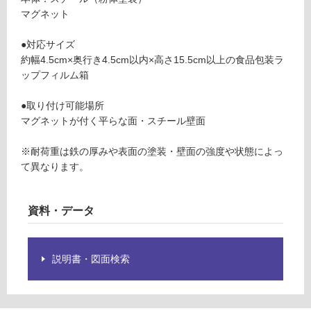
ダ
制
マグネット
ー
限
ブ
あ
●対応サイズ
ラ
り
約幅4.5cm×奥行き4.5cm以内×高さ15.5cm以上の食品包装ラ
ッ
の
ップフィルム箱
ク
為
注
●取り付け可能場所
運賃表
意
マグネットが付く平らな面・スチール壁面
F
が
必
※耐荷重は鉄の厚みや表面の塗装・壁面の強度や状態によっ
要
て異なります。
運
※
賃
商
合
資料・データ
品
計
仕
:
様
¥1,
欄
説明書・図面検索
14
を
0/
ご
台
確