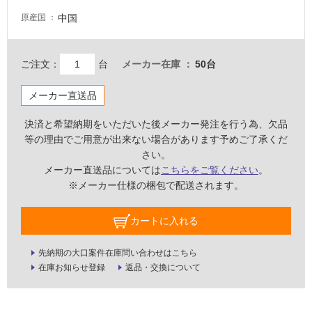
屋
中国
原産国
内
壁・
屋
ご注文：
台
メーカー在庫
50台
外
壁・
メーカー直送品
浴
決済と希望納期をいただいた後メーカー発注を行う為、欠品
室
等の理由でご用意が出来ない場合があります予めご了承くだ
壁
さい。
メーカー直送品については
こちらをご覧ください
。
使
※メーカー仕様の梱包で配送されます。
用
可
能
カートに入れる
使
先納期の大口案件在庫問い合わせはこちら
用
在庫お知らせ登録
返品・交換について
可
能
(寒