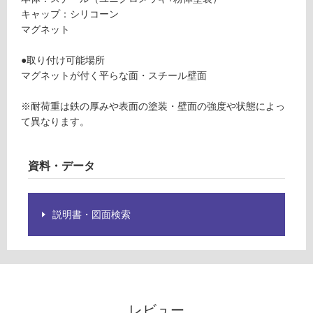
限
ブ
キャップ：シリコーン
あ
ラ
マグネット
り
ッ
の
ク
●取り付け可能場所
為
マグネットが付く平らな面・スチール壁面
注
運賃表
意
F
※耐荷重は鉄の厚みや表面の塗装・壁面の強度や状態によっ
が
て異なります。
必
運
要
賃
※
資料・データ
合
商
計
品
:
仕
説明書・図面検索
¥1,
様
14
欄
0/
を
台
ご
確
認
レビュー
く