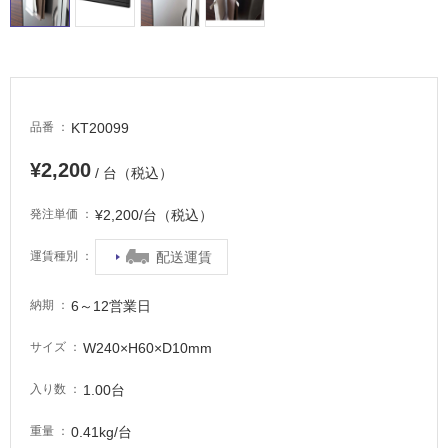
適
し
て
い
る
が
KT20099
品番
注
意
¥2,200
/ 台（税込）
が
必
¥2,200/台（税込）
発注単価
要
適
配送運賃
運賃種別
し
て
6～12営業日
納期
い
な
W240×H60×D10mm
サイズ
い
1.00台
入り数
屋
0.41kg/台
重量
内