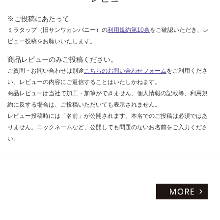
だ
※ご投稿にあたって
さ
ミラタップ（旧サンワカンパニー）の
利用規約第10条
をご確認いただき、レ
い
ビュー投稿をお願いいたします。
対
応
商品レビューのみご投稿ください。
し
ご質問・お問い合わせは別途
こちらのお問い合わせフォーム
をご利用くださ
て
い。レビューの内容にご返信することはいたしかねます。
い
商品レビューは当社で加工・加筆ができません。個人情報の記載等、利用規
な
約に反する場合は、ご投稿いただいても表示されません。
い
レビュー投稿時には「名前」が公開されます。本名でのご投稿は必須ではあ
りません。ニックネームなど、公開しても問題のないお名前をご入力くださ
い。