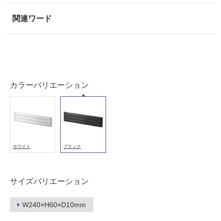
以
外)
使
用
不
可
カラーバリエーション
フ
ロ
ホワイト
ブラック
ー
サイズバリエーション
リ
W240×H60×D10mm
ン