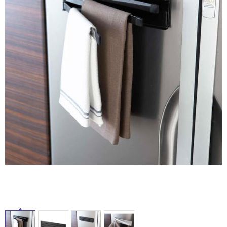
ム
修理お問い合わせ
クレーム公開
屋
自分らしい家づくり
最高のリノベ会社が
みつ
照明
ペット用品
横浜スマート
ショールー
外
SUVACO
かる
リノベりす
ム
ウェルビーみのお
HDC
説明書・図面検索
水まわり
3年保証
床・
BOX
内装用建材
パネル・壁材
浴
お役立ち情報
住まいの
スタイリング
室
ロートアイアン
天然石・石材
アイデア
床・
ミラタップ
チャンネル
駐
メンテナンス・
施工材
新商品
オンライン相談
車
場
非
常
に
適
し
て
い
る