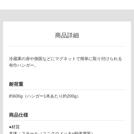
グ
K
土足・遮
T
音・床暖
2
商品詳細
0
対
0
応
9
し
冷蔵庫の扉や側面などにマグネットで簡単に取り付けられる
9
て
布巾ハンガー。
マ
い
グ
る
ネ
対
耐荷重
ッ
応
ト
約600g（ハンガー1本あたり約200g）
し
布
て
巾
い
ハ
商品仕様
る
ン
が
ガ
●材質
制
ー
本体：スチール（ユニクロメッキ+粉体塗装）