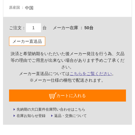
壁・
中国
原産国
屋
外
ご注文：
台
メーカー在庫
50台
壁・
浴
メーカー直送品
室
壁
決済と希望納期をいただいた後メーカー発注を行う為、欠品
等の理由でご用意が出来ない場合があります予めご了承くだ
使
さい。
用
メーカー直送品については
こちらをご覧ください
。
可
※メーカー仕様の梱包で配送されます。
能
使
カートに入れる
用
可
先納期の大口案件在庫問い合わせはこちら
能
在庫お知らせ登録
返品・交換について
(寒
冷
地