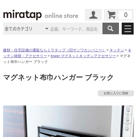
カート
マイページ
商品カテゴリ
建材・住宅設備の通販ならミラタップ（旧サンワカンパニー）
キッチン
キ
ッチン雑貨・アクセサリー
tower マグネットキッチンアクセサリー
マグネ
施工事例
洗面所・水回り
タイル
ット布巾ハンガー ブラック
ショールーム
タ
施工事例
法人案件納入事例
マグネット布巾ハンガー ブラック
キッチン
浴室（風呂・
バスルー
ム）・
トイレ
ショールームの
ご案内
東京
ショールーム
イ
ミラタップ
のあるくらし
お客様訪問
インタビュー
ドア（扉）・
建具・玄関
お気に入りに登録
サポート
扉
エクステリア
（外構）
大阪
ショールーム
仙台
ショールーム
ル
店舗・施設事例
その他サービス
ご利用ガイド
初めての方へ
ウッドデッキ
フローリング・
床材
名古屋
ショールーム
京都
ショールーム
屋
ミラタップと
創る家
工事会社紹介
Coziコンシ
よくある質問
お問い合わせ
内
ASOLIE
ェルジュ
収納
インテリア・
家具
福岡
ショールーム
札幌スマート
ショールー
床・