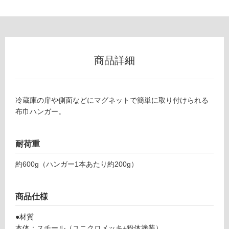
グ
K
土足・遮
T
音・床暖
2
商品詳細
0
対
0
応
8
し
冷蔵庫の扉や側面などにマグネットで簡単に取り付けられる
9
て
布巾ハンガー。
マ
い
グ
る
ネ
対
耐荷重
ッ
応
ト
約600g（ハンガー1本あたり約200g）
し
布
て
巾
い
ハ
商品仕様
る
ン
が
ガ
●材質
制
ー
本体：スチール（ユニクロメッキ+粉体塗装）