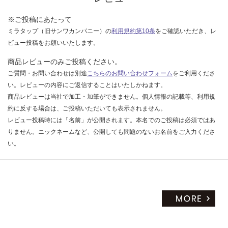
だ
※ご投稿にあたって
さ
ミラタップ（旧サンワカンパニー）の
利用規約第10条
をご確認いただき、レ
い
ビュー投稿をお願いいたします。
対
応
商品レビューのみご投稿ください。
し
ご質問・お問い合わせは別途
こちらのお問い合わせフォーム
をご利用くださ
て
い。レビューの内容にご返信することはいたしかねます。
い
商品レビューは当社で加工・加筆ができません。個人情報の記載等、利用規
な
約に反する場合は、ご投稿いただいても表示されません。
い
レビュー投稿時には「名前」が公開されます。本名でのご投稿は必須ではあ
りません。ニックネームなど、公開しても問題のないお名前をご入力くださ
い。