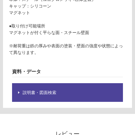
限
ホ
キャップ：シリコーン
あ
ワ
マグネット
り
イ
の
ト
●取り付け可能場所
為
マグネットが付く平らな面・スチール壁面
注
運賃表
意
F
※耐荷重は鉄の厚みや表面の塗装・壁面の強度や状態によっ
が
て異なります。
必
運
要
賃
※
資料・データ
合
商
計
品
:
仕
説明書・図面検索
¥1,
様
14
欄
0/
を
台
ご
確
認
レビュー
く