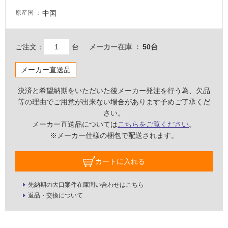
壁・
中国
原産国
屋
外
ご注文：
台
メーカー在庫
50台
壁・
浴
メーカー直送品
室
壁
決済と希望納期をいただいた後メーカー発注を行う為、欠品
等の理由でご用意が出来ない場合があります予めご了承くだ
使
さい。
用
メーカー直送品については
こちらをご覧ください
。
可
※メーカー仕様の梱包で配送されます。
能
使
カートに入れる
用
可
先納期の大口案件在庫問い合わせはこちら
能
返品・交換について
(寒
冷
地