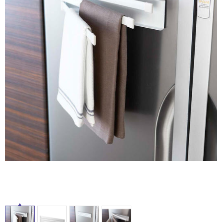
ム
修理お問い合わせ
クレーム公開
屋
自分らしい家づくり
最高のリノベ会社が
みつ
照明
ペット用品
横浜スマート
ショールー
外
SUVACO
かる
リノベりす
ム
ウェルビーみのお
HDC
説明書・図面検索
水まわり
3年保証
床・
BOX
内装用建材
パネル・壁材
浴
お役立ち情報
住まいの
スタイリング
室
ロートアイアン
天然石・石材
アイデア
床・
ミラタップ
チャンネル
駐
メンテナンス・
施工材
新商品
オンライン相談
車
場
非
常
に
適
し
て
い
る