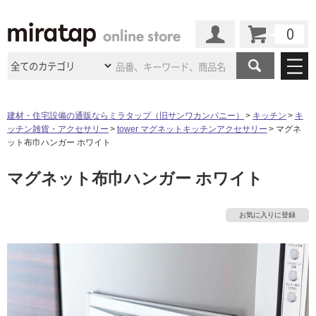
カート
マイページ
商品カテゴリ
建材・住宅設備の通販ならミラタップ（旧サンワカンパニー）
キッチン
キ
ッチン雑貨・アクセサリー
tower マグネットキッチンアクセサリー
マグネ
施工事例
洗面所・水回り
タイル
ット布巾ハンガー ホワイト
ショールーム
タ
施工事例
法人案件納入事例
マグネット布巾ハンガー ホワイト
キッチン
浴室（風呂・
バスルー
ム）・
トイレ
ショールームの
ご案内
東京
ショールーム
イ
ミラタップ
のあるくらし
お客様訪問
インタビュー
ドア（扉）・
建具・玄関
お気に入りに登録
サポート
扉
エクステリア
（外構）
大阪
ショールーム
仙台
ショールーム
ル
店舗・施設事例
その他サービス
ご利用ガイド
初めての方へ
ウッドデッキ
フローリング・
床材
名古屋
ショールーム
京都
ショールーム
屋
ミラタップと
創る家
工事会社紹介
Coziコンシ
よくある質問
お問い合わせ
内
ASOLIE
ェルジュ
収納
インテリア・
家具
福岡
ショールーム
札幌スマート
ショールー
床・