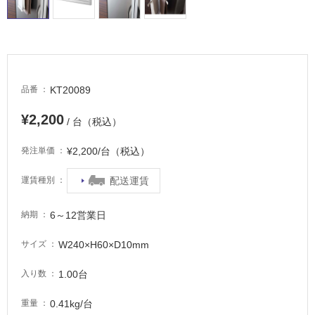
適
し
て
い
る
が
KT20089
品番
注
意
¥2,200
/ 台（税込）
が
必
¥2,200/台（税込）
発注単価
要
適
配送運賃
運賃種別
し
て
6～12営業日
納期
い
な
W240×H60×D10mm
サイズ
い
1.00台
入り数
屋
0.41kg/台
重量
内