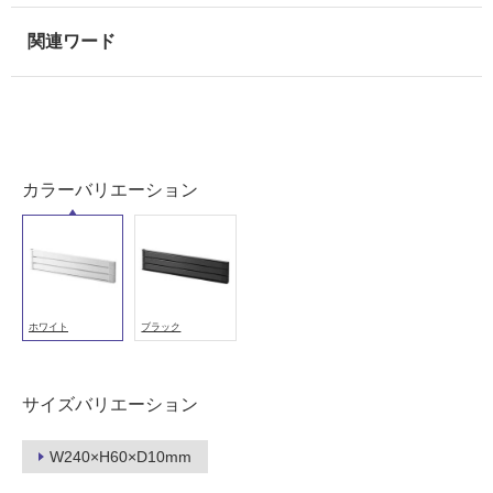
以
外)
使
用
不
可
カラーバリエーション
フ
ロ
ホワイト
ブラック
ー
サイズバリエーション
リ
W240×H60×D10mm
ン