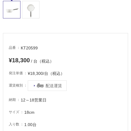
常
に
適
し
て
い
る
KT20599
品番
適
し
¥18,300
/ 台（税込）
て
い
¥18,300/台（税込）
発注単価
る
が
配送運賃
運賃種別
注
意
12～18営業日
納期
が
必
18cm
サイズ
要
1.00台
入り数
適