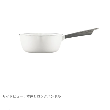
ム
イ
修理お問い合わせ
クレーム公開
自分らしい家づくり
最高のリノベ会社が
みつ
照明
ペット用品
横浜スマート
ショールー
SUVACO
かる
リノベりす
ム
ウェルビーみのお
HDC
ル
説明書・図面検索
水まわり
3年保証
BOX
内装用建材
パネル・壁材
屋
お役立ち情報
住まいの
スタイリング
ロートアイアン
天然石・石材
内
アイデア
床・
ミラタップ
チャンネル
メンテナンス・
施工材
新商品
屋
オンライン相談
外
床・
浴
室
床・
駐
車
サイドビュー：本体とロングハンドル
場
非