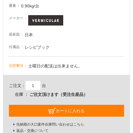
し
0.90kg/台
重量
て
い
メーカー
な
い
日本
原産国
屋
レシピブック
付属品
内
壁・
屋
土曜日の配送は出来ません。
注意事項
外
壁・
ご注文：
台
浴
在庫
ご注文頂けます（受注生産品）
室
壁
カートに入れる
使
用
先納期の大口案件在庫問い合わせはこちら
可
返品・交換について