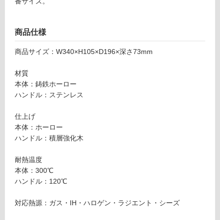
番サイズ。
対
キ
応
ヒ
し
ラ
商品仕様
て
1
い
8
商品サイズ：W340×H105×D196×深さ73mm
る
c
が
m
材質
制
シ
本体：鋳鉄ホーロー
限
ー
ハンドル：ステンレス
あ
ソ
り
ル
仕上げ
の
ト
本体：ホーロー
為
ホ
ハンドル：積層強化木
注
ワ
意
イ
耐熱温度
が
ト
本体：300℃
必
ハンドル：120℃
要
運賃表
※
Y
対応熱源：ガス・IH・ハロゲン・ラジエント・シーズ
商
品