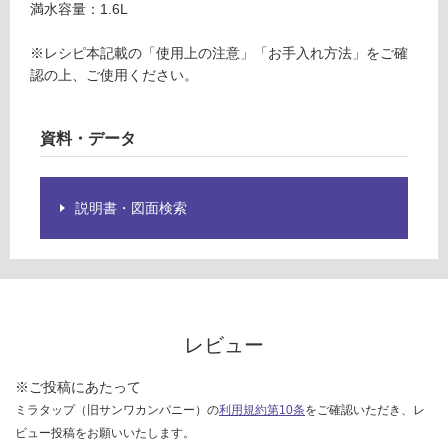
満水容量：1.6L
運
仕
賃
様
※レシピ本記載の「使用上の注意」「お手入れ方法」をご確
合
欄
認の上、ご使用ください。
計
を
:
ご
¥6
確
資料・データ
4
認
0/
く
台
だ
説明書・図面検索
さ
い
対
応
し
て
レビュー
い
な
※ご投稿にあたって
い
ミラタップ（旧サンワカンパニー）の
利用規約第10条
をご確認いただき、レ
ビュー投稿をお願いいたします。