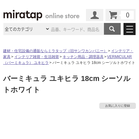
カート
マイページ
商品カテゴリ
建材・住宅設備の通販ならミラタップ（旧サンワカンパニー）
インテリア・
家具
インテリア雑貨・生活雑貨
キッチン用品・調理器具
VERMICULAR
施工事例
洗面所・水回り
タイル
（バーミキュラ） ユキヒラ
バーミキュラ ユキヒラ 18cm シーソルトホワイト
ショールーム
施工事例
法人案件納入事例
バーミキュラ ユキヒラ 18cm シーソル
キッチン
浴室（風呂・
バスルー
ム）・
トイレ
ショールームの
ご案内
東京
ショールーム
トホワイト
ミラタップ
のあるくらし
お客様訪問
インタビュー
ドア（扉）・
建具・玄関
サポート
扉
エクステリア
（外構）
大阪
ショールーム
仙台
ショールーム
店舗・施設事例
お気に入りに登録
その他サービス
ご利用ガイド
初めての方へ
ウッドデッキ
フローリング・
床材
名古屋
ショールーム
京都
ショールーム
ミラタップと
創る家
工事会社紹介
Coziコンシ
タ
よくある質問
お問い合わせ
ASOLIE
ェルジュ
収納
インテリア・
家具
福岡
ショールーム
札幌スマート
ショールー