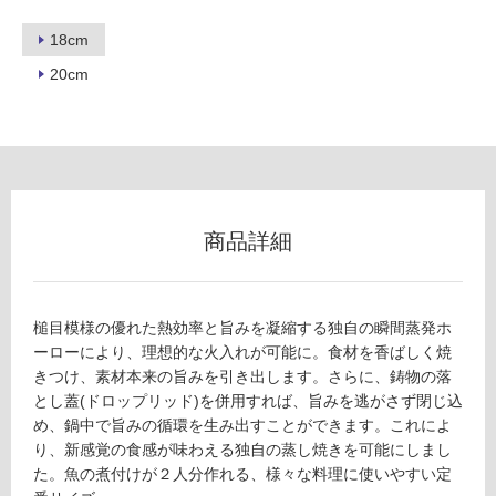
ロ
18cm
ー
20cm
リ
ン
K
T
グ
2
商品詳細
0
5
土足・遮
9
音・床暖
9
槌目模様の優れた熱効率と旨みを凝縮する独自の瞬間蒸発ホ
バ
対
ーローにより、理想的な火入れが可能に。食材を香ばしく焼
ー
応
きつけ、素材本来の旨みを引き出します。さらに、鋳物の落
ミ
し
とし蓋(ドロップリッド)を併用すれば、旨みを逃がさず閉じ込
キ
て
め、鍋中で旨みの循環を生み出すことができます。これによ
ュ
い
り、新感覚の食感が味わえる独自の蒸し焼きを可能にしまし
ラ
る
た。魚の煮付けが２人分作れる、様々な料理に使いやすい定
ユ