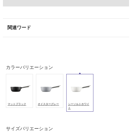
能
使
用
可
能
(寒
冷
地
以
外)
カラーバリエーション
使
用
不
可
マットブラック
オイスターグレー
シーソルトホワイ
ト
フ
サイズバリエーション