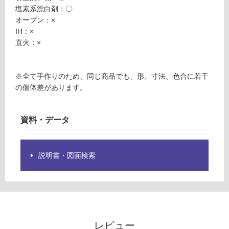
※
5
塩素系漂白剤：〇
商
9
オーブン：×
品
A
IH：×
仕
M
直火：×
様
U
欄
G
を
3
※全て手作りのため、同じ商品でも、形、寸法、色合に若干
ご
3
の個体差があります。
確
0
認
ブ
く
ラ
資料・データ
だ
ッ
さ
ク
い
説明書・図面検索
対
運賃無
応
料(離
し
島除
て
く)
い
な
レビュー
運