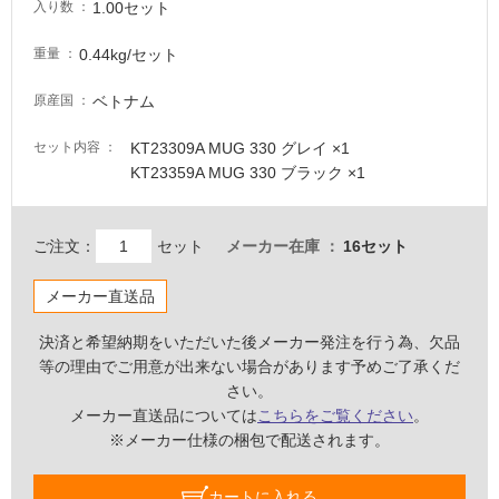
1.00セット
入り数
適
0.44kg/セット
重量
し
て
ベトナム
原産国
い
な
KT23309A MUG 330 グレイ ×1
セット内容
い
KT23359A MUG 330 ブラック ×1
屋
内
ご注文：
セット
メーカー在庫
16セット
壁・
メーカー直送品
屋
外
決済と希望納期をいただいた後メーカー発注を行う為、欠品
壁・
等の理由でご用意が出来ない場合があります予めご了承くだ
浴
さい。
室
メーカー直送品については
こちらをご覧ください
。
※メーカー仕様の梱包で配送されます。
壁
使
カートに入れる