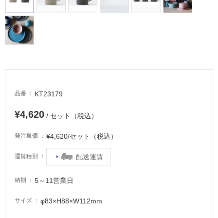
場
非
常
に
適
し
て
い
る
KT23179
品番
適
¥4,620
/ セット（税込）
し
て
¥4,620/セット（税込）
発注単価
い
る
配送運賃
運賃種別
が
注
5～11営業日
納期
意
が
φ83×H88×W112mm
サイズ
必
要