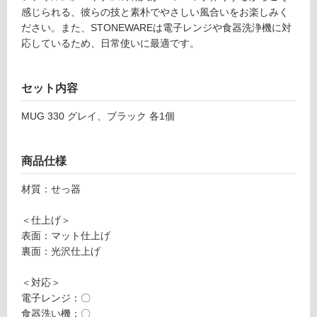
A
感じられる、彼らの技と素朴でやさしい風合いをお楽しみく
る
M
ださい。また、STONEWAREは電子レンジや食器洗浄機に対
対
U
応しているため、日常使いに最適です。
応
G
し
3
て
セット内容
3
い
0
る
MUG 330 グレイ、ブラック 各1個
グ
が
レ
制
イ
商品仕様
限
あ
運賃無
材質：せっ器
り
料(離
の
島除
＜仕上げ＞
為
く)
表面：マット仕上げ
注
K
裏面：光沢仕上げ
意
T
が
2
＜対応＞
必
3
電子レンジ：〇
要
3
食器洗い機：〇