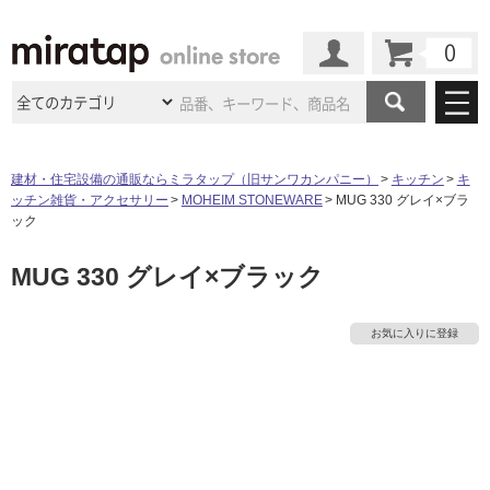
カート
マイページ
商品カテゴリ
建材・住宅設備の通販ならミラタップ（旧サンワカンパニー）
キッチン
キ
ッチン雑貨・アクセサリー
MOHEIM STONEWARE
MUG 330 グレイ×ブラ
施工事例
洗面所・水回り
タイル
ック
ショールーム
施工事例
法人案件納入事例
MUG 330 グレイ×ブラック
キッチン
浴室（風呂・
バスルー
ム）・
トイレ
ショールームの
ご案内
東京
ショールーム
ミラタップ
のあるくらし
お客様訪問
インタビュー
ドア（扉）・
建具・玄関
お気に入りに登録
サポート
扉
エクステリア
（外構）
大阪
ショールーム
仙台
ショールーム
店舗・施設事例
その他サービス
ご利用ガイド
初めての方へ
ウッドデッキ
フローリング・
床材
名古屋
ショールーム
京都
ショールーム
ミラタップと
創る家
工事会社紹介
Coziコンシ
よくある質問
お問い合わせ
ASOLIE
ェルジュ
収納
インテリア・
家具
福岡
ショールーム
札幌スマート
ショールー