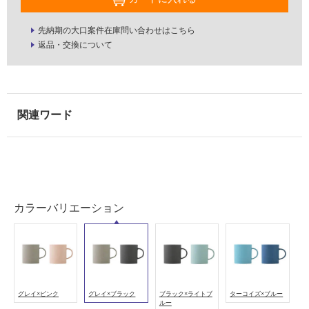
用
可
先納期の大口案件在庫問い合わせはこちら
能
返品・交換について
使
用
可
能
(寒
冷
地
K
以
T
外)
2
3
使
カラーバリエーション
1
用
7
不
9
可
M
U
G
グレイ×ピンク
グレイ×ブラック
ブラック×ライトブ
ターコイズ×ブルー
ルー
3
フ