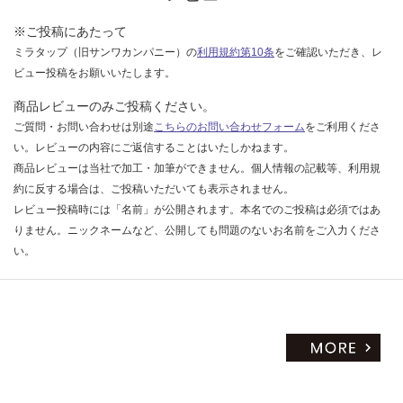
い
賃
※ご投稿にあたって
合
計
ミラタップ（旧サンワカンパニー）の
利用規約第10条
をご確認いただき、レ
:
ビュー投稿をお願いいたします。
¥6
商品レビューのみご投稿ください。
4
ご質問・お問い合わせは別途
こちらのお問い合わせフォーム
をご利用くださ
0/
い。レビューの内容にご返信することはいたしかねます。
セ
商品レビューは当社で加工・加筆ができません。個人情報の記載等、利用規
ッ
約に反する場合は、ご投稿いただいても表示されません。
ト
レビュー投稿時には「名前」が公開されます。本名でのご投稿は必須ではあ
りません。ニックネームなど、公開しても問題のないお名前をご入力くださ
い。