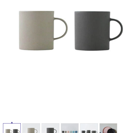
ム
タ
修理お問い合わせ
クレーム公開
自分らしい家づくり
最高のリノベ会社が
みつ
照明
ペット用品
横浜スマート
ショールー
SUVACO
かる
リノベりす
イ
ム
ウェルビーみのお
HDC
説明書・図面検索
水まわり
3年保証
BOX
内装用建材
パネル・壁材
ル
お役立ち情報
住まいの
スタイリング
ロートアイアン
天然石・石材
アイデア
屋
ミラタップ
チャンネル
メンテナンス・
施工材
新商品
内
オンライン相談
床・
屋
外
床・
浴
室
床・
駐
車