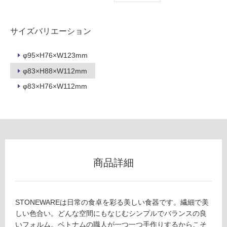
3
0
ロ
サイズバリエーション
グ
レ
ー
イ
φ95×H76×W123mm
×
φ83×H88×W112mm
リ
ブ
φ83×H76×W112mm
ラ
ン
ッ
ク
グ
運賃表
Y
土足・遮
K
商品詳細
音・床暖
T
2
対
3
応
3
STONEWAREは日常の食卓を彩る美しい食器です。繊細で美
し
0
しい色合い。どんな空間にもなじむシンプルでバランスの良
て
9
いフォルム。ベトナムの職人が一つ一つ手作りするからこそ
い