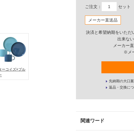
ご注文：
セット
メーカー直送品
決済と希望納期をいただ
出来ない
メーカー直
※メ
ターコイズ×ブル
ー
先納期の大口案
返品・交換につ