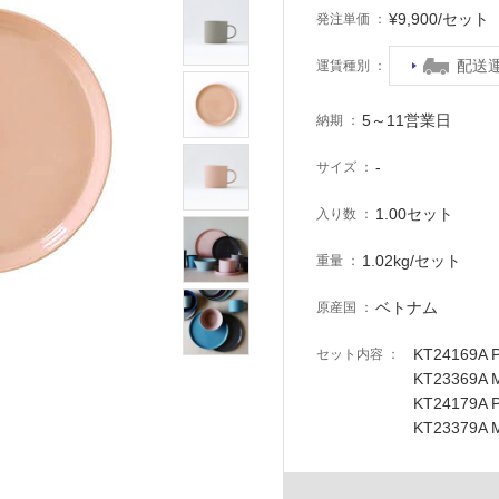
¥9,900/セッ
発注単価
配送
運賃種別
5～11営業日
納期
-
サイズ
1.00セット
入り数
1.02kg/セット
重量
ベトナム
原産国
KT24169A 
セット内容
KT23369A
KT24179A 
KT23379A