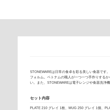
あ
意
り
が
の
必
為
要
注
適
意
し
が
て
必
い
要
な
※
い
商
屋内壁・屋外
品
壁・浴室壁
仕
様
STONEWAREは日常の食卓を彩る美しい食器で
使用可
欄
フォルム。ベトナムの職人が一つ一つ手作りするか
能
を
い。また、STONEWAREは電子レンジや食器洗
K
ご
T
使用可
確
2
能
認
セット内容
3
(寒冷地
く
6
PLATE 210 グレイ 1枚、MUG 250 グレイ 1個、PL
以外)
だ