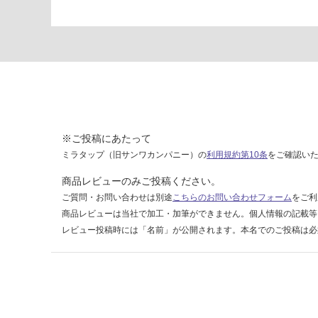
運賃無
料(離
島除
く)
K
T
2
4
※ご投稿にあたって
1
ミラタップ（旧サンワカンパニー）の
利用規約第10条
をご確認い
6
9
商品レビューのみご投稿ください。
A
ご質問・お問い合わせは別途
こちらのお問い合わせフォーム
をご利
P
商品レビューは当社で加工・加筆ができません。個人情報の記載等
L
レビュー投稿時には「名前」が公開されます。本名でのご投稿は必
A
T
E
2
1