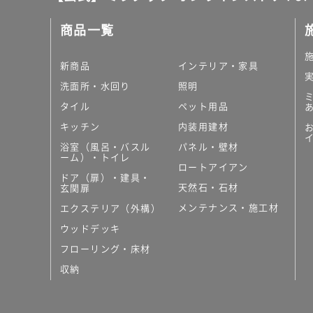
5
商品一覧
0
グ
レ
新商品
インテリア・家具
イ
洗面所・水回り
照明
タイル
ペット用品
運賃無
料(離
キッチン
内装用建材
島除
浴室（風呂・バスル
パネル・壁材
く)
ーム）・トイレ
ロートアイアン
K
ドア（扉）・建具・
天然石・石材
玄関扉
T
2
メンテナンス・施工材
エクステリア（外構）
4
ウッドデッキ
1
フローリング・床材
7
9
収納
A
P
L