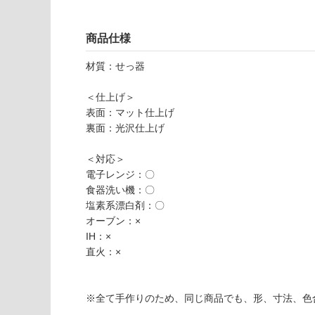
2
さ
使用不
9
い
可
商品仕様
B
対
R
応
材質：せっ器
E
し
A
て
＜仕上げ＞
K
い
表面：マット仕上げ
TI
な
裏面：光沢仕上げ
M
い
E
＜対応＞
S
電子レンジ：〇
E
食器洗い機：〇
T
塩素系漂白剤：〇
グ
オーブン：×
レ
IH：×
イ
直火：×
×
ピ
ン
※全て手作りのため、同じ商品でも、形、寸法、色
ク