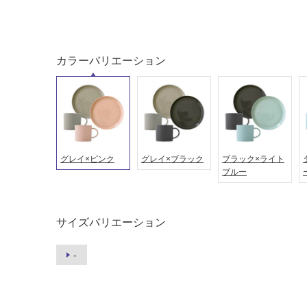
屋内床・
屋外床・
土足・遮
浴室床・
音・床暖
駐車場
カラーバリエーション
対
非
応
常
し
に
て
適
い
し
る
て
グレイ×ピンク
グレイ×ブラック
ブラック×ライト
い
対
ブルー
る
応
し
適
て
し
サイズバリエーション
い
て
る
い
-
が
る
制
が
限
注