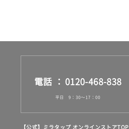
0
グ
レ
イ
運賃無
料(離
島除
く)
K
T
2
電話
0120-468-838
3
3
6
平日 9：30～17：00
9
A
M
U
G
【公式】ミラタップ オンラインストアTOP
2