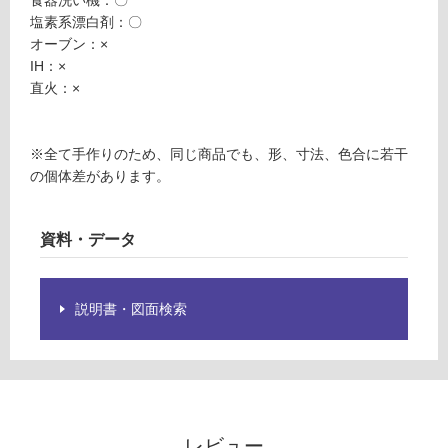
食器洗い機：〇
※
5
塩素系漂白剤：〇
商
0
オーブン：×
品
タ
IH：×
仕
ー
直火：×
様
コ
欄
イ
を
ズ
※全て手作りのため、同じ商品でも、形、寸法、色合に若干
ご
の個体差があります。
確
運賃無
認
料(離
く
島除
資料・データ
だ
く)
さ
K
い
説明書・図面検索
T
対
2
応
4
し
1
て
9
い
9
な
A
レビュー