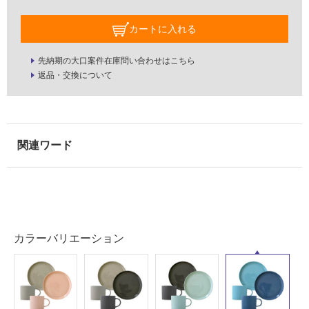
用
E
可
A
カートに入れる
能
K
TI
使
先納期の大口案件在庫問い合わせはこちら
M
用
返品・交換について
E
可
S
能
E
(寒
T
冷
タ
地
ー
以
コ
外)
イ
使
ズ
用
×
不
ブ
カラーバリエーション
可
ル
ー
運賃無