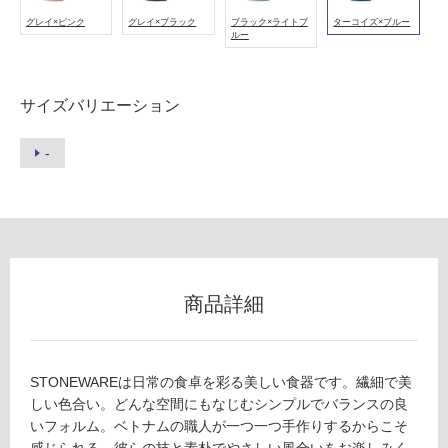
フ
料(離
グレイ×ピンク
グレイ×ブラック
ブラック×ライトブ
ターコイズ×ブルー
島除
ルー
く)
ロ
K
T
ー
サイズバリエーション
2
4
リ
-
1
8
ン
9
A
グ
P
L
A
土足・遮
商品詳細
T
音・床暖
E
2
対
1
STONEWAREは日常の食卓を彩る美しい食器です。繊細で美
応
0
しい色合い。どんな空間にもなじむシンプルでバランスの良
し
タ
いフォルム。ベトナムの職人が一つ一つ手作りするからこそ
て