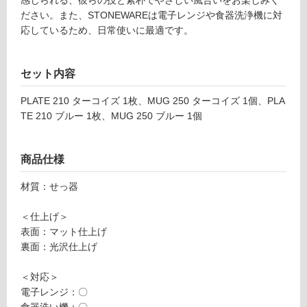
ー
感じられる、彼らの技と素朴でやさしい風合いをお楽しみく
い
コ
ださい。また、STONEWAREは電子レンジや食器洗浄機に対
る
イ
応しているため、日常使いに最適です。
対
ズ
応
し
セット内容
運賃無
て
料(離
い
PLATE 210 ターコイズ 1枚、MUG 250 ターコイズ 1個、PLA
島除
る
TE 210 ブルー 1枚、MUG 250 ブルー 1個
く)
が
K
制
T
限
商品仕様
2
あ
3
材質：せっ器
り
3
の
8
＜仕上げ＞
為
9
表面：マット仕上げ
注
A
裏面：光沢仕上げ
意
M
が
U
＜対応＞
必
G
電子レンジ：〇
要
2