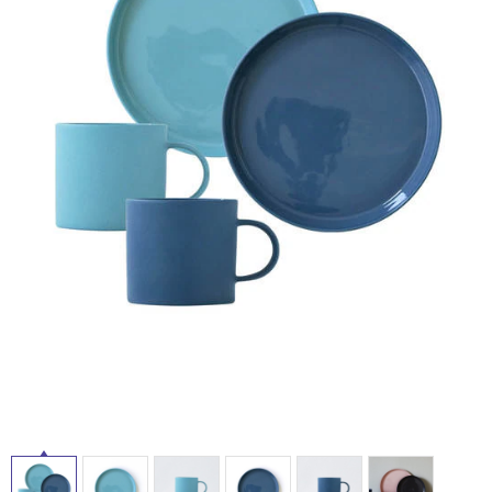
ム
タ
修理お問い合わせ
クレーム公開
自分らしい家づくり
最高のリノベ会社が
みつ
照明
ペット用品
横浜スマート
ショールー
SUVACO
かる
リノベりす
ム
ウェルビーみのお
HDC
イ
説明書・図面検索
水まわり
3年保証
BOX
内装用建材
パネル・壁材
ル
お役立ち情報
住まいの
スタイリング
ロートアイアン
天然石・石材
アイデア
屋
ミラタップ
チャンネル
メンテナンス・
施工材
新商品
内
オンライン相談
床・
屋
外
床・
浴
室
床・
駐
車