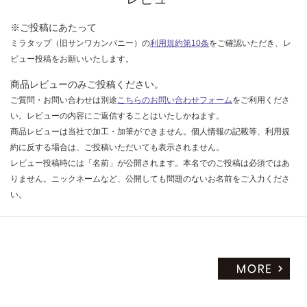
い
P
L
※ご投稿にあたって
A
ミラタップ（旧サンワカンパニー）の
利用規約第10条
をご確認いただき、レ
T
ビュー投稿をお願いいたします。
E
商品レビューのみご投稿ください。
2
ご質問・お問い合わせは別途
こちらのお問い合わせフォーム
をご利用くださ
1
0
い。レビューの内容にご返信することはいたしかねます。
ブ
商品レビューは当社で加工・加筆ができません。個人情報の記載等、利用規
ル
約に反する場合は、ご投稿いただいても表示されません。
ー
レビュー投稿時には「名前」が公開されます。本名でのご投稿は必須ではあ
りません。ニックネームなど、公開しても問題のないお名前をご入力くださ
運賃無
い。
料(離
島除
く)
K
T
2
3