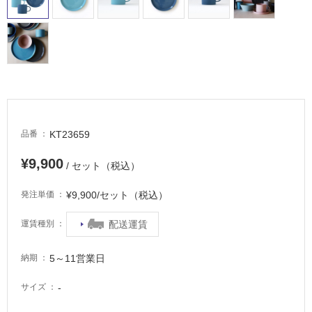
場
非
常
に
適
し
て
い
KT23659
品番
る
適
¥9,900
/ セット（税込）
し
て
¥9,900/セット（税込）
発注単価
い
る
配送運賃
運賃種別
が
注
5～11営業日
納期
意
が
-
サイズ
必
要