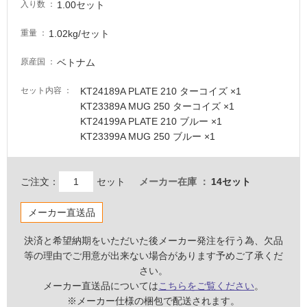
1.00セット
入り数
適
1.02kg/セット
重量
し
て
ベトナム
原産国
い
な
KT24189A PLATE 210 ターコイズ ×1
セット内容
い
KT23389A MUG 250 ターコイズ ×1
KT24199A PLATE 210 ブルー ×1
屋
KT23399A MUG 250 ブルー ×1
内
壁・
K
ご注文：
セット
メーカー在庫
14セット
屋
T
外
2
メーカー直送品
壁・
3
浴
6
決済と希望納期をいただいた後メーカー発注を行う為、欠品
5
等の理由でご用意が出来ない場合があります予めご了承くだ
室
9
さい。
壁
B
メーカー直送品については
こちらをご覧ください
。
使
R
※メーカー仕様の梱包で配送されます。