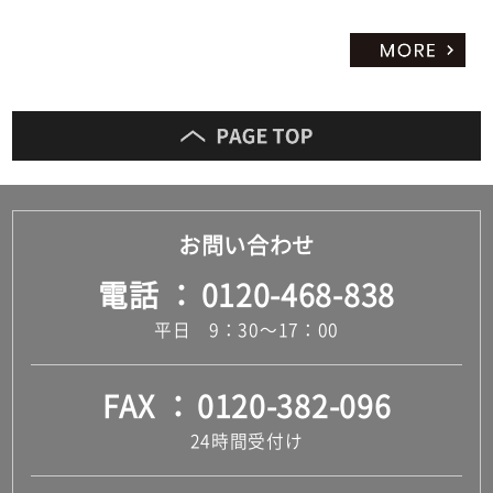
3
9
9
A
M
U
G
2
5
0
お問い合わせ
ブ
ル
電話
0120-468-838
ー
平日 9：30～17：00
運賃無
料(離
FAX
0120-382-096
島除
く)
24時間受付け
運