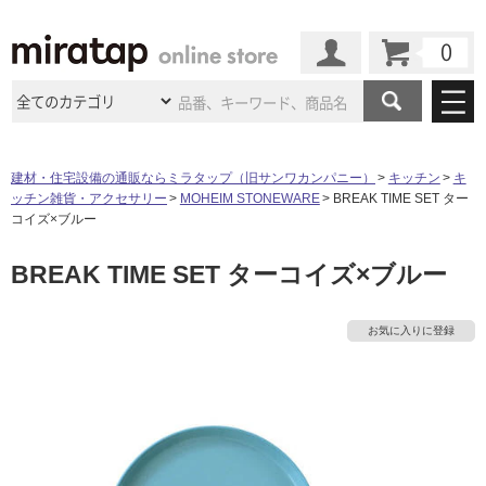
カート
マイページ
商品カテゴリ
建材・住宅設備の通販ならミラタップ（旧サンワカンパニー）
キッチン
キ
ッチン雑貨・アクセサリー
MOHEIM STONEWARE
BREAK TIME SET ター
施工事例
洗面所・水回り
タイル
コイズ×ブルー
ショールーム
施工事例
法人案件納入事例
BREAK TIME SET ターコイズ×ブルー
キッチン
浴室（風呂・
バスルー
ム）・
トイレ
ショールームの
ご案内
東京
ショールーム
ミラタップ
のあるくらし
お客様訪問
インタビュー
ドア（扉）・
建具・玄関
お気に入りに登録
サポート
扉
エクステリア
（外構）
大阪
ショールーム
仙台
ショールーム
店舗・施設事例
その他サービス
ご利用ガイド
初めての方へ
ウッドデッキ
フローリング・
床材
名古屋
ショールーム
京都
ショールーム
ミラタップと
創る家
工事会社紹介
Coziコンシ
よくある質問
お問い合わせ
ASOLIE
ェルジュ
収納
インテリア・
家具
福岡
ショールーム
札幌スマート
ショールー