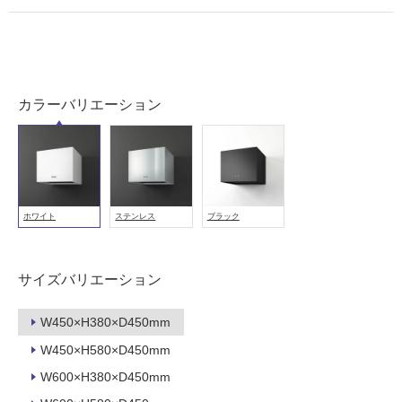
が
必
要
適
し
カラーバリエーション
て
い
な
い
ホワイト
ステンレス
ブラック
屋
内
壁・
サイズバリエーション
屋
外
W450×H380×D450mm
壁・
W450×H580×D450mm
浴
W600×H380×D450mm
室