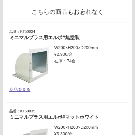
運賃表
必
E
こちらの商品もお忘れなく
要
※
運
商
賃
品番：KT50034
品
合
ミニマルプラス用エルボ#無塗装
仕
計
様
W200×H200×D200mm
:
欄
¥2,900/台
¥1,
を
在庫：74台
65
ご
0/
確
台
認
く
商品を見る
だ
さ
い
品番：KT50035
対
ミニマルプラス用エルボ#マットホワイト
応
W200×H200×D200mm
し
¥5,300/台
て