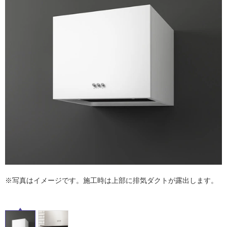
ム
修理お問い合わせ
クレーム公開
自分らしい家づくり
最高のリノベ会社が
みつ
照明
ペット用品
横浜スマート
ショールー
SUVACO
かる
リノベりす
ム
ウェルビーみのお
HDC
説明書・図面検索
水まわり
3年保証
BOX
内装用建材
パネル・壁材
お役立ち情報
住まいの
スタイリング
ロートアイアン
天然石・石材
アイデア
ミラタップ
チャンネル
メンテナンス・
施工材
新商品
オンライン相談
※写真はイメージです。施工時は上部に排気ダクトが露出します。