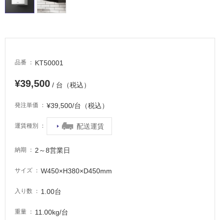
タ
イ
KT50001
品番
¥39,500
ル
/ 台（税込）
¥39,500/台（税込）
発注単価
屋
内
配送運賃
運賃種別
床・
屋
2～8営業日
納期
外
W450×H380×D450mm
サイズ
床・
浴
1.00台
入り数
室
11.00kg/台
重量
床・