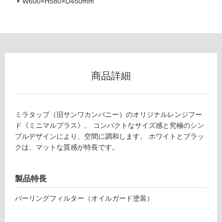
W600×H580×D450mm
壁
使
用
可
能
使
商品詳細
用
可
能
ミラタップ（旧サンワカンパニー）のオリジナルレンジフー
(寒
ド《ミニマルプラス》。 コンパクトなサイズ感と究極のシン
冷
プルデザインにより、空間に調和します。 ホワイトとブラッ
地
クは、マットな質感が特長です。
以
外)
使
製品特長
用
不
バーリングフィルター（オイルガード塗装）
可