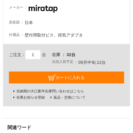
駐
メーカー
車
場
日本
原産国
非
壁付用取付ビス、排気アダプタ
付属品
常
に
適
ご注文：
台
在庫
32台
し
次回入荷予定
て
09月中旬:12台
い
る
カートに入れる
適
し
先納期の大口案件在庫問い合わせはこちら
在庫お知らせ登録
返品・交換について
て
い
る
が
注
意