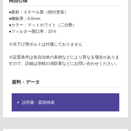
商品仕様
ミ
し
ニ
て
●素材：スチール製（焼付塗装）
マ
い
●鋼板厚：0.6mm
ル
る
●カラー：マットホワイト（二分艶）
プ
●フィルター開口率：15％
対
ラ
応
ス
※吊下げ用ボルトは付属しておりません
し
4
て
5
※設置条件は各自治体の条例などにより異なる場合がありま
い
3
すので、詳細は管轄の消防署などにお問い合わせください。
る
8
が
W
制
マ
資料・データ
限
ッ
あ
ト
り
ホ
説明書・図面検索
の
ワ
為
イ
注
ト
意
が