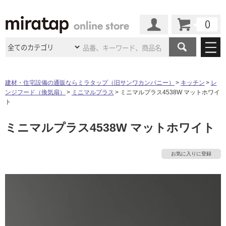
カート
マイページ
商品カテゴリ
建材・住宅設備の通販ならミラタップ（旧サンワカンパニー）
キッチン
レ
ンジフード（換気扇）
ミニマルプラス
ミニマルプラス4538W マットホワイ
施工事例
洗面所・水回り
タイル
ト
ショールーム
施工事例
法人案件納入事例
ミニマルプラス4538W マットホワイト
キッチン
浴室（風呂・
バスルー
ム）・
トイレ
ショールームの
ご案内
東京
ショールーム
ミラタップ
のあるくらし
お客様訪問
インタビュー
ドア（扉）・
建具・玄関
お気に入りに登録
サポート
扉
エクステリア
（外構）
大阪
ショールーム
仙台
ショールーム
店舗・施設事例
その他サービス
ご利用ガイド
初めての方へ
ウッドデッキ
フローリング・
床材
名古屋
ショールーム
京都
ショールーム
ミラタップと
創る家
工事会社紹介
Coziコンシ
よくある質問
お問い合わせ
ASOLIE
ェルジュ
収納
インテリア・
家具
福岡
ショールーム
札幌スマート
ショールー