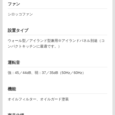
ファン
シロッコファン
フ
ロ
設置タイプ
ー
ウォール型／アイランド型兼用※アイランドパネル別途（コ
ンパクトキッチンに最適です。）
リ
運転音
ン
強：45／44dB、弱：37／35dB（50Hz／60Hz）
グ
K
T
機能
5
土足・遮
0
音・床暖
オイルフィルター、オイルガード塗装
0
0
対
1
応