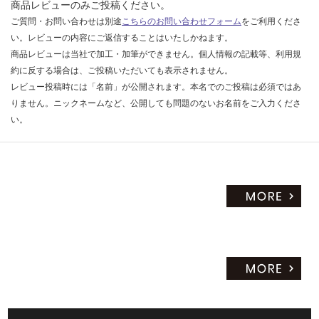
商品レビューのみご投稿ください。
だ
ご質問・お問い合わせは別途
こちらのお問い合わせフォーム
をご利用くださ
さ
い。レビューの内容にご返信することはいたしかねます。
い
商品レビューは当社で加工・加筆ができません。個人情報の記載等、利用規
対
約に反する場合は、ご投稿いただいても表示されません。
応
レビュー投稿時には「名前」が公開されます。本名でのご投稿は必須ではあ
し
りません。ニックネームなど、公開しても問題のないお名前をご入力くださ
て
い。
い
な
い