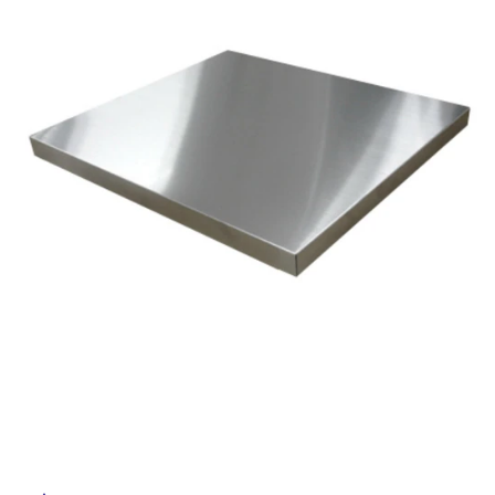
ム
修理お問い合わせ
クレーム公開
屋
自分らしい家づくり
最高のリノベ会社が
みつ
照明
ペット用品
横浜スマート
ショールー
外
SUVACO
かる
リノベりす
ム
ウェルビーみのお
HDC
説明書・図面検索
水まわり
3年保証
床・
BOX
内装用建材
パネル・壁材
浴
お役立ち情報
住まいの
スタイリング
室
ロートアイアン
天然石・石材
アイデア
床・
ミラタップ
チャンネル
駐
メンテナンス・
施工材
新商品
オンライン相談
車
場
非
常
に
適
し
て
い
る