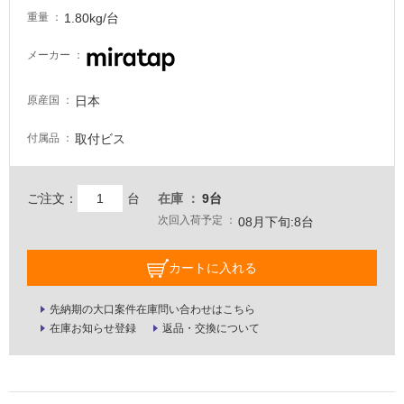
1.80kg/台
壁・
重量
屋
メーカー
外
壁・
日本
原産国
浴
室
取付ビス
付属品
壁
使
ご注文：
台
在庫
9台
用
次回入荷予定
08月下旬:8台
可
能
カートに入れる
使
用
先納期の大口案件在庫問い合わせはこちら
可
在庫お知らせ登録
返品・交換について
能
(寒
冷
地