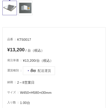
適
し
て
い
る
が
注
意
KT50017
品番
が
必
¥13,200
/ 台（税込）
要
¥13,200/台（税込）
発注単価
適
し
配送運賃
運賃種別
て
い
2～8営業日
な
納期
い
W450×H580×t30mm
サイズ
屋
1.00台
入り数
内