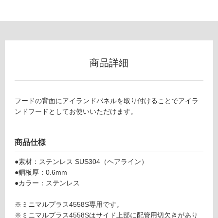
0
グ
1
7
土足・遮
ミ
音・床暖
ニ
商品詳細
マ
対
ル
応
プ
し
ラ
て
フードの背面にアイランドパネルを取り付けることでアイラ
ス
い
ンドフードとしてお使いいただけます。
4
る
5
対
5
商品仕様
応
8
し
S
●素材：ステンレス SUS304（ヘアライン）
て
専
●鋼板厚：0.6mm
い
用
●カラー：ステンレス
る
ア
が
イ
※ミニマルプラス4558S専用です。
制
ラ
※ミニマルプラス4558Sはサイド上部に配管用切欠きがあり