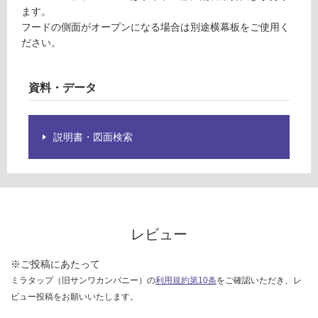
限
ン
ます。
あ
ド
フードの側面がオープンになる場合は別途横幕板をご使用く
り
パ
ださい。
の
ネ
為
ル
注
資料・データ
意
運賃表
が
F
必
説明書・図面検索
要
運
※
賃
商
合
品
計
仕
:
様
レビュー
¥1,
欄
14
を
※ご投稿にあたって
0/
ご
台
ミラタップ（旧サンワカンパニー）の
利用規約第10条
をご確認いただき、レ
確
ビュー投稿をお願いいたします。
認
く