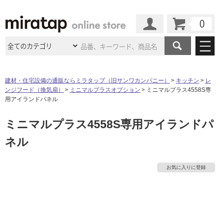
カート
マイページ
商品カテゴリ
建材・住宅設備の通販ならミラタップ（旧サンワカンパニー）
キッチン
レ
ンジフード（換気扇）
ミニマルプラスオプション
ミニマルプラス4558S専
施工事例
洗面所・水回り
タイル
用アイランドパネル
ショールーム
タ
施工事例
法人案件納入事例
ミニマルプラス4558S専用アイランドパ
キッチン
浴室（風呂・
バスルー
ム）・
トイレ
ショールームの
ご案内
東京
ショールーム
ネル
イ
ミラタップ
のあるくらし
お客様訪問
インタビュー
ドア（扉）・
建具・玄関
サポート
扉
エクステリア
（外構）
大阪
ショールーム
仙台
ショールーム
ル
店舗・施設事例
お気に入りに登録
その他サービス
ご利用ガイド
初めての方へ
ウッドデッキ
フローリング・
床材
名古屋
ショールーム
京都
ショールーム
屋
ミラタップと
創る家
工事会社紹介
Coziコンシ
よくある質問
お問い合わせ
内
ASOLIE
ェルジュ
収納
インテリア・
家具
福岡
ショールーム
札幌スマート
ショールー
床・