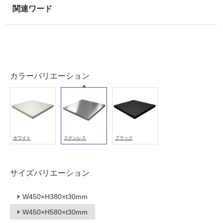
以
外)
使
用
不
可
カラーバリエーション
フ
ロ
ホワイト
ステンレス
ブラック
ー
サイズバリエーション
リ
K
W450×H380×t30mm
T
ン
5
W450×H580×t30mm
0