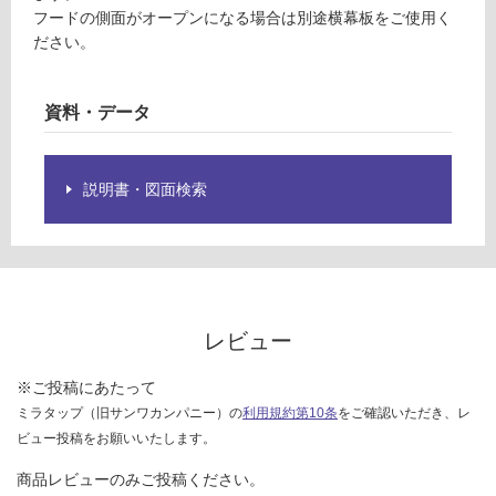
ン
限
フードの側面がオープンになる場合は別途横幕板をご使用く
ド
あ
ださい。
パ
り
ネ
の
ル
為
資料・データ
注
運賃表
意
F
が
説明書・図面検索
必
要
運
※
賃
商
合
品
計
仕
:
レビュー
様
¥1,
欄
14
※ご投稿にあたって
を
0/
ミラタップ（旧サンワカンパニー）の
利用規約第10条
をご確認いただき、レ
ご
台
ビュー投稿をお願いいたします。
確
認
商品レビューのみご投稿ください。
く