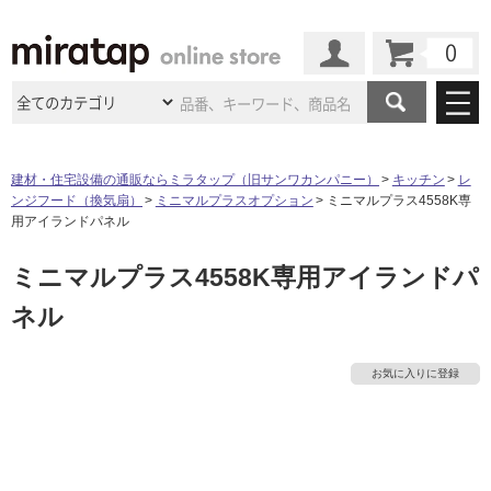
カート
マイページ
商品カテゴリ
建材・住宅設備の通販ならミラタップ（旧サンワカンパニー）
キッチン
レ
ンジフード（換気扇）
ミニマルプラスオプション
ミニマルプラス4558K専
施工事例
洗面所・水回り
タイル
用アイランドパネル
ショールーム
タ
施工事例
法人案件納入事例
ミニマルプラス4558K専用アイランドパ
キッチン
浴室（風呂・
バスルー
ム）・
トイレ
ショールームの
ご案内
東京
ショールーム
ネル
イ
ミラタップ
のあるくらし
お客様訪問
インタビュー
ドア（扉）・
建具・玄関
サポート
扉
エクステリア
（外構）
大阪
ショールーム
仙台
ショールーム
ル
店舗・施設事例
お気に入りに登録
その他サービス
ご利用ガイド
初めての方へ
ウッドデッキ
フローリング・
床材
名古屋
ショールーム
京都
ショールーム
屋
ミラタップと
創る家
工事会社紹介
Coziコンシ
よくある質問
お問い合わせ
内
ASOLIE
ェルジュ
収納
インテリア・
家具
福岡
ショールーム
札幌スマート
ショールー
床・