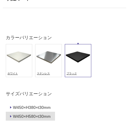
以
外)
使
用
不
カラーバリエーション
可
フ
ホワイト
ステンレス
ブラック
ロ
ー
サイズバリエーション
K
リ
W450×H380×t30mm
T
W450×H580×t30mm
5
ン
0