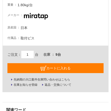
1.80kg/台
壁・
重量
屋
メーカー
外
壁・
日本
原産国
浴
室
取付ビス
付属品
壁
使
ご注文：
台
在庫
9台
用
可
カートに入れる
能
使
先納期の大口案件在庫問い合わせはこちら
用
在庫お知らせ登録
返品・交換について
可
能
(寒
冷
地