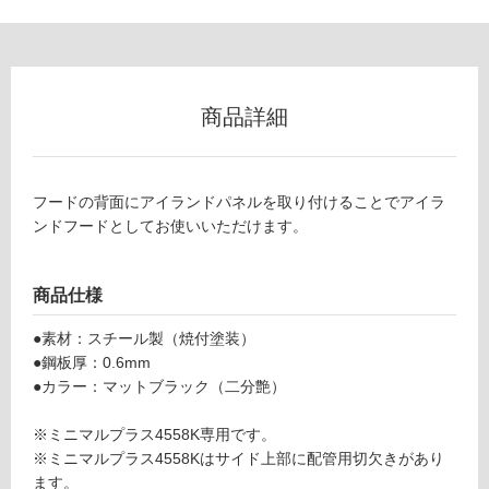
0
グ
1
8
ミ
土足・遮
ニ
音・床暖
商品詳細
マ
対
ル
応
プ
し
ラ
フードの背面にアイランドパネルを取り付けることでアイラ
て
ス
ンドフードとしてお使いいただけます。
い
4
る
5
商品仕様
5
対
8
応
●素材：スチール製（焼付塗装）
K
し
●鋼板厚：0.6mm
専
て
●カラー：マットブラック（二分艶）
用
い
ア
る
※ミニマルプラス4558K専用です。
イ
が
※ミニマルプラス4558Kはサイド上部に配管用切欠きがあり
ラ
制
ます。