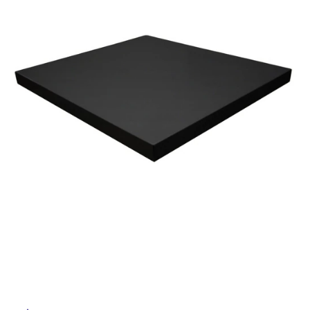
ム
修理お問い合わせ
クレーム公開
屋
自分らしい家づくり
最高のリノベ会社が
みつ
照明
ペット用品
横浜スマート
ショールー
外
SUVACO
かる
リノベりす
ム
ウェルビーみのお
HDC
説明書・図面検索
水まわり
3年保証
床・
BOX
内装用建材
パネル・壁材
浴
お役立ち情報
住まいの
スタイリング
室
ロートアイアン
天然石・石材
アイデア
床・
ミラタップ
チャンネル
駐
メンテナンス・
施工材
新商品
オンライン相談
車
場
非
常
に
適
し
て
い
る