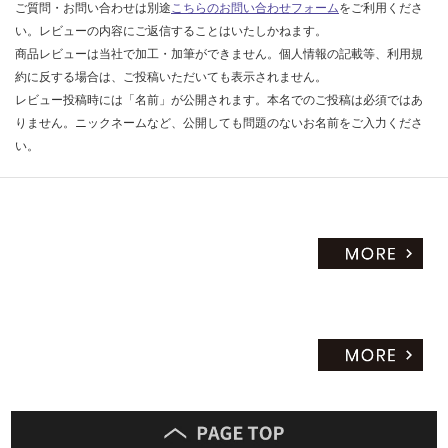
ご質問・お問い合わせは別途
こちらのお問い合わせフォーム
をご利用くださ
だ
い。レビューの内容にご返信することはいたしかねます。
さ
商品レビューは当社で加工・加筆ができません。個人情報の記載等、利用規
い
約に反する場合は、ご投稿いただいても表示されません。
対
レビュー投稿時には「名前」が公開されます。本名でのご投稿は必須ではあ
応
りません。ニックネームなど、公開しても問題のないお名前をご入力くださ
し
い。
て
い
な
い