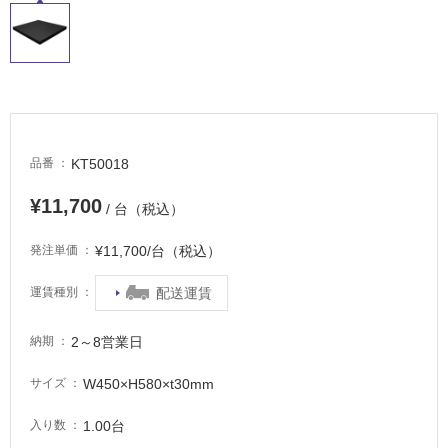
適
し
て
い
る
が
注
意
KT50018
品番
が
必
¥11,700
/ 台（税込）
要
¥11,700/台（税込）
発注単価
適
し
配送運賃
運賃種別
て
い
2～8営業日
な
納期
い
W450×H580×t30mm
サイズ
屋
1.00台
入り数
内