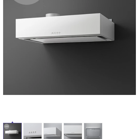
ム
修理お問い合わせ
クレーム公開
自分らしい家づくり
最高のリノベ会社が
みつ
照明
ペット用品
横浜スマート
ショールー
SUVACO
かる
リノベりす
ム
ウェルビーみのお
HDC
説明書・図面検索
水まわり
3年保証
BOX
内装用建材
パネル・壁材
お役立ち情報
住まいの
スタイリング
ロートアイアン
天然石・石材
アイデア
ミラタップ
チャンネル
メンテナンス・
施工材
新商品
オンライン相談