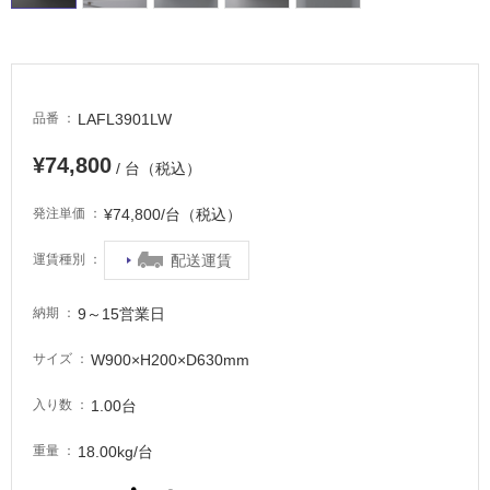
LAFL3901LW
品番
¥74,800
/ 台（税込）
¥74,800/台（税込）
発注単価
配送運賃
運賃種別
9～15営業日
納期
W900×H200×D630mm
サイズ
1.00台
入り数
タ
18.00kg/台
重量
イ