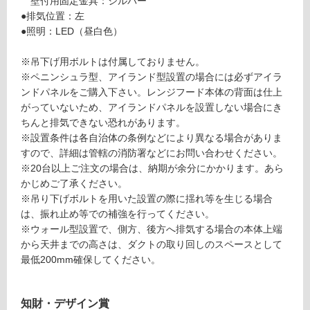
壁付用固定金具：シルバー
●排気位置：左
ー
●照明：LED（昼白色）
リ
※吊下げ用ボルトは付属しておりません。
※ペニンシュラ型、アイランド型設置の場合には必ずアイラ
ン
ンドパネルをご購入下さい。レンジフード本体の背面は仕上
がっていないため、アイランドパネルを設置しない場合にき
グ
L
ちんと排気できない恐れがあります。
A
※設置条件は各自治体の条例などにより異なる場合がありま
F
すので、詳細は管轄の消防署などにお問い合わせください。
土足・遮
L
※20台以上ご注文の場合は、納期が余分にかかります。あら
音・床暖
3
かじめご了承ください。
9
※吊り下げボルトを用いた設置の際に揺れ等を生じる場合
対
0
は、振れ止め等での補強を行ってください。
応
1
※ウォール型設置で、側方、後方へ排気する場合の本体上端
し
L
から天井までの高さは、ダクトの取り回しのスペースとして
て
W
最低200mm確保してください。
い
ラ
る
フ
対
知財・デザイン賞
ィ