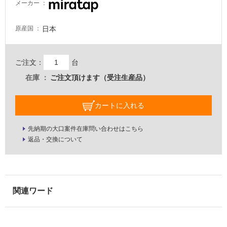
メーカー
ル
日本
原産国
屋
内
ご注文：
台
床・
在庫
ご注文頂けます（受注生産品）
屋
外
カートに入れる
床・
浴
先納期の大口案件在庫問い合わせはこちら
返品・交換について
室
床・
駐
車
場
非
常