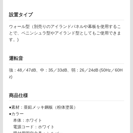
使
用
設置タイプ
可
能
ウォール型（別売りのアイランドパネルや幕板を使用するこ
(寒
とで、ペニンシュラ型やアイランド型としてもご使用できま
冷
す。)
地
以
外)
運転音
使
強：48／47dB、中：35／33dB、弱：26／24dB (50Hz／60H
用
z)
不
可
商品仕様
●素材：亜鉛メッキ鋼板（粉体塗装）
フ
●カラー
本体：ホワイト
ロ
電源コード：ホワイト