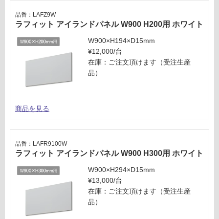
計
様
品番：LAFZ9W
:
欄
ラフィット アイランドパネル W900 H200用 ホワイト
¥3,
を
75
W900×H194×D15mm
ご
0/
¥12,000/台
確
台
在庫：ご注文頂けます（受注生産
認
品）
く
だ
さ
い
商品を見る
対
応
品番：LAFR9100W
し
ラフィット アイランドパネル W900 H300用 ホワイト
て
い
W900×H294×D15mm
な
¥13,000/台
い
在庫：ご注文頂けます（受注生産
品）