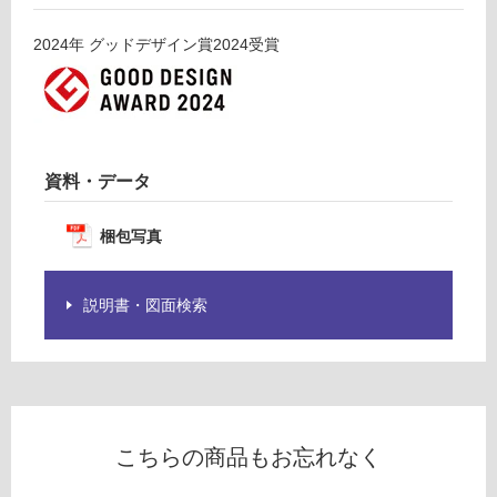
応
ッ
し
ト
2024
年
グッドデザイン賞2024
受賞
て
左
い
排
る
気
が
W
制
9
限
資料・データ
0
あ
0
り
ホ
梱包写真
の
ワ
為
イ
注
説明書・図面検索
ト
意
が
運賃表
必
J
要
※
運
商
こちらの商品もお忘れなく
賃
品
合
仕