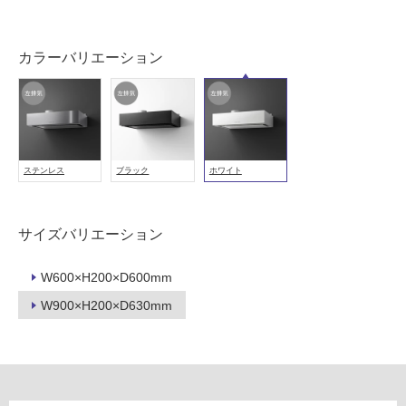
に
適
し
カラーバリエーション
て
い
る
適
し
ステンレス
ブラック
ホワイト
て
い
る
サイズバリエーション
が
注
W600×H200×D600mm
意
が
W900×H200×D630mm
必
要
適
し