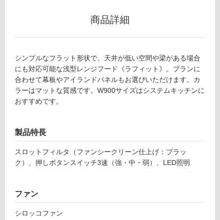
て
い
商品詳細
な
い
シンプルなフラット形状で、天井が低い空間や梁がある場合
屋
にも対応可能な浅型レンジフード《ラフィット》。プランに
内
合わせて幕板やアイランドパネルもお選びいただけます。カ
壁・
ラーはマットな質感です。W900サイズはシステムキッチンに
屋
おすすめです。
外
壁・
製品特長
浴
室
スロットフィルタ（ファンシークリーン仕上げ：ブラッ
壁
ク）、押しボタンスイッチ3速（強・中・弱）、LED照明
使
用
ファン
可
能
シロッコファン