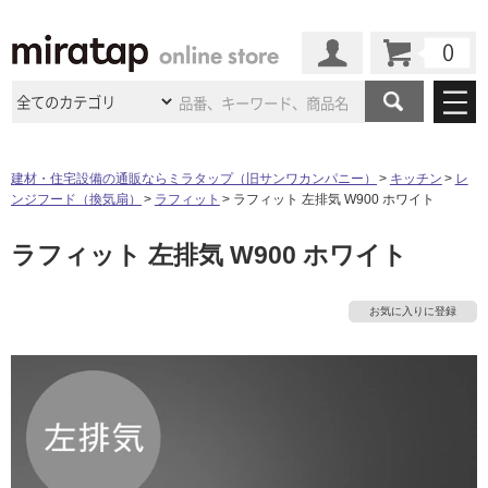
カート
マイページ
商品カテゴリ
建材・住宅設備の通販ならミラタップ（旧サンワカンパニー）
キッチン
レ
ンジフード（換気扇）
ラフィット
ラフィット 左排気 W900 ホワイト
施工事例
洗面所・水回り
タイル
ラフィット 左排気 W900 ホワイト
ショールーム
施工事例
法人案件納入事例
キッチン
浴室（風呂・
バスルー
ム）・
トイレ
ショールームの
ご案内
東京
ショールーム
お気に入りに登録
ミラタップ
のあるくらし
お客様訪問
インタビュー
ドア（扉）・
建具・玄関
サポート
扉
エクステリア
（外構）
大阪
ショールーム
仙台
ショールーム
店舗・施設事例
その他サービス
ご利用ガイド
初めての方へ
ウッドデッキ
フローリング・
床材
名古屋
ショールーム
京都
ショールーム
ミラタップと
創る家
工事会社紹介
Coziコンシ
よくある質問
お問い合わせ
ASOLIE
ェルジュ
収納
インテリア・
家具
福岡
ショールーム
札幌スマート
ショールー