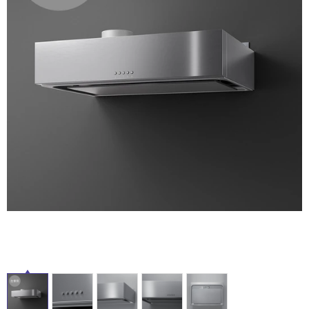
ム
修理お問い合わせ
クレーム公開
自分らしい家づくり
最高のリノベ会社が
みつ
照明
ペット用品
横浜スマート
ショールー
SUVACO
かる
リノベりす
ム
ウェルビーみのお
HDC
説明書・図面検索
水まわり
3年保証
BOX
内装用建材
パネル・壁材
お役立ち情報
住まいの
スタイリング
ロートアイアン
天然石・石材
アイデア
ミラタップ
チャンネル
メンテナンス・
施工材
新商品
オンライン相談