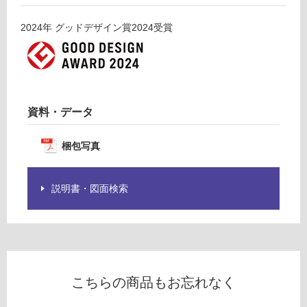
る
フ
ィ
対
2024
年
グッドデザイン賞2024
受賞
ッ
応
ト
し
左
て
排
い
気
る
資料・データ
W
が
9
制
0
限
梱包写真
0
あ
ス
り
テ
説明書・図面検索
の
ン
為
レ
注
ス
意
が
運賃表
必
J
こちらの商品もお忘れなく
要
※