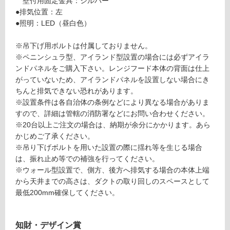
壁付用固定金具：シルバー
●排気位置：左
ロ
●照明：LED（昼白色）
ー
※吊下げ用ボルトは付属しておりません。
※ペニンシュラ型、アイランド型設置の場合には必ずアイラ
リ
ンドパネルをご購入下さい。レンジフード本体の背面は仕上
がっていないため、アイランドパネルを設置しない場合にき
ン
ちんと排気できない恐れがあります。
※設置条件は各自治体の条例などにより異なる場合がありま
L
すので、詳細は管轄の消防署などにお問い合わせください。
グ
A
※20台以上ご注文の場合は、納期が余分にかかります。あら
F
かじめご了承ください。
土足・遮
L
※吊り下げボルトを用いた設置の際に揺れ等を生じる場合
3
音・床暖
は、振れ止め等での補強を行ってください。
9
※ウォール型設置で、側方、後方へ排気する場合の本体上端
対
0
から天井までの高さは、ダクトの取り回しのスペースとして
応
1
最低200mm確保してください。
し
L
て
S
い
ラ
知財・デザイン賞