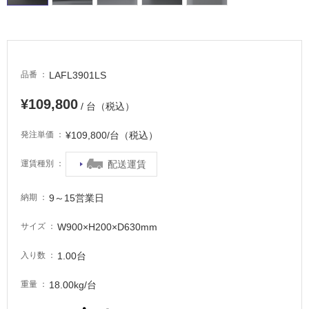
LAFL3901LS
品番
¥109,800
/ 台（税込）
¥109,800/台（税込）
発注単価
配送運賃
運賃種別
9～15営業日
納期
W900×H200×D630mm
サイズ
1.00台
入り数
18.00kg/台
重量
タ