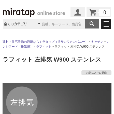
カート
マイページ
商品カテゴリ
建材・住宅設備の通販ならミラタップ（旧サンワカンパニー）
キッチン
レ
ンジフード（換気扇）
ラフィット
ラフィット 左排気 W900 ステンレス
施工事例
洗面所・水回り
タイル
ラフィット 左排気 W900 ステンレス
ショールーム
施工事例
法人案件納入事例
キッチン
浴室（風呂・
バスルー
ム）・
トイレ
ショールームの
ご案内
東京
ショールーム
お気に入りに登録
ミラタップ
のあるくらし
お客様訪問
インタビュー
ドア（扉）・
建具・玄関
サポート
扉
エクステリア
（外構）
大阪
ショールーム
仙台
ショールーム
店舗・施設事例
その他サービス
ご利用ガイド
初めての方へ
ウッドデッキ
フローリング・
床材
名古屋
ショールーム
京都
ショールーム
ミラタップと
創る家
工事会社紹介
Coziコンシ
よくある質問
お問い合わせ
ASOLIE
ェルジュ
収納
インテリア・
家具
福岡
ショールーム
札幌スマート
ショールー