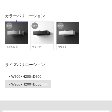
非
常
カラーバリエーション
に
適
し
て
い
る
ステンレス
ブラック
ホワイト
適
し
て
サイズバリエーション
い
る
W600×H200×D600mm
が
W900×H200×D630mm
注
意
が
必
要