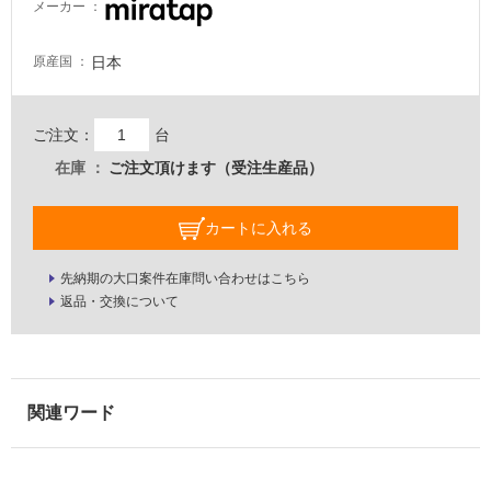
メーカー
イ
日本
原産国
ル
ご注文：
台
屋
在庫
ご注文頂けます（受注生産品）
内
床・
カートに入れる
屋
外
先納期の大口案件在庫問い合わせはこちら
返品・交換について
床・
浴
室
床・
駐
車
場