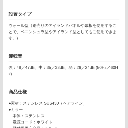
可
能
設置タイプ
使
用
ウォール型（別売りのアイランドパネルや幕板を使用するこ
可
とで、ペニンシュラ型やアイランド型としてもご使用できま
能
す。)
(寒
冷
運転音
地
以
強：48／47dB、中：35／33dB、弱：26／24dB (50Hz／60H
外)
z)
使
用
不
商品仕様
可
●素材：ステンレス SUS430（ヘアライン）
●カラー
本体：ステンレス
電源コード：ホワイト
フ