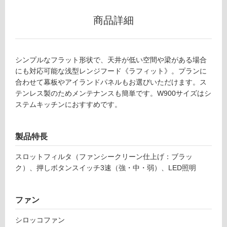
適
し
商品詳細
て
い
な
シンプルなフラット形状で、天井が低い空間や梁がある場合
い
にも対応可能な浅型レンジフード《ラフィット》。プランに
合わせて幕板やアイランドパネルもお選びいただけます。ス
屋
テンレス製のためメンテナンスも簡単です。W900サイズはシ
内
ステムキッチンにおすすめです。
壁・
屋
製品特長
外
壁・
スロットフィルタ（ファンシークリーン仕上げ：ブラッ
浴
ク）、押しボタンスイッチ3速（強・中・弱）、LED照明
室
壁
ファン
使
シロッコファン
用