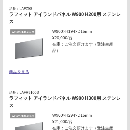
商
運
品
品番：LAFZ9S
賃
ラフィット アイランドパネル W900 H200用 ステンレ
仕
合
様
ス
計
欄
:
W900×H194×D15mm
を
¥3,
¥20,000/台
ご
75
在庫：ご注文頂けます（受注生産
確
0/
品）
認
台
く
だ
商品を見る
さ
い
対
品番：LAFR9100S
応
ラフィット アイランドパネル W900 H300用 ステンレ
し
ス
て
い
W900×H294×D15mm
な
¥21,000/台
い
在庫：ご注文頂けます（受注生産