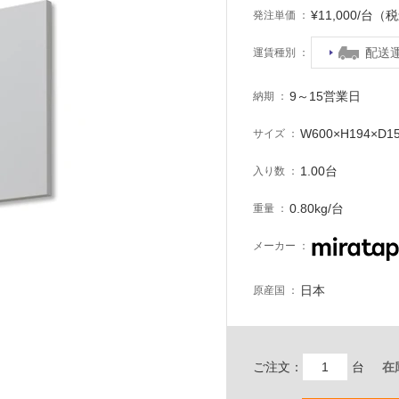
¥11,000/台（
発注単価
配送
運賃種別
9～15営業日
納期
W600×H194×D1
サイズ
1.00台
入り数
0.80kg/台
重量
メーカー
日本
原産国
ご注文：
台
在