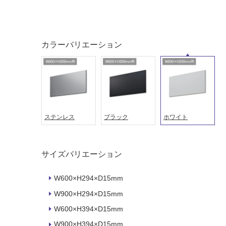
し
に
て
適
い
し
る
て
カラーバリエーション
い
対
る
応
し
適
て
し
い
て
る
い
が
ステンレス
ブラック
ホワイト
る
制
が
限
注
あ
意
サイズバリエーション
り
が
の
必
W600×H294×D15mm
為
要
W900×H294×D15mm
注
適
意
W600×H394×D15mm
し
が
て
W900×H394×D15mm