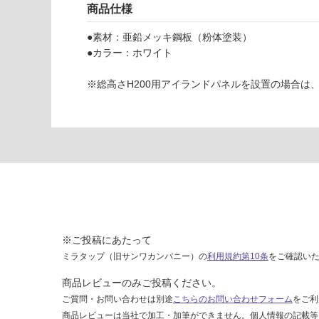
い
商品仕様
W
な
ラ
い
●素材：亜鉛メッキ鋼板（粉体塗装）
フ
●カラー：ホワイト
ィ
ッ
※総高さH200用アイランドパネルを設置の場合は
ト
ア
イ
ラ
ン
ド
パ
ネ
ル
W
※ご投稿にあたって
6
ミラタップ（旧サンワカンパニー）の
利用規約第10条
をご確認い
0
0
商品レビューのみご投稿ください。
H
ご質問・お問い合わせは別途
こちらのお問い合わせフォーム
をご利
2
商品レビューは当社で加工・加筆ができません。個人情報の記載等