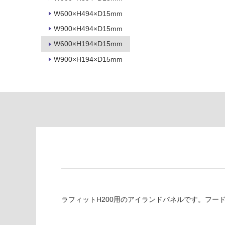
必
い
要
W600×H494×D15mm
な
※
W900×H494×D15mm
い
商
屋内壁・屋外
W600×H194×D15mm
品
壁・浴室壁
仕
W900×H194×D15mm
様
使用可
欄
能
を
ご
使用可
確
能
認
(寒冷地
く
以外)
だ
さ
使用不
い
可
L
対
A
応
F
ラフィットH200用のアイランドパネルです。フー
し
Z
て
6