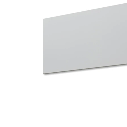
タイル
フローリ
ング
屋内床・
屋外床・
土足・遮
浴室床・
音・床暖
駐車場
対
非
応
常