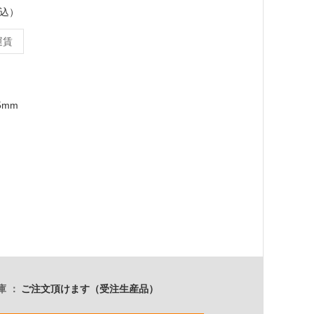
税込）
運賃
5mm
庫
ご注文頂けます（受注生産品）