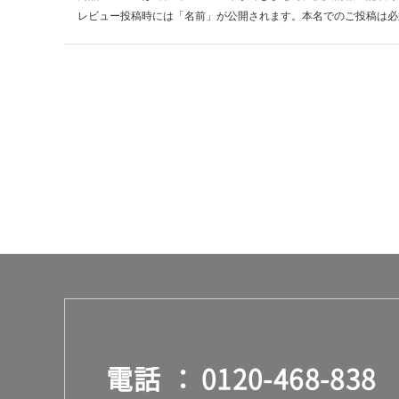
0
レビュー投稿時には「名前」が公開されます。本名でのご投稿は必
0
用
ホ
ワ
イ
ト
運賃表
M
運
賃
合
計
:
¥8
9
電話
0120-468-838
0/
台