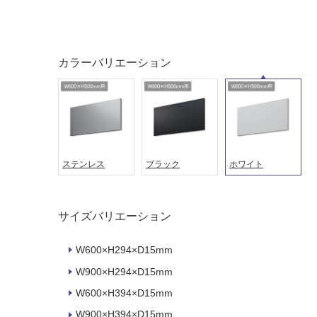
タイル
フローリ
ング
屋内床・
カラーバリエーション
屋外床・
土足・遮
浴室床・
音・床暖
駐車場
対
非
応
常
し
に
ステンレス
ブラック
ホワイト
て
適
い
し
る
て
サイズバリエーション
い
対
る
応
W600×H294×D15mm
し
適
W900×H294×D15mm
て
し
い
て
W600×H394×D15mm
る
い
W900×H394×D15mm