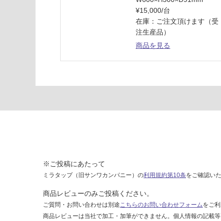
ド
¥15,000/台
パ
在庫：ご注文頂けます（受
ネ
注生産品）
ル
商品を見る
W
6
0
0
H
5
0
0
用
ホ
ワ
※ご投稿にあたって
イ
ミラタップ（旧サンワカンパニー）の
利用規約第10条
をご確認い
ト
商品レビューのみご投稿ください。
運賃表
ご質問・お問い合わせは別途
こちらのお問い合わせフォーム
をご利
M
商品レビューは当社で加工・加筆ができません。個人情報の記載等