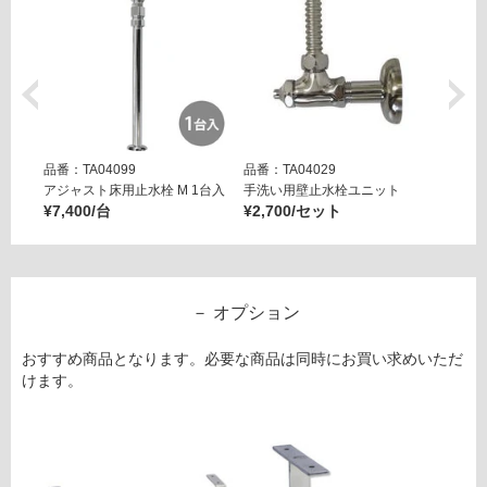
4
1
9
樹
脂
製
S
品番：TA04099
品番：TA04029
品番：T
ト
アジャスト床用止水栓 M 1台入
手洗い用壁止水栓ユニット
アジャ
ラ
¥7,400/台
¥2,700/セット
¥7,40
ッ
プ
運賃表
オプション
G
おすすめ商品となります。必要な商品は同時にお買い求めいただ
運
けます。
賃
合
計
: