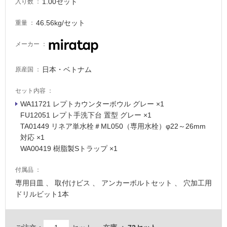
1.00セット
入り数
46.56kg/セット
重量
メーカー
日本・ベトナム
原産国
セット内容
タ
WA11721 レプトカウンターボウル グレー ×1
FU12051 レプト手洗下台 置型 グレー ×1
イ
TA01449 リネア単水栓＃ML050（専用水栓）φ22～26mm
対応 ×1
ル
WA00419 樹脂製Sトラップ ×1
付属品
屋
専用目皿 、 取付けビス 、 アンカーボルトセット 、 穴加工用
内
ドリルビット1本
床・
屋