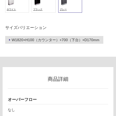
い
ホワイト
ブラック
グレー
る
が
注
サイズバリエーション
意
が
必
W1820×H100（カウンター）+700（下台）×D170mm
要
適
し
L
て
E
い
P
な
2
商品詳細
い
1
0
S
屋
レ
オーバーフロー
内
プ
壁・
なし
ト