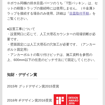
※ボウル同梱の排水目皿パーツのうち「T型パッキン」は、セ
ー
土足・遮
ットの樹脂トラップの接続時には使用しません。（※金属ト
ボ
音・床暖
ラップを接続する場合のみ使用。詳細は『
目皿取付手順
』を
ウ
ご覧ください。
ル
対
グ
応
●設置工事について
レ
し
・設置間口に応じて、人工大理石カウンターの現場切断が必
ー
て
要です。
い
・壁面固定には人工大理石の穴加工が必要です。（アンカー
運賃表
る
ボルト固定用）
D
対
・アンカーボルトの取り付けピッチは、施工資料を参照の
F
応
上、600mm以下の任意のピッチ寸法にて固定してください。
U
し
1
て
2
知財・デザイン賞
い
0
る
5
が
2015
年
グッドデザイン賞2015
受賞
1
制
レ
限
プ
2016
年
iFデザイン賞2016
受賞
あ
ト