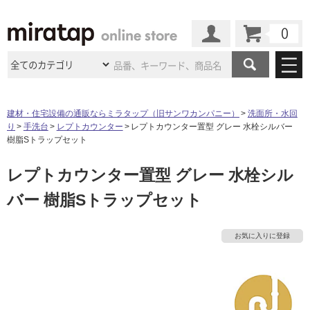
カート
マイページ
商品カテゴリ
建材・住宅設備の通販ならミラタップ（旧サンワカンパニー）
洗面所・水回
り
手洗台
レプトカウンター
レプトカウンター置型 グレー 水栓シルバー
施工事例
洗面所・水回り
タイル
樹脂Sトラップセット
ショールーム
施工事例
法人案件納入事例
レプトカウンター置型 グレー 水栓シル
キッチン
浴室（風呂・
バスルー
ム）・
トイレ
ショールームの
ご案内
東京
ショールーム
バー 樹脂Sトラップセット
ミラタップ
のあるくらし
お客様訪問
インタビュー
ドア（扉）・
建具・玄関
サポート
扉
エクステリア
（外構）
大阪
ショールーム
仙台
ショールーム
店舗・施設事例
お気に入りに登録
その他サービス
ご利用ガイド
初めての方へ
ウッドデッキ
フローリング・
床材
名古屋
ショールーム
京都
ショールーム
ミラタップと
創る家
工事会社紹介
Coziコンシ
よくある質問
お問い合わせ
ASOLIE
ェルジュ
収納
インテリア・
家具
福岡
ショールーム
札幌スマート
ショールー