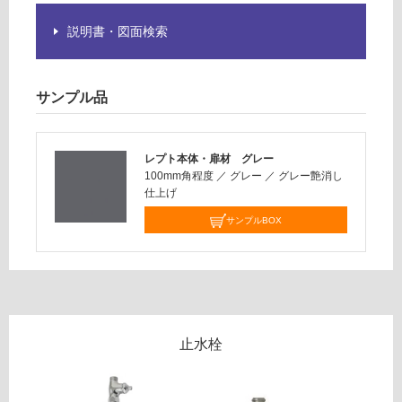
ア単
い
水栓
説明書・図面検索
対
＃M
応
L05
し
0
サンプル品
て
（専
い
用水
な
栓）
レプト本体・扉材 グレー
い
φ22
100mm角程度
／
グレー
／
グレー艶消し
～2
仕上げ
6m
サンプルBOX
m対
応
運賃表
G
W
止水栓
A
0
0