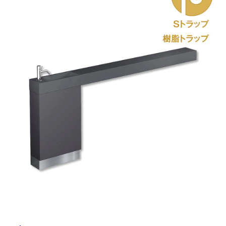
ム
修理お問い合わせ
クレーム公開
自分らしい家づくり
最高のリノベ会社が
みつ
照明
ペット用品
横浜スマート
ショールー
SUVACO
かる
リノベりす
ム
ウェルビーみのお
HDC
説明書・図面検索
水まわり
3年保証
BOX
内装用建材
パネル・壁材
お役立ち情報
住まいの
スタイリング
ロートアイアン
天然石・石材
アイデア
ミラタップ
チャンネル
メンテナンス・
施工材
新商品
オンライン相談