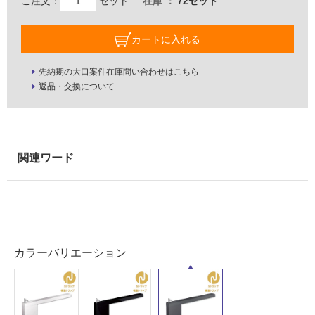
外
ご注文：
セット
在庫
72セット
床・
浴
カートに入れる
室
床・
先納期の大口案件在庫問い合わせはこちら
返品・交換について
駐
車
場
非
常
に
適
し
て
い
カラーバリエーション
る
適
し
て