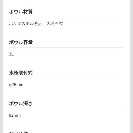
屋
カ
ウ
外
ボウル材質
ン
壁・
タ
浴
ポリエステル系人工大理石製
ー
室
置
壁
型
ボウル容量
グ
使
レ
3L
用
ー
可
水
能
栓
水栓取付穴
使
シ
用
φ25mm
ル
可
バ
能
ー
ボウル深さ
(寒
樹
冷
脂
82mm
地
S
以
ト
外)
ラ