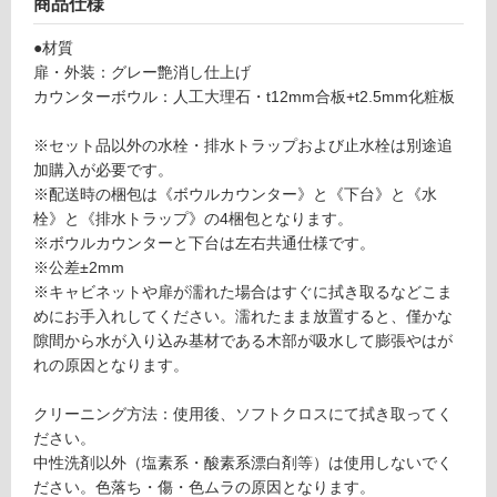
商品仕様
ッ
使
プ
●材質
用
セ
扉・外装：グレー艶消し仕上げ
不
ッ
カウンターボウル：人工大理石・t12mm合板+t2.5mm化粧板
可
ト
-
※セット品以外の水栓・排水トラップおよび止水栓は別途追
加購入が必要です。
W
※配送時の梱包は《ボウルカウンター》と《下台》と《水
フ
A
栓》と《排水トラップ》の4梱包となります。
1
※ボウルカウンターと下台は左右共通仕様です。
1
ロ
※公差±2mm
7
※キャビネットや扉が濡れた場合はすぐに拭き取るなどこま
2
ー
めにお手入れしてください。濡れたまま放置すると、僅かな
1
隙間から水が入り込み基材である木部が吸水して膨張やはが
レ
リ
れの原因となります。
プ
ト
ン
クリーニング方法：使用後、ソフトクロスにて拭き取ってく
カ
ださい。
ウ
中性洗剤以外（塩素系・酸素系漂白剤等）は使用しないでく
ン
グ
ださい。色落ち・傷・色ムラの原因となります。
タ