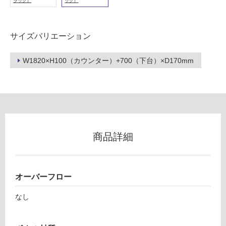
い
ラック）
ック）
る
が
注
サイズバリエーション
意
が
W1820×H100（カウンター）+700（下台）×D170mm
必
要
適
し
て
い
商品詳細
な
L
い
E
P
オーバーフロー
屋
2
内
1
なし
4
壁・
S
屋
レ