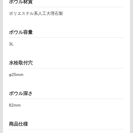
ボウル材質
外
プ
壁・
ト
ポリエステル系人工大理石製
浴
カ
ウ
室
ン
ボウル容量
壁
タ
使
3L
ー
用
置
可
型
水栓取付穴
能
グ
レ
使
φ25mm
ー
用
水
可
栓
能
ボウル深さ
ブ
(寒
ラ
82mm
冷
ッ
地
ク
以
樹
商品仕様
外)
脂