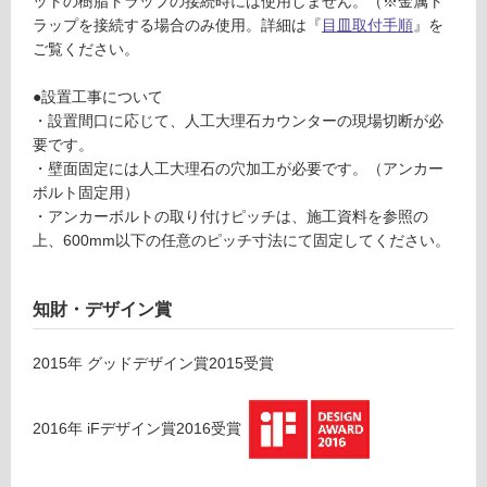
ットの樹脂トラップの接続時には使用しません。（※金属ト
ウ
土足・遮
ラップを接続する場合のみ使用。詳細は『
目皿取付手順
』を
ン
音・床暖
ご覧ください。
タ
対
ー
●設置工事について
応
ボ
・設置間口に応じて、人工大理石カウンターの現場切断が必
し
ウ
要です。
て
ル
・壁面固定には人工大理石の穴加工が必要です。（アンカー
い
グ
ボルト固定用）
る
レ
・アンカーボルトの取り付けピッチは、施工資料を参照の
ー
対
上、600mm以下の任意のピッチ寸法にて固定してください。
応
運賃表
し
D
て
知財・デザイン賞
F
い
U
る
2015
年
グッドデザイン賞2015
受賞
1
が
2
制
0
限
2016
年
iFデザイン賞2016
受賞
5
あ
1
り