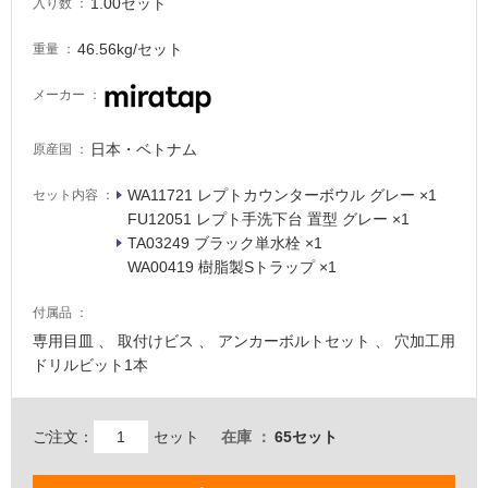
1.00セット
入り数
46.56kg/セット
重量
メーカー
日本・ベトナム
原産国
タ
WA11721 レプトカウンターボウル グレー ×1
セット内容
FU12051 レプト手洗下台 置型 グレー ×1
イ
TA03249 ブラック単水栓 ×1
WA00419 樹脂製Sトラップ ×1
ル
付属品
専用目皿 、 取付けビス 、 アンカーボルトセット 、 穴加工用
屋
ドリルビット1本
内
床・
ご注文：
セット
在庫
65セット
屋
外