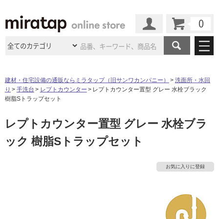
カート
マイページ
商品カテゴリ
建材・住宅設備の通販ならミラタップ（旧サンワカンパニー）
洗面所・水回
り
手洗台
レプトカウンター
レプトカウンター置型 グレー 水栓ブラック
施工事例
洗面所・水回り
タイル
樹脂Sトラップセット
ショールーム
施工事例
法人案件納入事例
レプトカウンター置型 グレー 水栓ブラ
キッチン
浴室（風呂・
バスルー
ム）・
トイレ
ショールームの
ご案内
東京
ショールーム
ック 樹脂Sトラップセット
ミラタップ
のあるくらし
お客様訪問
インタビュー
ドア（扉）・
建具・玄関
サポート
扉
エクステリア
（外構）
大阪
ショールーム
仙台
ショールーム
店舗・施設事例
お気に入りに登録
その他サービス
ご利用ガイド
初めての方へ
ウッドデッキ
フローリング・
床材
名古屋
ショールーム
京都
ショールーム
ミラタップと
創る家
工事会社紹介
Coziコンシ
よくある質問
お問い合わせ
ASOLIE
ェルジュ
収納
インテリア・
家具
福岡
ショールーム
札幌スマート
ショールー