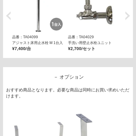
製
S
ト
ラ
ッ
品番：TA04099
品番：TA04029
品番：T
プ
アジャスト床用止水栓 M 1台入
手洗い用壁止水栓ユニット
アジャ
¥7,400/台
¥2,700/セット
¥7,40
運賃表
G
運
オプション
賃
合
おすすめ商品となります。必要な商品は同時にお買い求めいただ
計
けます。
:
¥6,
82
0/
セ
ッ