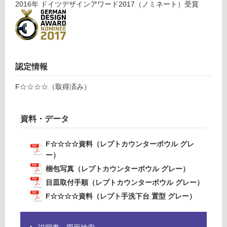
レ
2016
年
ドイツデザインアワード2017（ノミネート）
受賞
の
プ
為
ト
注
手
意
洗
が
下
必
認定情報
台
要
置
※
F☆☆☆☆（取得済み）
型
商
グ
品
レ
仕
資料・データ
ー
様
欄
F☆☆☆☆資料（レプトカウンターボウル グレ
運賃表
を
ー）
D
ご
梱包写真（レプトカウンターボウル グレー）
確
T
目皿取付手順（レプトカウンターボウル グレー）
認
A
く
0
F☆☆☆☆資料（レプト手洗下台 置型 グレー）
だ
3
さ
2