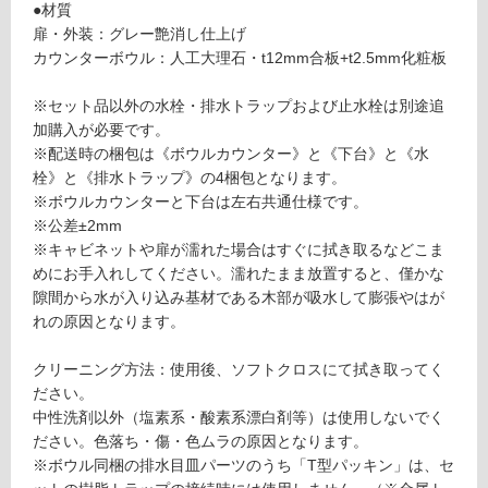
使
●材質
S
用
扉・外装：グレー艶消し仕上げ
ト
不
カウンターボウル：人工大理石・t12mm合板+t2.5mm化粧板
ラ
可
ッ
※セット品以外の水栓・排水トラップおよび止水栓は別途追
プ
加購入が必要です。
セ
※配送時の梱包は《ボウルカウンター》と《下台》と《水
ッ
フ
栓》と《排水トラップ》の4梱包となります。
ト
※ボウルカウンターと下台は左右共通仕様です。
-
※公差±2mm
ロ
W
※キャビネットや扉が濡れた場合はすぐに拭き取るなどこま
A
めにお手入れしてください。濡れたまま放置すると、僅かな
ー
1
隙間から水が入り込み基材である木部が吸水して膨張やはが
1
れの原因となります。
7
リ
2
クリーニング方法：使用後、ソフトクロスにて拭き取ってく
1
ン
ださい。
レ
中性洗剤以外（塩素系・酸素系漂白剤等）は使用しないでく
プ
グ
ださい。色落ち・傷・色ムラの原因となります。
ト
※ボウル同梱の排水目皿パーツのうち「T型パッキン」は、セ
カ