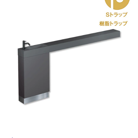
ム
修理お問い合わせ
クレーム公開
自分らしい家づくり
最高のリノベ会社が
みつ
照明
ペット用品
横浜スマート
ショールー
SUVACO
かる
リノベりす
ム
ウェルビーみのお
HDC
説明書・図面検索
水まわり
3年保証
BOX
内装用建材
パネル・壁材
お役立ち情報
住まいの
スタイリング
ロートアイアン
天然石・石材
アイデア
ミラタップ
チャンネル
メンテナンス・
施工材
新商品
オンライン相談