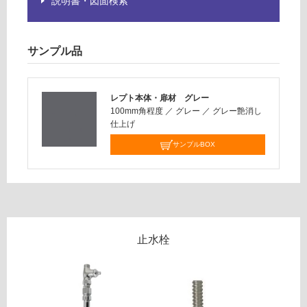
い
説明書・図面検索
4
9
対
ブ
応
ラ
サンプル品
し
ッ
て
ク
い
単
な
レプト本体・扉材 グレー
水
100mm角程度
／
グレー
／
グレー艶消し
い
栓
仕上げ
サンプルBOX
運賃表
G
W
A
0
0
止水栓
4
1
9
樹
脂