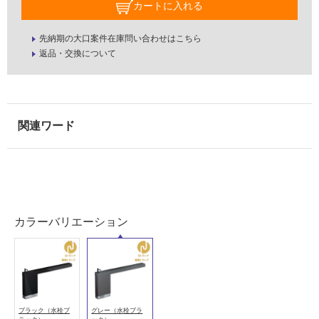
床・
カートに入れる
浴
先納期の大口案件在庫問い合わせはこちら
室
返品・交換について
床・
駐
車
場
非
常
に
適
し
て
カラーバリエーション
い
る
適
し
て
ブラック（水栓ブ
グレー（水栓ブラ