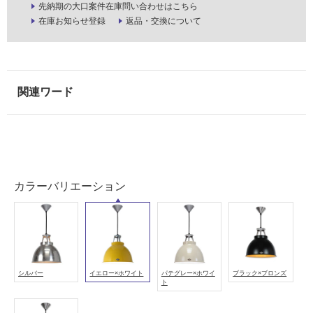
先納期の大口案件在庫問い合わせはこちら
使
在庫お知らせ登録
返品・交換について
用
可
能
(寒
冷
地
以
外)
使
用
カラーバリエーション
不
可
フ
シルバー
イエロー×ホワイト
パテグレー×ホワイ
ブラック×ブロンズ
ト
ロ