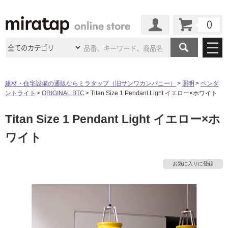
カート
マイページ
商品カテゴリ
建材・住宅設備の通販ならミラタップ（旧サンワカンパニー）
照明
ペンダ
ントライト
ORIGINAL BTC
Titan Size 1 Pendant Light イエロー×ホワイト
施工事例
洗面所・水回り
タイル
Titan Size 1 Pendant Light イエロー×ホ
ショールーム
施工事例
法人案件納入事例
キッチン
浴室（風呂・
バスルー
ワイト
ム）・
トイレ
ショールームの
ご案内
東京
ショールーム
ミラタップ
のあるくらし
お客様訪問
インタビュー
ドア（扉）・
建具・玄関
サポート
扉
エクステリア
（外構）
お気に入りに登録
大阪
ショールーム
仙台
ショールーム
店舗・施設事例
その他サービス
ご利用ガイド
初めての方へ
ウッドデッキ
フローリング・
床材
名古屋
ショールーム
京都
ショールーム
タ
ミラタップと
創る家
工事会社紹介
Coziコンシ
よくある質問
お問い合わせ
ASOLIE
ェルジュ
収納
インテリア・
家具
福岡
ショールーム
札幌スマート
ショールー