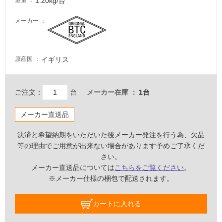
1.20kg/台
重量
て
い
メーカー
な
い
イギリス
原産国
屋
内
壁・
ご注文：
台
メーカー在庫
1台
屋
メーカー直送品
外
壁・
決済と希望納期をいただいた後メーカー発注を行う為、欠品
浴
等の理由でご用意が出来ない場合があります予めご了承くだ
室
さい。
メーカー直送品については
こちらをご覧ください
。
壁
※メーカー仕様の梱包で配送されます。
使
用
カートに入れる
可
能