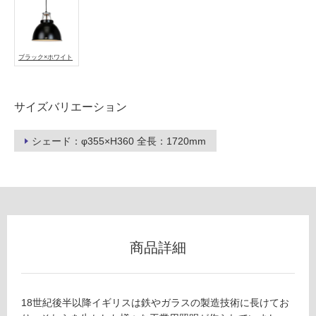
ー
ブラック×ホワイト
リ
L
ン
G
サイズバリエーション
0
グ
9
シェード：φ355×H360 全長：1720mm
3
5
土足・遮
9
音・床暖
Ti
ta
対
n
応
Si
し
商品詳細
z
て
e
い
1
る
P
18世紀後半以降イギリスは鉄やガラスの製造技術に長けてお
対