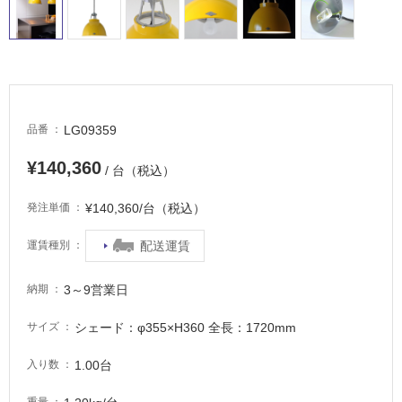
常
に
適
し
て
い
る
LG09359
品番
適
¥140,360
し
/ 台（税込）
て
い
¥140,360/台（税込）
発注単価
る
配送運賃
運賃種別
が
注
意
3～9営業日
納期
が
必
シェード：φ355×H360 全長：1720mm
サイズ
要
1.00台
入り数
適
し