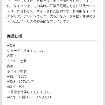
e
り、それらを生かした様々な工業用照明が作られていまし
応
n
た。タイタンは、その当時の工業用照明をもとに現代のイン
し
d
テリアに合わせてデザインされた照明です。普遍的なインダ
て
a
ストリアルデザインでかつ、柔らかなカーブを描く曲線のフ
い
nt
ォルムはイギリスの特徴的なデザインです。
る
Li
が
g
制
商品仕様
ht
限
イ
あ
●素材
エ
り
シェード：アルミニウム
ロ
の
表面：
ー
為
イエロー塗装
×
注
内面：
ホ
意
ホワイト塗装
ワ
が
●電圧：100V
イ
必
●電球：100W以下
ト
要
●口径：E26
※
※電球は付属しておりません。
運賃表
商
●取付：引掛けシーリング仕様
Z
品