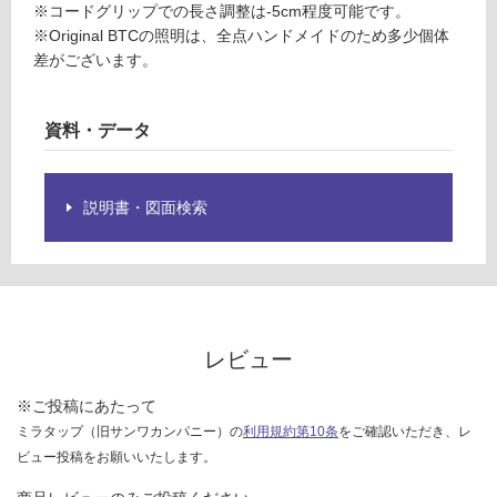
仕
※コードグリップでの長さ調整は-5cm程度可能です。
運
様
※Original BTCの照明は、全点ハンドメイドのため多少個体
賃
欄
差がございます。
合
を
計
ご
:
資料・データ
確
¥1,
認
88
く
0/
だ
説明書・図面検索
台
さ
い
対
応
し
レビュー
て
い
※ご投稿にあたって
な
ミラタップ（旧サンワカンパニー）の
利用規約第10条
をご確認いただき、レ
い
ビュー投稿をお願いいたします。