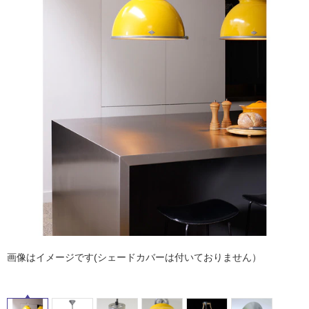
イ
ム
修理お問い合わせ
クレーム公開
自分らしい家づくり
最高のリノベ会社が
みつ
照明
ペット用品
横浜スマート
ショールー
SUVACO
かる
リノベりす
ル
ム
ウェルビーみのお
HDC
説明書・図面検索
水まわり
3年保証
BOX
内装用建材
パネル・壁材
屋
お役立ち情報
住まいの
スタイリング
内
ロートアイアン
天然石・石材
アイデア
床・
ミラタップ
チャンネル
屋
メンテナンス・
施工材
新商品
オンライン相談
外
床・
浴
室
床・
駐
車
画像はイメージです(シェードカバーは付いておりません）
場
非