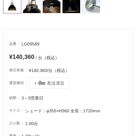
常
に
適
し
て
い
る
LG09589
品番
適
¥140,360
し
/ 台（税込）
て
い
¥140,360/台（税込）
発注単価
る
配送運賃
運賃種別
が
注
意
3～9営業日
納期
が
必
シェード：φ355×H360 全長：1720mm
サイズ
要
1.00台
入り数
適
し