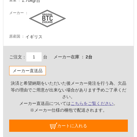
1.70kg/台
重量
て
い
メーカー
な
い
イギリス
原産国
屋
内
壁・
ご注文：
台
メーカー在庫
2台
屋
メーカー直送品
外
壁・
決済と希望納期をいただいた後メーカー発注を行う為、欠品
浴
等の理由でご用意が出来ない場合があります予めご了承くだ
室
さい。
メーカー直送品については
こちらをご覧ください
。
壁
※メーカー仕様の梱包で配送されます。
使
用
カートに入れる
可
能