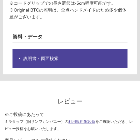
仕
※コードグリップでの長さ調節は-5cm程度可能です。
運
様
※Original BTCの照明は、全点ハンドメイドのため多少個体
賃
欄
差がございます。
合
を
計
ご
:
資料・データ
確
¥1,
認
88
く
0/
だ
説明書・図面検索
台
さ
い
対
応
し
レビュー
て
い
※ご投稿にあたって
な
ミラタップ（旧サンワカンパニー）の
利用規約第10条
をご確認いただき、レ
い
ビュー投稿をお願いいたします。