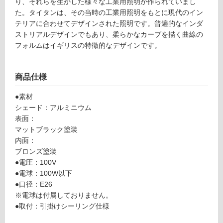
e
り、それらを生かした様々な工業用照明が作られていまし
応
n
た。タイタンは、その当時の工業用照明をもとに現代のイン
し
d
テリアに合わせてデザインされた照明です。普遍的なインダ
て
a
ストリアルデザインでもあり、柔らかなカーブを描く曲線の
い
nt
フォルムはイギリスの特徴的なデザインです。
る
Li
が
g
制
商品仕様
ht
限
ブ
あ
●素材
ラ
り
シェード：アルミニウム
ッ
の
表面：
ク
為
マットブラック塗装
×
注
内面：
ブ
意
ブロンズ塗装
ロ
が
●電圧：100V
ン
必
●電球：100W以下
ズ
要
●口径：E26
※
※電球は付属しておりません。
運賃表
商
●取付：引掛けシーリング仕様
Z
品