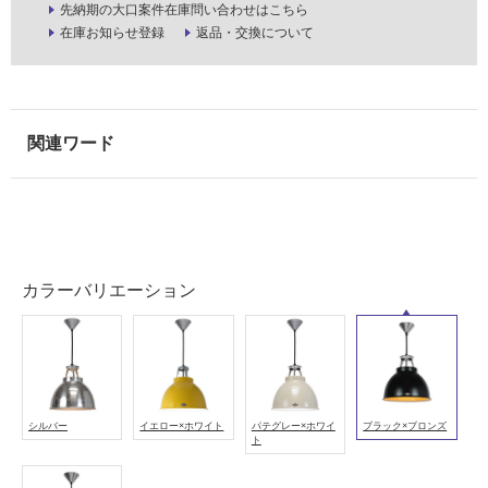
先納期の大口案件在庫問い合わせはこちら
使
在庫お知らせ登録
返品・交換について
用
可
能
(寒
冷
地
以
外)
使
用
カラーバリエーション
不
可
フ
シルバー
イエロー×ホワイト
パテグレー×ホワイ
ブラック×ブロンズ
ト
ロ