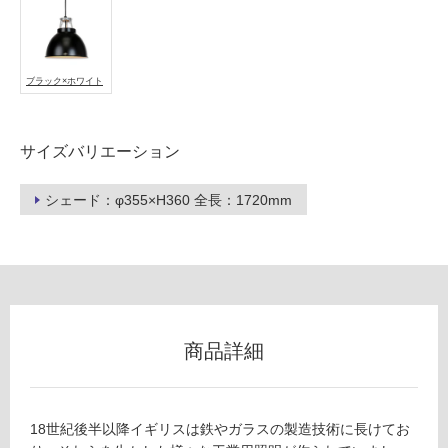
ー
ブラック×ホワイト
リ
L
ン
G
サイズバリエーション
0
グ
9
シェード：φ355×H360 全長：1720mm
5
8
土足・遮
9
音・床暖
Ti
ta
対
n
応
Si
し
商品詳細
z
て
e
い
1
る
P
18世紀後半以降イギリスは鉄やガラスの製造技術に長けてお
対