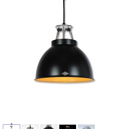
イ
ム
修理お問い合わせ
クレーム公開
自分らしい家づくり
最高のリノベ会社が
みつ
照明
ペット用品
横浜スマート
ショールー
SUVACO
かる
リノベりす
ル
ム
ウェルビーみのお
HDC
説明書・図面検索
水まわり
3年保証
BOX
内装用建材
パネル・壁材
屋
お役立ち情報
住まいの
スタイリング
内
ロートアイアン
天然石・石材
アイデア
床・
ミラタップ
チャンネル
屋
メンテナンス・
施工材
新商品
オンライン相談
外
床・
浴
室
床・
駐
車
場
非