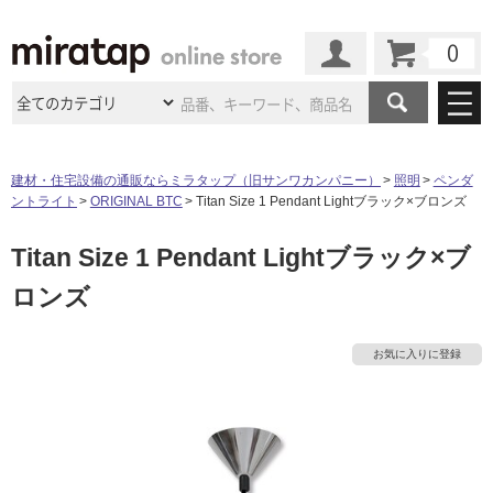
カート
マイページ
商品カテゴリ
建材・住宅設備の通販ならミラタップ（旧サンワカンパニー）
照明
ペンダ
ントライト
ORIGINAL BTC
Titan Size 1 Pendant Lightブラック×ブロンズ
施工事例
洗面所・水回り
タイル
Titan Size 1 Pendant Lightブラック×ブ
ショールーム
施工事例
法人案件納入事例
キッチン
浴室（風呂・
バスルー
ロンズ
ム）・
トイレ
ショールームの
ご案内
東京
ショールーム
ミラタップ
のあるくらし
お客様訪問
インタビュー
ドア（扉）・
建具・玄関
サポート
扉
エクステリア
（外構）
お気に入りに登録
大阪
ショールーム
仙台
ショールーム
店舗・施設事例
その他サービス
ご利用ガイド
初めての方へ
ウッドデッキ
フローリング・
床材
名古屋
ショールーム
京都
ショールーム
タ
ミラタップと
創る家
工事会社紹介
Coziコンシ
よくある質問
お問い合わせ
ASOLIE
ェルジュ
収納
インテリア・
家具
福岡
ショールーム
札幌スマート
ショールー