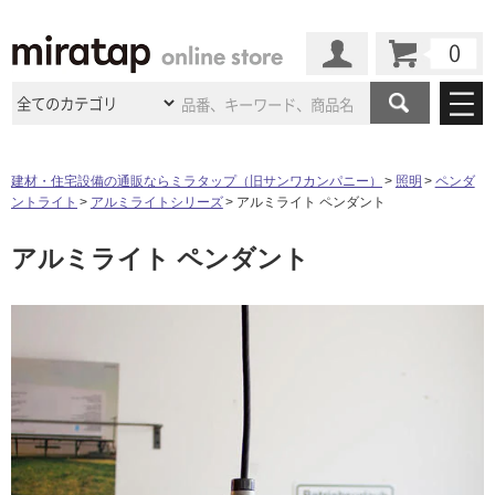
カート
マイページ
商品カテゴリ
建材・住宅設備の通販ならミラタップ（旧サンワカンパニー）
照明
ペンダ
ントライト
アルミライトシリーズ
アルミライト ペンダント
施工事例
洗面所・水回り
タイル
アルミライト ペンダント
ショールーム
タ
施工事例
法人案件納入事例
キッチン
浴室（風呂・
バスルー
ム）・
トイレ
ショールームの
ご案内
東京
ショールーム
イ
ミラタップ
のあるくらし
お客様訪問
インタビュー
ドア（扉）・
建具・玄関
サポート
扉
エクステリア
（外構）
大阪
ショールーム
仙台
ショールーム
ル
店舗・施設事例
その他サービス
ご利用ガイド
初めての方へ
ウッドデッキ
フローリング・
床材
名古屋
ショールーム
京都
ショールーム
屋
ミラタップと
創る家
工事会社紹介
Coziコンシ
よくある質問
お問い合わせ
内
ASOLIE
ェルジュ
収納
インテリア・
家具
福岡
ショールーム
札幌スマート
ショールー
床・