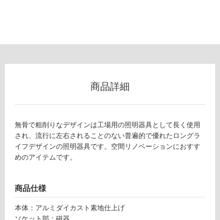
以
外)
使
用
不
可
商品詳細
フ
無骨で粗削りなデザインは工場用の照明器具として長く使用
ロ
され、流行に左右されることのない普遍的で優れたロングラ
イフデザインの照明器具です。空間リノベーションにおすす
めのアイテムです。
ー
リ
商品仕様
ン
本体：アルミダイカスト素地仕上げ
L
ソケット部：磁器