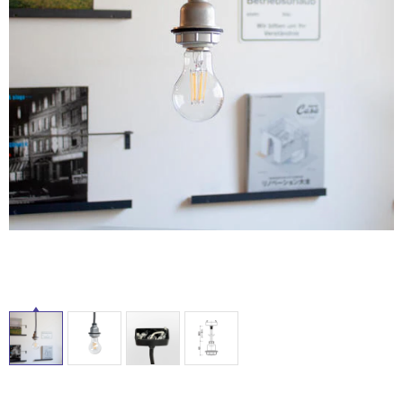
ム
修理お問い合わせ
クレーム公開
屋
自分らしい家づくり
最高のリノベ会社が
みつ
照明
ペット用品
横浜スマート
ショールー
外
SUVACO
かる
リノベりす
ム
ウェルビーみのお
HDC
説明書・図面検索
水まわり
3年保証
床・
BOX
内装用建材
パネル・壁材
浴
お役立ち情報
住まいの
スタイリング
室
ロートアイアン
天然石・石材
アイデア
床・
ミラタップ
チャンネル
駐
メンテナンス・
施工材
新商品
オンライン相談
車
場
非
常
に
適
し
て
い
る