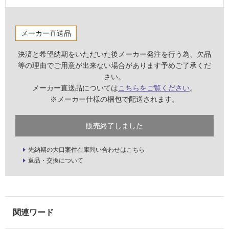
壁・
屋
メーカー直送品
外
壁・
決済と希望納期をいただいた後メーカー発注を行う為、欠品
浴
等の理由でご用意が出来ない場合があります予めご了承くだ
さい。
室
メーカー直送品については
こちらをご覧ください
。
壁
※メーカー仕様の梱包で配送されます。
使
用
販売終了しました
可
能
先納期の大口案件在庫問い合わせはこちら
使
返品・交換について
用
可
能
(寒
冷
地