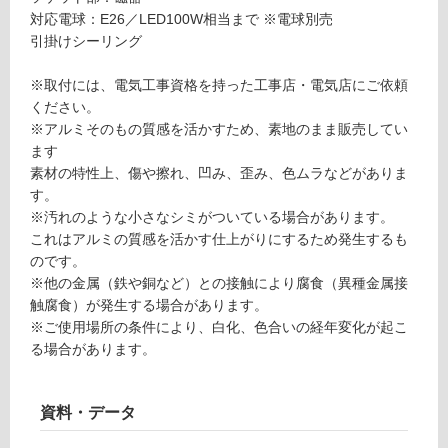
G
対応電球：E26／LED100W相当まで ※電球別売
グ
1
引掛けシーリング
6
土足・遮
0
※取付には、電気工事資格を持った工事店・電気店にご依頼
音・床暖
4
ください。
9
※アルミそのもの質感を活かすため、素地のまま販売してい
対
ア
ます
応
ル
素材の特性上、傷や擦れ、凹み、歪み、色ムラなどがありま
し
ミ
す。
て
ラ
※汚れのような小さなシミがついている場合があります。
い
イ
これはアルミの質感を活かす仕上がりにするため発生するも
る
ト
のです。
対
ペ
※他の金属（鉄や銅など）との接触により腐食（異種金属接
応
ン
触腐食）が発生する場合があります。
し
ダ
※ご使用場所の条件により、白化、色合いの経年変化が起こ
て
ン
る場合があります。
い
ト
る
が
運賃表
資料・データ
制
O