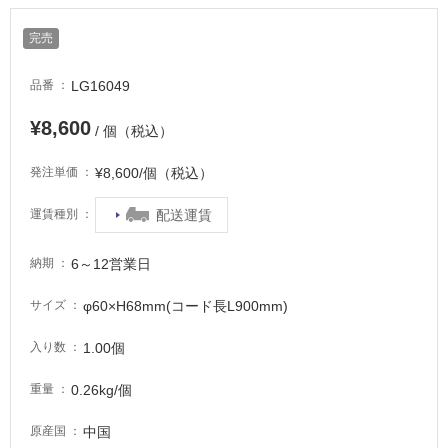
適
し
完売
て
い
LG16049
品番
る
が
¥8,600
/ 個（税込）
注
意
¥8,600/個（税込）
発注単価
が
必
配送運賃
運賃種別
要
適
6～12営業日
納期
し
て
φ60×H68mm(コード長L900mm)
サイズ
い
な
1.00個
入り数
い
0.26kg/個
重量
屋
中国
原産国
内