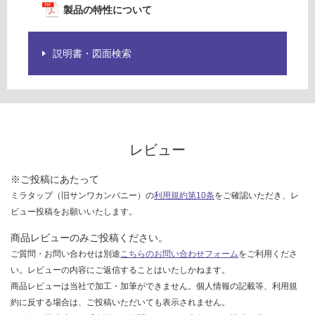
限
製品の特性について
あ
運
り
賃
の
説明書・図面検索
合
為
計
注
:
意
¥1,
が
27
必
0/
要
レビュー
個
※
商
※ご投稿にあたって
品
ミラタップ（旧サンワカンパニー）の
利用規約第10条
をご確認いただき、レ
仕
ビュー投稿をお願いいたします。
様
欄
商品レビューのみご投稿ください。
を
ご質問・お問い合わせは別途
こちらのお問い合わせフォーム
をご利用くださ
ご
い。レビューの内容にご返信することはいたしかねます。
確
商品レビューは当社で加工・加筆ができません。個人情報の記載等、利用規
認
約に反する場合は、ご投稿いただいても表示されません。
く