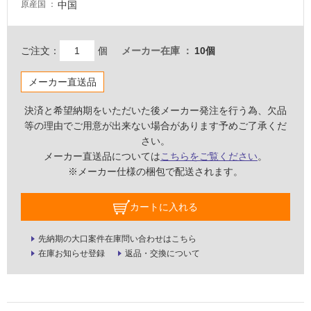
中国
原産国
壁・
屋
外
ご注文：
個
メーカー在庫
10個
壁・
メーカー直送品
浴
室
決済と希望納期をいただいた後メーカー発注を行う為、欠品
壁
等の理由でご用意が出来ない場合があります予めご了承くだ
さい。
使
メーカー直送品については
こちらをご覧ください
。
用
※メーカー仕様の梱包で配送されます。
可
能
カートに入れる
使
用
先納期の大口案件在庫問い合わせはこちら
可
在庫お知らせ登録
返品・交換について
能
(寒
冷
地