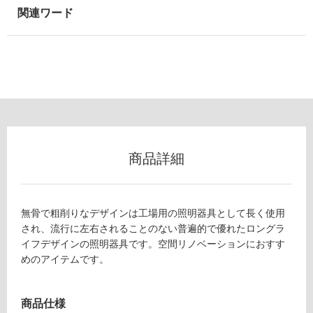
以
外)
使
用
不
可
フ
商品詳細
ロ
無骨で粗削りなデザインは工場用の照明器具として長く使用
ー
され、流行に左右されることのない普遍的で優れたロングラ
イフデザインの照明器具です。空間リノベーションにおすす
リ
めのアイテムです。
ン
商品仕様