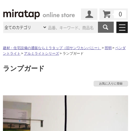
カート
マイページ
商品カテゴリ
建材・住宅設備の通販ならミラタップ（旧サンワカンパニー）
照明
ペンダ
ントライト
アルミライトシリーズ
ランプガード
施工事例
洗面所・水回り
タイル
ランプガード
ショールーム
タ
施工事例
法人案件納入事例
キッチン
浴室（風呂・
バスルー
ム）・
トイレ
ショールームの
ご案内
東京
ショールーム
イ
お気に入りに登録
ミラタップ
のあるくらし
お客様訪問
インタビュー
ドア（扉）・
建具・玄関
サポート
扉
エクステリア
（外構）
大阪
ショールーム
仙台
ショールーム
ル
店舗・施設事例
その他サービス
ご利用ガイド
初めての方へ
ウッドデッキ
フローリング・
床材
名古屋
ショールーム
京都
ショールーム
屋
ミラタップと
創る家
工事会社紹介
Coziコンシ
よくある質問
お問い合わせ
内
ASOLIE
ェルジュ
収納
インテリア・
家具
福岡
ショールーム
札幌スマート
ショールー
床・