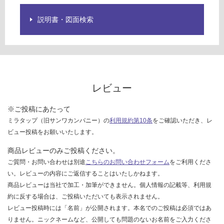
限
合
あ
計
説明書・図面検索
り
:
の
¥1,
為
27
注
0/
意
個
が
レビュー
必
要
※ご投稿にあたって
※
ミラタップ（旧サンワカンパニー）の
利用規約第10条
をご確認いただき、レ
商
ビュー投稿をお願いいたします。
品
仕
商品レビューのみご投稿ください。
様
ご質問・お問い合わせは別途
こちらのお問い合わせフォーム
をご利用くださ
欄
い。レビューの内容にご返信することはいたしかねます。
を
商品レビューは当社で加工・加筆ができません。個人情報の記載等、利用規
ご
約に反する場合は、ご投稿いただいても表示されません。
確
レビュー投稿時には「名前」が公開されます。本名でのご投稿は必須ではあ
認
りません。ニックネームなど、公開しても問題のないお名前をご入力くださ
く