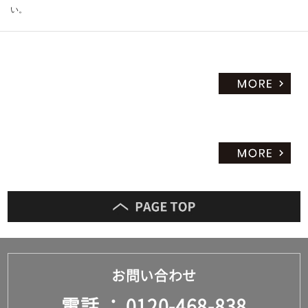
い。
だ
さ
い
対
応
し
て
い
な
い
お問い合わせ
電話
0120-468-838