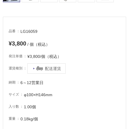
適
し
て
い
る
LG16059
品番
が
注
¥3,800
/ 個（税込）
意
が
¥3,800/個（税込）
発注単価
必
要
配送運賃
運賃種別
適
し
6～12営業日
納期
て
い
φ100×H146mm
サイズ
な
い
1.00個
入り数
0.18kg/個
重量
屋
内