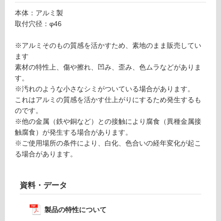
グ
本体：アルミ製
L
取付穴径：φ46
G
1
土足・遮
※アルミそのもの質感を活かすため、素地のまま販売してい
6
音・床暖
ます
0
素材の特性上、傷や擦れ、凹み、歪み、色ムラなどがありま
対
5
す。
応
9
※汚れのような小さなシミがついている場合があります。
し
ラ
これはアルミの質感を活かす仕上がりにするため発生するも
て
ン
のです。
い
プ
※他の金属（鉄や銅など）との接触により腐食（異種金属接
る
ガ
触腐食）が発生する場合があります。
ー
対
※ご使用場所の条件により、白化、色合いの経年変化が起こ
ド
応
る場合があります。
し
運賃表
て
O
い
資料・データ
る
が
運
製品の特性について
制
賃