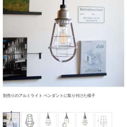
ム
修理お問い合わせ
クレーム公開
屋
自分らしい家づくり
最高のリノベ会社が
みつ
照明
ペット用品
横浜スマート
ショールー
外
SUVACO
かる
リノベりす
ム
ウェルビーみのお
HDC
説明書・図面検索
水まわり
3年保証
床・
BOX
内装用建材
パネル・壁材
浴
お役立ち情報
住まいの
スタイリング
室
ロートアイアン
天然石・石材
アイデア
床・
ミラタップ
チャンネル
駐
メンテナンス・
施工材
新商品
オンライン相談
車
場
非
常
に
適
別売りのアルミライト ペンダントに取り付けた様子
し
て
い
る