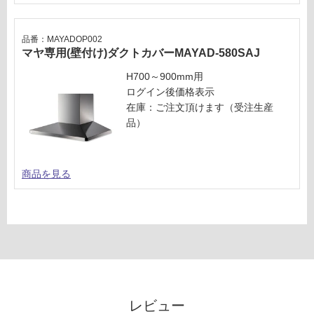
計
仕
:
様
¥5,
品番：MAYADOP002
欄
マヤ専用(壁付け)ダクトカバーMAYAD-580SAJ
04
を
0/
ご
H700～900mm用
台
確
ログイン後価格表示
認
在庫：ご注文頂けます（受注生産
く
品）
だ
さ
い
商品を見る
対
応
し
て
い
な
い
レビュー