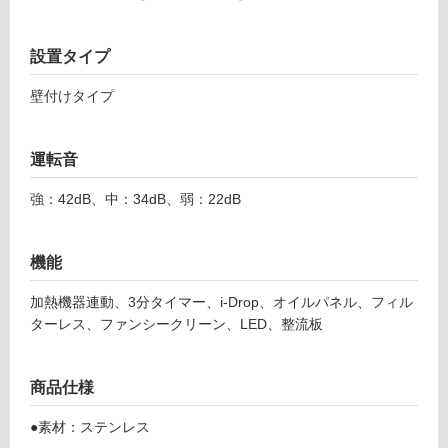
能
使
用
設置タイプ
可
壁付けタイプ
能
(寒
冷
運転音
地
以
強：42dB、中：34dB、弱：22dB
外)
使
機能
用
不
加熱機器連動、3分タイマー、i-Drop、オイルパネル、フィル
可
ターレス、ファンシークリーン、LED、整流板
商品仕様
フ
●素材：ステンレス
ロ