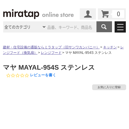
カート
マイページ
商品カテゴリ
建材・住宅設備の通販ならミラタップ（旧サンワカンパニー）
キッチン
レ
ンジフード（換気扇）
レンジフード
マヤ MAYAL-954S ステンレス
施工事例
洗面所・水回り
タイル
マヤ MAYAL-954S ステンレス
ショールーム
施工事例
法人案件納入事例
キッチン
浴室（風呂・
バスルー
0.
レビューを書く
ム）・
トイレ
0
ショールームの
ご案内
東京
ショールーム
ミラタップ
のあるくらし
お客様訪問
インタビュー
s
ドア（扉）・
建具・玄関
お気に入りに登録
t
サポート
扉
エクステリア
（外構）
a
大阪
ショールーム
仙台
ショールーム
店舗・施設事例
r
その他サービス
ご利用ガイド
初めての方へ
r
ウッドデッキ
フローリング・
床材
a
名古屋
ショールーム
京都
ショールーム
t
ミラタップと
創る家
工事会社紹介
Coziコンシ
よくある質問
お問い合わせ
i
ASOLIE
ェルジュ
収納
インテリア・
家具
n
福岡
ショールーム
札幌スマート
ショールー
g