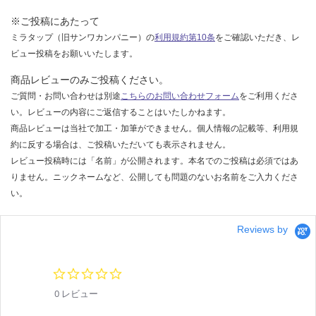
※ご投稿にあたって
ミラタップ（旧サンワカンパニー）の
利用規約第10条
をご確認いただき、レ
ビュー投稿をお願いいたします。
商品レビューのみご投稿ください。
ご質問・お問い合わせは別途
こちらのお問い合わせフォーム
をご利用くださ
い。レビューの内容にご返信することはいたしかねます。
商品レビューは当社で加工・加筆ができません。個人情報の記載等、利用規
約に反する場合は、ご投稿いただいても表示されません。
レビュー投稿時には「名前」が公開されます。本名でのご投稿は必須ではあ
りません。ニックネームなど、公開しても問題のないお名前をご入力くださ
い。
Reviews by
0.
0
0 レビュー
s
t