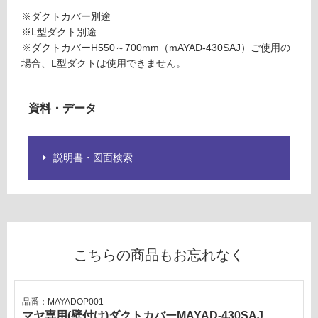
※ダクトカバー別途
ー
※L型ダクト別途
※ダクトカバーH550～700mm（mAYAD-430SAJ）ご使用の
場合、L型ダクトは使用できません。
リ
ン
資料・データ
グ
M
説明書・図面検索
A
土足・遮
Y
音・床暖
A
L
対
9
応
5
し
こちらの商品もお忘れなく
4
て
マ
い
ヤ
る
品番：MAYADOP001
M
マヤ専用(壁付け)ダクトカバーMAYAD-430SAJ