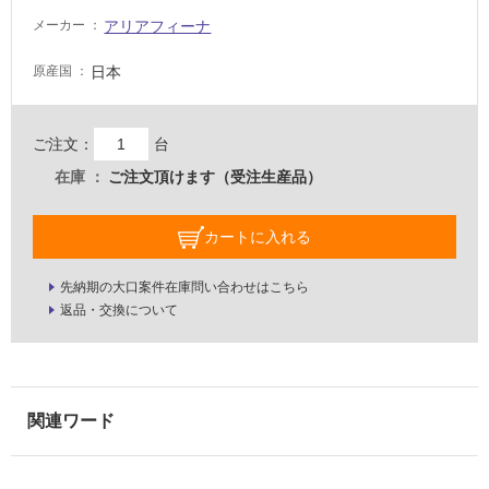
常
アリアフィーナ
メーカー
に
適
日本
原産国
し
て
い
ご注文：
台
る
在庫
ご注文頂けます（受注生産品）
適
し
カートに入れる
て
い
る
先納期の大口案件在庫問い合わせはこちら
が
返品・交換について
注
意
が
必
要
適
し