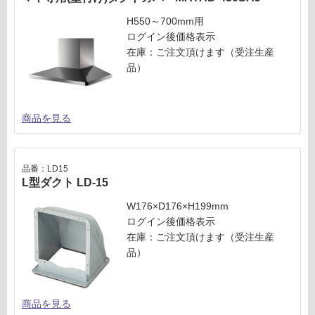
対
A
応
H550～700mm用
Y
し
ログイン後価格表示
A
て
在庫：ご注文頂けます（受注生産
L-
い
品）
9
る
5
が
4
制
S
商品を見る
限
ス
あ
テ
り
ン
品番：LD15
の
レ
L型ダクト LD-15
為
ス
注
W176×D176×H199mm
意
ログイン後価格表示
運賃表
が
在庫：ご注文頂けます（受注生産
U
必
品）
要
運
※
賃
商
商品を見る
合
品