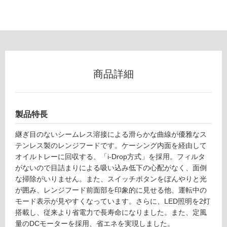
て
い
な
い
屋
商品詳細
内
壁・
屋
製品特長
外
継ぎ目のないシームレス溶接による滑らかな曲線が優雅なス
壁・
テンレス製のレンジフードです。ケーシング内面を経由して
浴
オイルトレーに回収する、「i-Drop方式」を採用。フィルタ
室
がないので目詰まりによる吸い込み低下の心配がなく、面倒
壁
な掃除がいりません。また、スイッチボタンをぼんやりと光
が囲み、レンジフード前面部を印象的に見せる他、運転中の
使
モード表示が見やすくなっています。さらに、LED照明を2灯
用
搭載し、従来より省電力で長寿命になりました。また、定風
可
量のDCモーターを採用、省エネを実現しました。