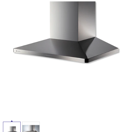
ム
修理お問い合わせ
クレーム公開
自分らしい家づくり
最高のリノベ会社が
みつ
照明
ペット用品
横浜スマート
ショールー
SUVACO
かる
リノベりす
ム
ウェルビーみのお
HDC
説明書・図面検索
水まわり
3年保証
BOX
内装用建材
パネル・壁材
お役立ち情報
住まいの
スタイリング
ロートアイアン
天然石・石材
アイデア
ミラタップ
チャンネル
メンテナンス・
施工材
新商品
オンライン相談
タ