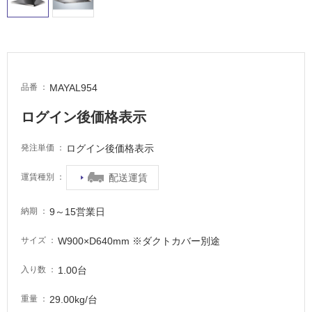
イ
ル
屋
MAYAL954
品番
内
ログイン後価格表示
床・
屋
ログイン後価格表示
発注単価
外
床・
配送運賃
運賃種別
浴
室
9～15営業日
納期
床・
W900×D640mm ※ダクトカバー別途
サイズ
駐
車
1.00台
入り数
場
29.00kg/台
重量
非