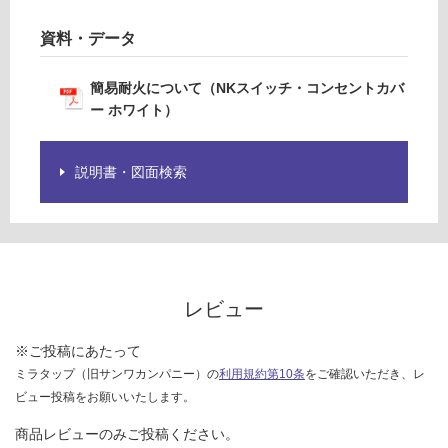
仕
路
様
ス
資料・データ
欄
イ
を
ッ
簡易耐火について（NKスイッチ・コンセントカバ
ご
チ
ー ホワイト）
確
シ
認
ン
く
グ
説明書・図面検索
だ
ル
さ
セ
い
ッ
ト
対
ホ
応
ワ
し
レビュー
イ
て
ト
い
※ご投稿にあたって
な
ミラタップ（旧サンワカンパニー）の
利用規約第10条
をご確認いただき、レ
運賃表
い
W
ビュー投稿をお願いいたします。
商品レビューのみご投稿ください。