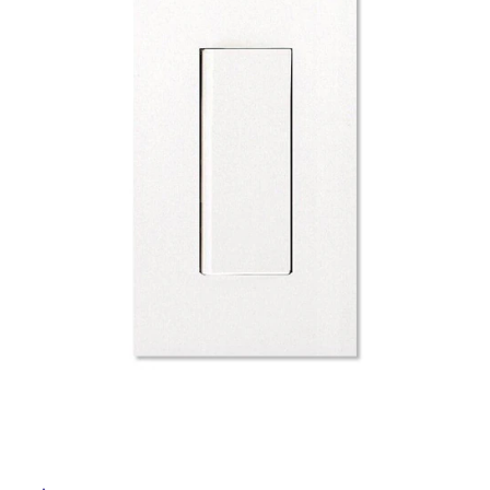
ム
修理お問い合わせ
クレーム公開
自分らしい家づくり
最高のリノベ会社が
みつ
照明
ペット用品
横浜スマート
ショールー
ル
SUVACO
かる
リノベりす
ム
ウェルビーみのお
HDC
説明書・図面検索
水まわり
3年保証
BOX
内装用建材
パネル・壁材
屋
お役立ち情報
住まいの
スタイリング
内
ロートアイアン
天然石・石材
アイデア
床・
ミラタップ
チャンネル
屋
メンテナンス・
施工材
新商品
オンライン相談
外
床・
浴
室
床・
駐
車
場
非
常