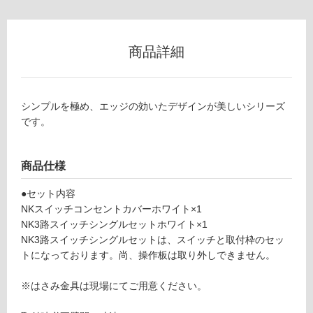
イッ
ー
チシ
ング
商品詳細
ルセ
リ
ット
ホワ
ン
イト
シンプルを極め、エッジの効いたデザインが美しいシリーズ
セッ
です。
グ
ト
-
土足・遮
M
商品仕様
E
音・床暖
0
●セット内容
対
3
NKスイッチコンセントカバーホワイト×1
応
1
NK3路スイッチシングルセットホワイト×1
し
3
NK3路スイッチシングルセットは、スイッチと取付枠のセッ
て
9
トになっております。尚、操作板は取り外しできません。
い
NK
る
スイ
※はさみ金具は現場にてご用意ください。
ッ
対