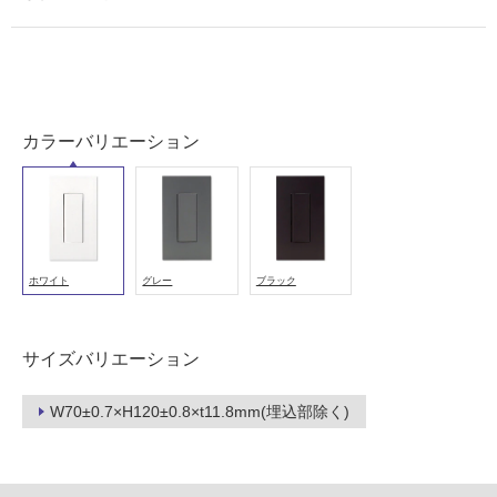
使
用
可
M
能
E
(寒
0
カラーバリエーション
冷
3
地
0
以
1
外)
9
使
NK
用
ホワイト
グレー
ブラック
スイ
不
ッ
可
チ・
サイズバリエーション
コン
セン
トカ
W70±0.7×H120±0.8×t11.8mm(埋込部除く)
フ
バー
+3
ロ
路ス