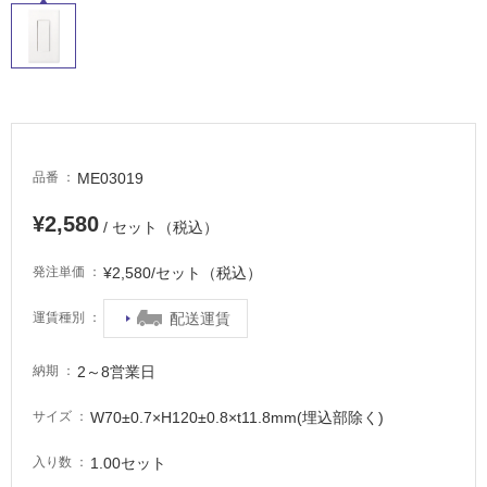
に
適
し
て
い
る
適
ME03019
品番
し
て
¥2,580
/ セット（税込）
い
る
¥2,580/セット（税込）
発注単価
が
注
配送運賃
運賃種別
意
が
2～8営業日
納期
必
要
W70±0.7×H120±0.8×t11.8mm(埋込部除く)
サイズ
適
1.00セット
入り数
し