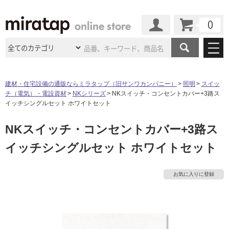
カート
マイページ
商品カテゴリ
建材・住宅設備の通販ならミラタップ（旧サンワカンパニー）
照明
スイッ
チ（電気）・電設資材
NKシリーズ
NKスイッチ・コンセントカバー+3路ス
施工事例
洗面所・水回り
タイル
イッチシングルセット ホワイトセット
ショールーム
施工事例
法人案件納入事例
NKスイッチ・コンセントカバー+3路ス
キッチン
浴室（風呂・
バスルー
ム）・
トイレ
ショールームの
ご案内
東京
ショールーム
イッチシングルセット ホワイトセット
ミラタップ
のあるくらし
お客様訪問
インタビュー
ドア（扉）・
建具・玄関
サポート
扉
エクステリア
（外構）
大阪
ショールーム
仙台
ショールーム
店舗・施設事例
お気に入りに登録
その他サービス
ご利用ガイド
初めての方へ
ウッドデッキ
フローリング・
床材
名古屋
ショールーム
京都
ショールーム
タ
ミラタップと
創る家
工事会社紹介
Coziコンシ
よくある質問
お問い合わせ
ASOLIE
ェルジュ
収納
インテリア・
家具
福岡
ショールーム
札幌スマート
ショールー
イ