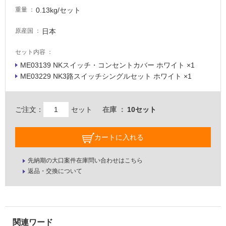
て
0.13kg/セット
重量
い
な
日本
原産国
い
セット内容
屋
ME03139 NKスイッチ・コンセントカバー ホワイト ×1
内
ME03229 NK3路スイッチシングルセット ホワイト ×1
壁・
屋
ご注文：
セット
在庫
10セット
外
壁・
カートに入れる
浴
室
先納期の大口案件在庫問い合わせはこちら
壁
返品・交換について
使
用
可
能