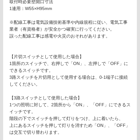
チ・
取付時必要壁開口寸法
応
コン
1連用：W55×H95mm
し
セン
て
トカ
※配線工事は電気設備技術基準や内線規程に従い、電気工事
い
バー
業者（有資格者）が安全かつ確実に行ってください。
る
ホワ
誤った配線工事は感電や火災のおそれがあります。
が
イト
制
限
運賃表
【片切スイッチとして使用した場合】
あ
W
1箇所のスイッチで、右押しで「ON」、左押しで「OFF」に
り
できるスイッチです。
の
M
3路スイッチを片切用として使用する場合は、0-1端子に接続
為
E
してください。
注
0
意
3
【3路スイッチとして使用した場合】
が
2
1つの照明に対して、2箇所から「ON」、「OFF」にできるス
必
2
イッチです。
要
9
階段の下でスイッチを押して灯りをつけ、上に着いたら、
※
N
上にあるスイッチを押して灯りを消すため「ON」、「OFF」
商
K
は交互で切り替わります。
品
3