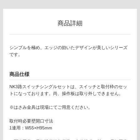
ング
ルセ
リ
ット
商品詳細
ブラ
ン
ック
セッ
グ
ト
シンプルを極め、エッジの効いたデザインが美しいシリーズ
-
です。
土足・遮
M
E
音・床暖
商品仕様
0
対
3
NK3路スイッチシングルセットは、スイッチと取付枠のセッ
応
1
トになっております。尚、操作板は取り外しできません。
し
5
て
9
※はさみ金具は現場にてご用意ください。
い
NK
る
スイ
取付時必要壁開口寸法
ッ
対
1連用：W55×H95mm
チ・
応
コン
し