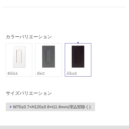
用
可
M
能
E
(寒
0
冷
3
地
カラーバリエーション
0
以
3
外)
9
使
NK
用
スイ
不
ッ
ホワイト
グレー
ブラック
可
チ・
コン
セン
サイズバリエーション
トカ
フ
バー
W70±0.7×H120±0.8×t11.8mm(埋込部除く)
+3
ロ
路ス
イッ
ー
チシ