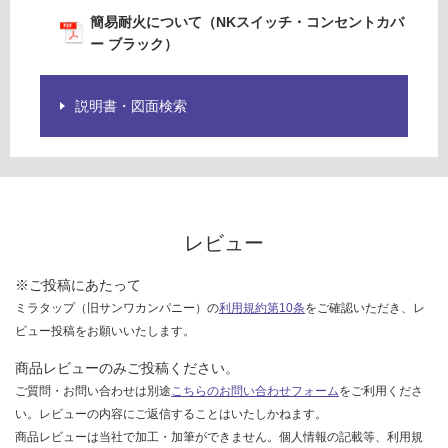
欄
イ
簡易耐火について（NKスイッチ・コンセントカバ
を
ッ
ー ブラック）
ご
チ
確
シ
認
ン
説明書・図面検索
く
グ
だ
ル
さ
セ
い
ッ
ト
対
ブ
レビュー
応
ラ
し
ッ
※ご投稿にあたって
て
ク
い
ミラタップ（旧サンワカンパニー）の
利用規約第10条
をご確認いただき、レ
な
ビュー投稿をお願いいたします。
運賃表
い
W
商品レビューのみご投稿ください。
ご質問・お問い合わせは別途
こちらのお問い合わせフォーム
をご利用くださ
い。レビューの内容にご返信することはいたしかねます。
運
商品レビューは当社で加工・加筆ができません。個人情報の記載等、利用規
賃