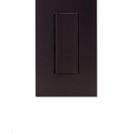
ム
ル
修理お問い合わせ
クレーム公開
自分らしい家づくり
最高のリノベ会社が
みつ
照明
ペット用品
横浜スマート
ショールー
SUVACO
かる
リノベりす
ム
ウェルビーみのお
HDC
屋
説明書・図面検索
水まわり
3年保証
BOX
内装用建材
パネル・壁材
内
床・
お役立ち情報
住まいの
スタイリング
ロートアイアン
天然石・石材
アイデア
屋
外
ミラタップ
チャンネル
メンテナンス・
施工材
新商品
オンライン相談
床・
浴
室
床・
駐
車
場
非
常
に