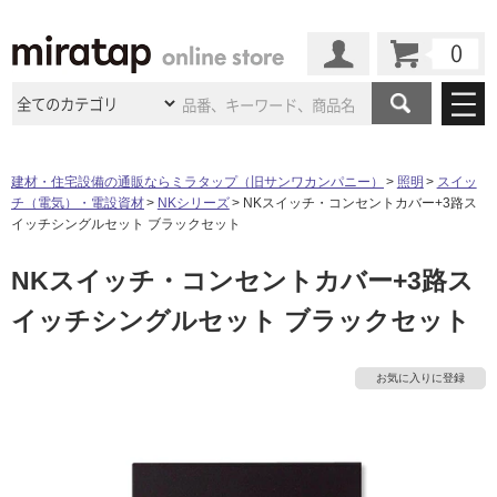
カート
マイページ
商品カテゴリ
建材・住宅設備の通販ならミラタップ（旧サンワカンパニー）
照明
スイッ
チ（電気）・電設資材
NKシリーズ
NKスイッチ・コンセントカバー+3路ス
施工事例
洗面所・水回り
タイル
イッチシングルセット ブラックセット
ショールーム
施工事例
法人案件納入事例
NKスイッチ・コンセントカバー+3路ス
キッチン
浴室（風呂・
バスルー
ム）・
トイレ
ショールームの
ご案内
東京
ショールーム
イッチシングルセット ブラックセット
ミラタップ
のあるくらし
お客様訪問
インタビュー
ドア（扉）・
建具・玄関
サポート
扉
エクステリア
（外構）
大阪
ショールーム
仙台
ショールーム
店舗・施設事例
お気に入りに登録
その他サービス
タ
ご利用ガイド
初めての方へ
ウッドデッキ
フローリング・
床材
名古屋
ショールーム
京都
ショールーム
ミラタップと
創る家
工事会社紹介
Coziコンシ
イ
よくある質問
お問い合わせ
ASOLIE
ェルジュ
収納
インテリア・
家具
福岡
ショールーム
札幌スマート
ショールー