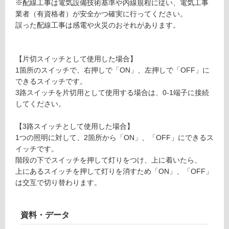
※配線工事は電気設備技術基準や内線規程に従い、電気工事
セン
て
業者（有資格者）が安全かつ確実に行ってください。
トカ
い
誤った配線工事は感電や火災のおそれがあります。
バー
る
ブラ
が
ック
制
【片切スイッチとして使用した場合】
限
1箇所のスイッチで、右押しで「ON」、左押しで「OFF」に
運賃表
あ
できるスイッチです。
W
り
3路スイッチを片切用として使用する場合は、0-1端子に接続
の
M
してください。
為
E
注
0
【3路スイッチとして使用した場合】
意
3
1つの照明に対して、2箇所から「ON」、「OFF」にできるス
が
2
イッチです。
必
4
階段の下でスイッチを押して灯りをつけ、上に着いたら、
要
9
上にあるスイッチを押して灯りを消すため「ON」、「OFF」
※
N
は交互で切り替わります。
商
K
品
3
仕
路
資料・データ
様
ス