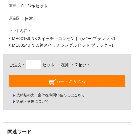
な
0.13kg/セット
重量
い
日本
原産国
屋
セット内容
内
ME03159 NKスイッチ・コンセントカバー ブラック ×1
壁・
ME03249 NK3路スイッチシングルセット ブラック ×1
屋
外
ご注文：
セット
在庫
7セット
壁・
浴
カートに入れる
室
壁
先納期の大口案件在庫問い合わせはこちら
使
返品・交換について
用
可
能
使