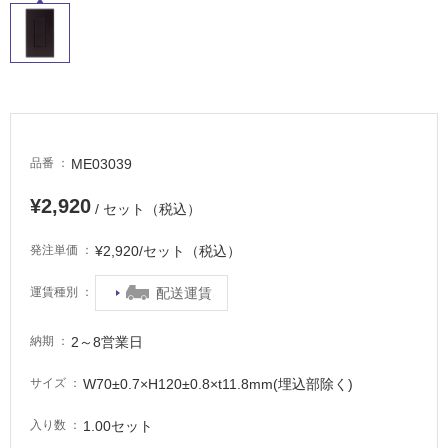
適
し
て
い
る
適
し
ME03039
品番
て
い
¥2,920
/ セット（税込）
る
が
¥2,920/セット（税込）
発注単価
注
意
配送運賃
運賃種別
が
必
2～8営業日
納期
要
適
W70±0.7×H120±0.8×t11.8mm(埋込部除く)
サイズ
し
て
1.00セット
入り数
い