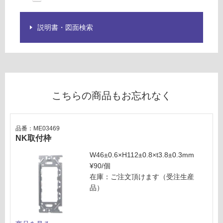
ン
説明書・図面検索
グ
土足・遮
音・床暖
M
対
E
こちらの商品もお忘れなく
応
0
し
3
て
1
品番：ME03469
い
4
NK取付枠
る
9
W46±0.6×H112±0.8×t3.8±0.3mm
NK
対
¥90/個
スイ
応
在庫：ご注文頂けます（受注生産
ッ
し
品）
チ・
て
コン
い
セン
る