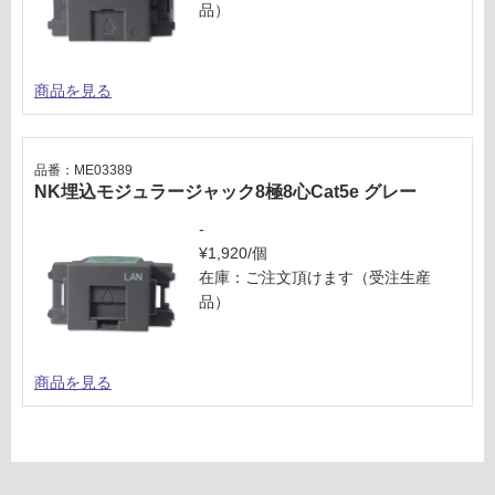
品）
認
く
だ
商品を見る
さ
い
対
品番：ME03389
応
NK埋込モジュラージャック8極8心Cat5e グレー
し
て
-
い
¥1,920/個
な
在庫：ご注文頂けます（受注生産
い
品）
商品を見る