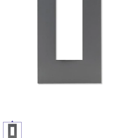
ム
修理お問い合わせ
クレーム公開
自分らしい家づくり
最高のリノベ会社が
みつ
照明
ペット用品
横浜スマート
ショールー
SUVACO
かる
リノベりす
ム
ウェルビーみのお
HDC
説明書・図面検索
水まわり
3年保証
BOX
内装用建材
パネル・壁材
お役立ち情報
住まいの
スタイリング
ロートアイアン
天然石・石材
アイデア
ミラタップ
チャンネル
メンテナンス・
施工材
新商品
オンライン相談
タ
イ
ル
屋