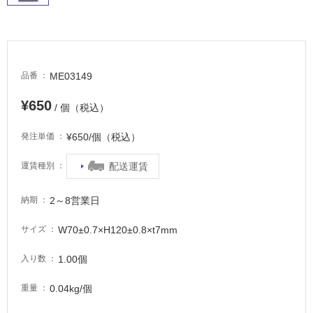
内
床・
屋
外
ME03149
品番
床・
浴
¥650
/ 個（税込）
室
床・
¥650/個（税込）
発注単価
駐
配送運賃
運賃種別
車
場
2～8営業日
納期
非
W70±0.7×H120±0.8×t7mm
サイズ
常
に
1.00個
入り数
適
し
0.04kg/個
重量
て
い