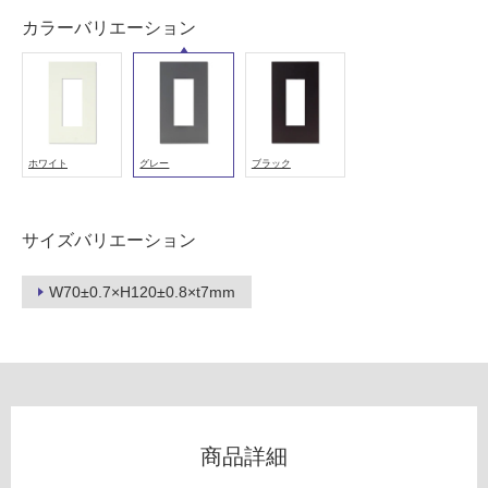
屋
カラーバリエーション
内
壁・
屋
外
壁・
ホワイト
グレー
ブラック
浴
室
サイズバリエーション
壁
使
W70±0.7×H120±0.8×t7mm
用
可
能
使
用
可
商品詳細
能
(寒