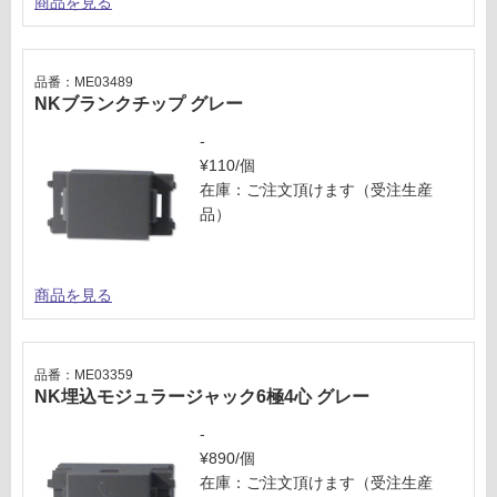
商品を見る
トカ
が
バー
制
グレ
限
ー
あ
品番：ME03489
NKブランクチップ グレー
り
運賃表
の
-
W
為
¥110/個
注
在庫：ご注文頂けます（受注生産
意
運
品）
が
賃
必
合
要
計
商品を見る
※
:
商
¥3
品
2
仕
品番：ME03359
0/
NK埋込モジュラージャック6極4心 グレー
様
個
欄
-
を
¥890/個
ご
在庫：ご注文頂けます（受注生産
確