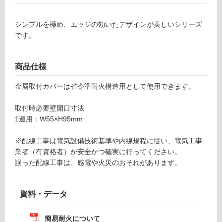
冷
地
シンプルを極め、エッジの効いたデザインが美しいシリーズ
以
です。
外)
使
商品仕様
用
不
金属取付カバーは省令準耐火構造用として使用できます。
可
取付時必要壁開口寸法
1連用：W55×H95mm
フ
※配線工事は電気設備技術基準や内線規程に従い、電気工事
業者（有資格者）が安全かつ確実に行ってください。
ロ
誤った配線工事は、感電や火災のおそれがあります。
ー
資料・データ
リ
簡易耐火について