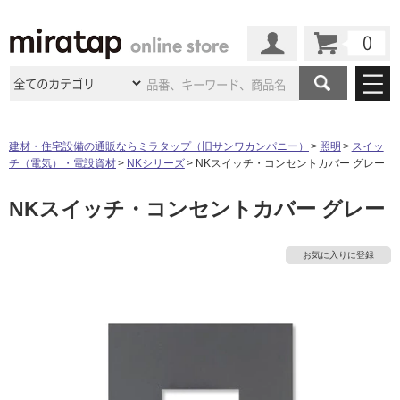
カート
マイページ
商品カテゴリ
建材・住宅設備の通販ならミラタップ（旧サンワカンパニー）
照明
スイッ
チ（電気）・電設資材
NKシリーズ
NKスイッチ・コンセントカバー グレー
施工事例
洗面所・水回り
タイル
NKスイッチ・コンセントカバー グレー
ショールーム
施工事例
法人案件納入事例
キッチン
浴室（風呂・
バスルー
ム）・
トイレ
ショールームの
ご案内
東京
ショールーム
お気に入りに登録
ミラタップ
のあるくらし
お客様訪問
インタビュー
ドア（扉）・
建具・玄関
サポート
扉
エクステリア
（外構）
大阪
ショールーム
仙台
ショールーム
店舗・施設事例
その他サービス
ご利用ガイド
初めての方へ
ウッドデッキ
フローリング・
床材
名古屋
ショールーム
京都
ショールーム
ミラタップと
創る家
工事会社紹介
Coziコンシ
よくある質問
お問い合わせ
ASOLIE
ェルジュ
収納
インテリア・
家具
福岡
ショールーム
札幌スマート
ショールー