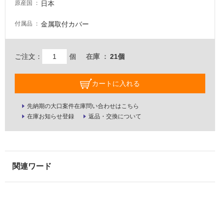
日本
原産国
る
適
金属取付カバー
付属品
し
て
い
ご注文：
個
在庫
21個
る
が
カートに入れる
注
意
先納期の大口案件在庫問い合わせはこちら
が
在庫お知らせ登録
返品・交換について
必
要
適
し
て
い
な
い