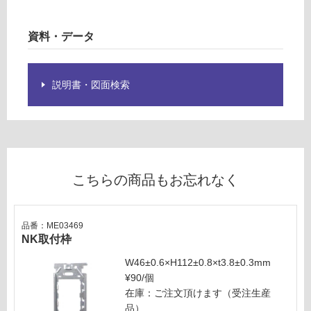
し
ー
て
ジ
い
資料・データ
ャ
る
ッ
が
ク
制
6
説明書・図面検索
限
極
あ
4
り
心
の
ホ
為
ワ
注
イ
こちらの商品もお忘れなく
意
ト
が
必
運賃表
品番：ME03469
要
W
NK取付枠
※
W46±0.6×H112±0.8×t3.8±0.3mm
商
運
¥90/個
品
賃
在庫：ご注文頂けます（受注生産
仕
合
品）
様