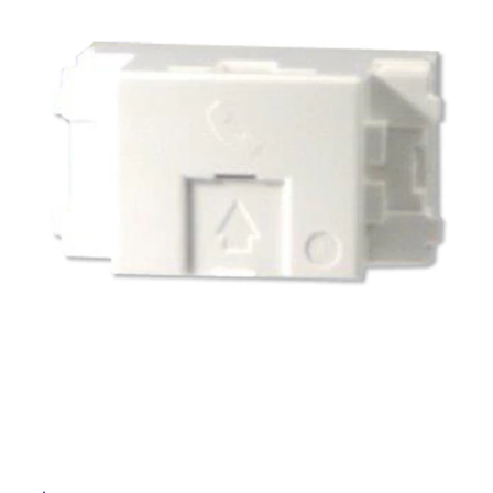
ム
ル
修理お問い合わせ
クレーム公開
自分らしい家づくり
最高のリノベ会社が
みつ
照明
ペット用品
横浜スマート
ショールー
SUVACO
かる
リノベりす
ム
ウェルビーみのお
HDC
説明書・図面検索
水まわり
3年保証
屋
BOX
内装用建材
パネル・壁材
内
お役立ち情報
住まいの
スタイリング
床・
ロートアイアン
天然石・石材
アイデア
屋
ミラタップ
チャンネル
外
メンテナンス・
施工材
新商品
オンライン相談
床・
浴
室
床・
駐
車
場
非
常
に