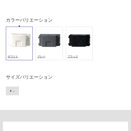
用
可
能
カラーバリエーション
(寒
冷
地
以
外)
ホワイト
グレー
ブラック
使
用
不
サイズバリエーション
可
-
フ
ロ