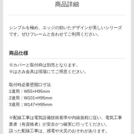
ー
商品詳細
リ
シンプルを極め、エッジの効いたデザインが美しいシリーズ
ン
です。ぜひフレームと合わせてご利用ください。
M
グ
E
0
商品仕様
3
土足・遮
※カバーと取付枠は別売となります。
3
音・床暖
※はさみ金具は現場にてご用意ください。
4
9
対
取付時必要壁開口寸法
N
応
1連用：W55×H95mm
K
し
2連用：W101×H95mm
埋
て
3連用：W147×H95mm
込
い
モ
る
※配線工事は電気設備技術基準や内線規程に従い、電気工事
ジ
対
業者（有資格者）が安全かつ確実に行ってください。
ュ
応
誤った配線工事は、感電や火災のおそれがあります。
ラ