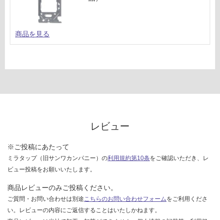
計
欄
:
を
¥3
ご
商品を見る
2
確
0/
認
個
く
だ
さ
い
対
応
レビュー
し
て
※ご投稿にあたって
い
ミラタップ（旧サンワカンパニー）の
利用規約第10条
をご確認いただき、レ
な
ビュー投稿をお願いいたします。
い
商品レビューのみご投稿ください。
ご質問・お問い合わせは別途
こちらのお問い合わせフォーム
をご利用くださ
い。レビューの内容にご返信することはいたしかねます。