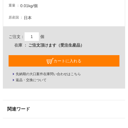
い
0.01kg/個
重量
な
い
日本
原産国
屋
内
ご注文：
個
壁・
在庫
ご注文頂けます（受注生産品）
屋
外
カートに入れる
壁・
浴
先納期の大口案件在庫問い合わせはこちら
室
返品・交換について
壁
使
用
可
能
使