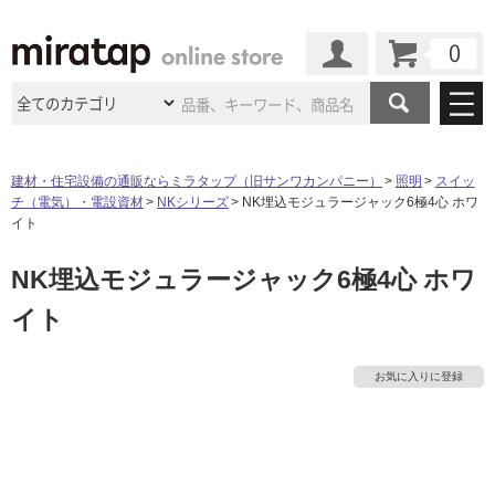
カート
マイページ
商品カテゴリ
建材・住宅設備の通販ならミラタップ（旧サンワカンパニー）
照明
スイッ
チ（電気）・電設資材
NKシリーズ
NK埋込モジュラージャック6極4心 ホワ
施工事例
洗面所・水回り
タイル
イト
ショールーム
施工事例
法人案件納入事例
NK埋込モジュラージャック6極4心 ホワ
キッチン
浴室（風呂・
バスルー
ム）・
トイレ
ショールームの
ご案内
東京
ショールーム
イト
ミラタップ
のあるくらし
お客様訪問
インタビュー
ドア（扉）・
建具・玄関
サポート
扉
エクステリア
（外構）
大阪
ショールーム
仙台
ショールーム
店舗・施設事例
お気に入りに登録
その他サービス
ご利用ガイド
初めての方へ
タ
ウッドデッキ
フローリング・
床材
名古屋
ショールーム
京都
ショールーム
ミラタップと
創る家
工事会社紹介
Coziコンシ
よくある質問
お問い合わせ
イ
ASOLIE
ェルジュ
収納
インテリア・
家具
福岡
ショールーム
札幌スマート
ショールー