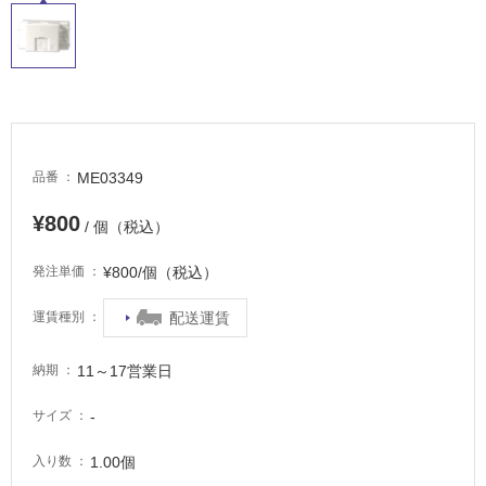
適
し
て
い
る
適
し
ME03349
品番
て
い
¥800
/ 個（税込）
る
が
¥800/個（税込）
発注単価
注
意
配送運賃
運賃種別
が
必
11～17営業日
納期
要
-
適
サイズ
し
1.00個
入り数
て