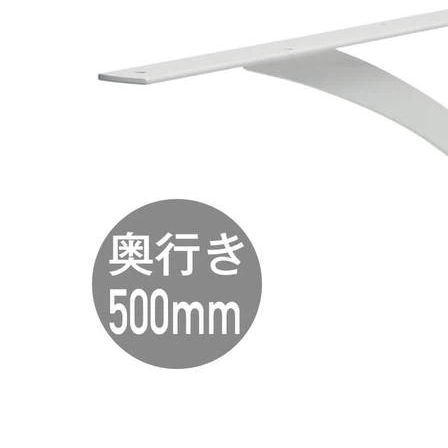
タイル
フローリ
ング
屋内床・
屋外床・
土足・遮
浴室床・
音・床暖
駐車場
対
非
応
常
し
に
て
適