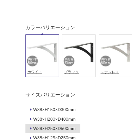
い
し
る
て
い
対
る
カラーバリエーション
応
し
適
て
し
い
て
る
い
が
る
制
が
ホワイト
ブラック
ステンレス
限
注
あ
意
り
が
サイズバリエーション
の
必
為
要
W38×H150×D300mm
注
適
意
W38×H200×D400mm
し
が
W38×H250×D500mm
て
必
い
W38×H125×D250mm
要