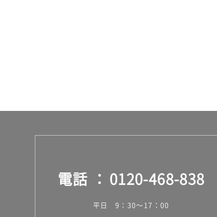
ト
運賃表
F
運
賃
合
計
:
¥1,
14
0/
個
電話
0120-468-838
平日 9：30～17：00