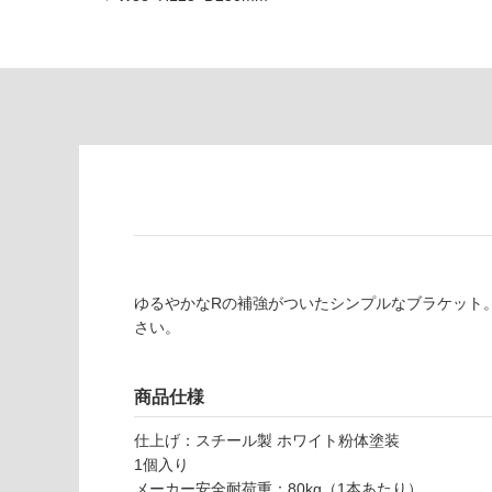
な
※
い
商
屋内壁・屋外
品
壁・浴室壁
仕
様
使用可
欄
能
を
ご
使用可
確
能
認
(寒冷地
く
以外)
だ
ゆるやかなRの補強がついたシンプルなブラケット
さ
使用不
さい。
い
可
対
応
商品仕様
M
し
仕上げ：スチール製 ホワイト粉体塗装
E
て
1個入り
0
い
メーカー安全耐荷重：80kg（1本あたり）
6
な