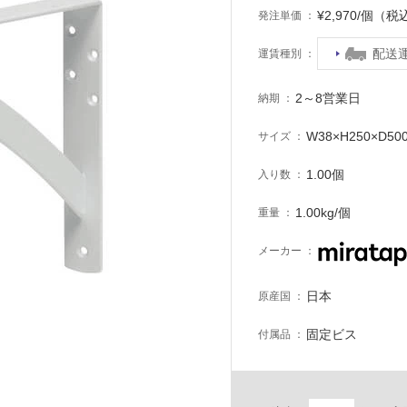
¥2,970/個（税
発注単価
配送
運賃種別
2～8営業日
納期
W38×H250×D50
サイズ
1.00個
入り数
1.00kg/個
重量
メーカー
日本
原産国
固定ビス
付属品