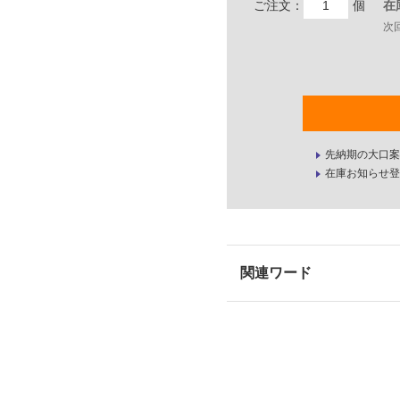
ご注文：
個
在
次
先納期の大口案
在庫お知らせ登