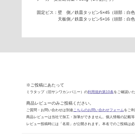
4
い
固定ビス：壁 側／鉄皿タッピン5×45（頭部：白
0
天板側／鉄皿タッピン5×16（頭部：白色
1
カ
ウ
ン
タ
ー
ブ
ラ
ケ
ッ
※ご投稿にあたって
ト
D
ミラタップ（旧サンワカンパニー）の
利用規約第10条
をご確認い
5
商品レビューのみご投稿ください。
0
ご質問・お問い合わせは別途
こちらのお問い合わせフォーム
をご利
0
商品レビューは当社で加工・加筆ができません。個人情報の記載等
ホ
レビュー投稿時には「名前」が公開されます。本名でのご投稿は必
ワ
イ