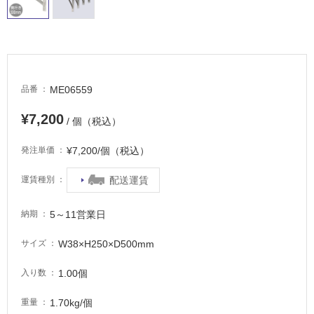
適
し
て
い
る
が
ME06559
品番
注
意
¥7,200
/ 個（税込）
が
必
¥7,200/個（税込）
発注単価
要
適
配送運賃
運賃種別
し
て
5～11営業日
納期
い
な
W38×H250×D500mm
サイズ
い
1.00個
入り数
屋
1.70kg/個
重量
内