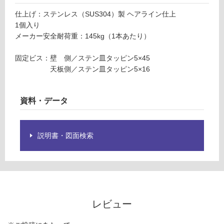
限
0
仕上げ：ステンレス（SUS304）製 ヘアライン仕上
あ
S
1個入り
り
U
メーカー安全耐荷重：145kg（1本あたり）
の
S
為
固定ビス：壁 側／ステン皿タッピン5×45
注
運賃表
天板側／ステン皿タッピン5×16
意
F
が
必
資料・データ
運
要
賃
※
合
商
計
品
説明書・図面検索
:
仕
¥1,
様
14
欄
0/
を
個
ご
確
レビュー
認
く