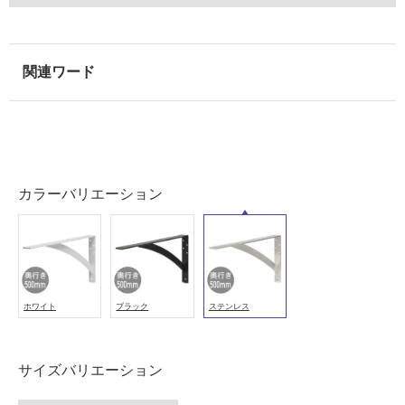
以
外)
使
用
不
可
カラーバリエーション
フ
ロ
ー
ホワイト
ブラック
ステンレス
リ
サイズバリエーション
ン