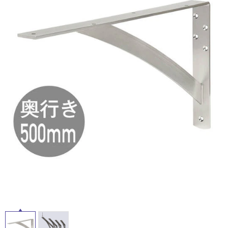
ム
修理お問い合わせ
クレーム公開
屋
自分らしい家づくり
最高のリノベ会社が
みつ
照明
ペット用品
横浜スマート
ショールー
外
SUVACO
かる
リノベりす
ム
ウェルビーみのお
HDC
説明書・図面検索
水まわり
3年保証
床・
BOX
内装用建材
パネル・壁材
浴
お役立ち情報
住まいの
スタイリング
室
ロートアイアン
天然石・石材
アイデア
床・
ミラタップ
チャンネル
駐
メンテナンス・
施工材
新商品
オンライン相談
車
場
非
常
に
適
し
て
い
る