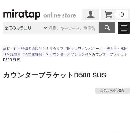
カート
マイページ
商品カテゴリ
建材・住宅設備の通販ならミラタップ（旧サンワカンパニー）
洗面所・水回
り
洗面台（洗面化粧台）
カウンターオプション品
カウンターブラケット
施工事例
洗面所・水回り
タイル
D500 SUS
ショールーム
タ
施工事例
法人案件納入事例
カウンターブラケットD500 SUS
キッチン
浴室（風呂・
バスルー
ム）・
トイレ
ショールームの
ご案内
東京
ショールーム
イ
ミラタップ
のあるくらし
お客様訪問
インタビュー
ドア（扉）・
建具・玄関
お気に入りに登録
サポート
扉
エクステリア
（外構）
大阪
ショールーム
仙台
ショールーム
ル
店舗・施設事例
その他サービス
ご利用ガイド
初めての方へ
ウッドデッキ
フローリング・
床材
名古屋
ショールーム
京都
ショールーム
屋
ミラタップと
創る家
工事会社紹介
Coziコンシ
よくある質問
お問い合わせ
内
ASOLIE
ェルジュ
収納
インテリア・
家具
福岡
ショールーム
札幌スマート
ショールー
床・