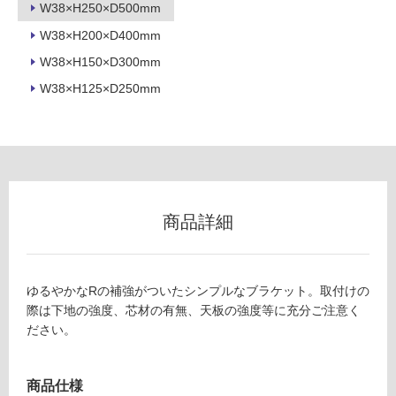
W38×H250×D500mm
グ
M
W38×H200×D400mm
E
0
W38×H150×D300mm
土足・遮
6
W38×H125×D250mm
音・床暖
5
5
対
9
応
カ
し
ウ
て
ン
い
タ
る
商品詳細
ー
対
ブ
応
ラ
し
ゆるやかなRの補強がついたシンプルなブラケット。取付けの
ケ
て
際は下地の強度、芯材の有無、天板の強度等に充分ご注意く
ッ
い
ださい。
ト
る
D
が
5
制
商品仕様
0