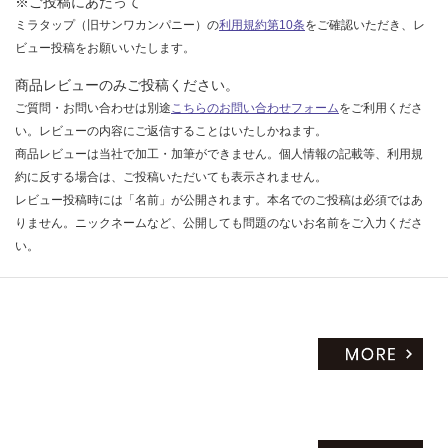
※ご投稿にあたって
だ
ミラタップ（旧サンワカンパニー）の
利用規約第10条
をご確認いただき、レ
さ
ビュー投稿をお願いいたします。
い
商品レビューのみご投稿ください。
対
ご質問・お問い合わせは別途
こちらのお問い合わせフォーム
をご利用くださ
応
い。レビューの内容にご返信することはいたしかねます。
し
商品レビューは当社で加工・加筆ができません。個人情報の記載等、利用規
て
約に反する場合は、ご投稿いただいても表示されません。
い
レビュー投稿時には「名前」が公開されます。本名でのご投稿は必須ではあ
な
りません。ニックネームなど、公開しても問題のないお名前をご入力くださ
い
い。