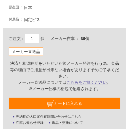
壁・
日本
原産国
屋
固定ビス
付属品
外
壁・
浴
ご注文：
個
メーカー在庫
66個
室
壁
メーカー直送品
使
決済と希望納期をいただいた後メーカー発注を行う為、欠品
用
等の理由でご用意が出来ない場合があります予めご了承くだ
可
さい。
能
メーカー直送品については
こちらをご覧ください
。
※メーカー仕様の梱包で配送されます。
使
用
可
カートに入れる
能
(寒
先納期の大口案件在庫問い合わせはこちら
冷
在庫お知らせ登録
返品・交換について
地