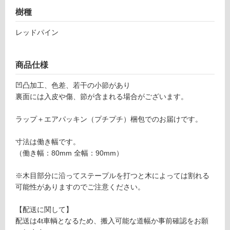
樹種
グ
レッドパイン
土足・遮
音・床暖
商品仕様
P
対
凹凸加工、色差、若干の小節があり
A
応
裏面には入皮や傷、節が含まれる場合がございます。
0
し
1
て
ラップ＋エアパッキン（プチプチ）梱包でのお届けです。
7
い
1
る
寸法は働き幅です。
9
対
（働き幅：80mm 全幅：90mm）
ヴ
応
ィ
し
※木目部分に沿ってステープルを打つと木によっては割れる
レ
て
可能性がありますのでご注意ください。
3
い
0
る
【配送に関して】
0
が
配送は4t車輌となるため、搬入可能な道幅か事前確認をお願
0
制