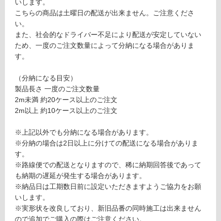
いします。
限
こちらの商品は土曜日の配送が出来ません。ご注意くださ
運賃表
あ
い。
Z
り
また、社会的なドライバー不足により配送が安定していない
の
ため、一度のご注文数量によって分納になる場合がありま
運
為
す。
賃
注
合
意
（分納になる目安）
計
が
製品長さ 一度のご注文数量
:
必
2m未満 約20ケース以上のご注文
¥1,
要
2m以上 約10ケース以上のご注文
88
※
0/
商
※上記以外でも分納になる場合があります。
ケ
品
※分納の場合は2日以上に分けての配送になる場合がありま
ー
仕
す。
ス
様
※路線便での配送となりますので、稀に納期回答後であって
欄
も納期の遅延が発生する場合があります。
を
※納品日は工期数日前に設定いただきますようご協力をお願
ご
いします。
確
※実形状を改良しており、新旧品番の同時施工は出来ません
認
ので追加でご購入の際はご注意ください。