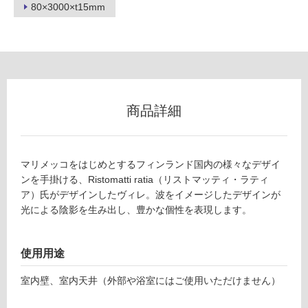
地
80×3000×t15mm
以
外)
使
用
不
可
商品詳細
フ
マリメッコをはじめとするフィンランド国内の様々なデザイ
ンを手掛ける、Ristomatti ratia（リストマッティ・ラティ
ア）氏がデザインしたヴィレ。波をイメージしたデザインが
ロ
光による陰影を生み出し、豊かな個性を表現します。
ー
使用用途
リ
室内壁、室内天井（外部や浴室にはご使用いただけません）
ン