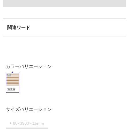
内
壁・
屋
外
壁・
浴
室
壁
使
カラーバリエーション
用
可
能
無塗装
使
用
可
サイズバリエーション
能
(寒
80×3900×t15mm
冷