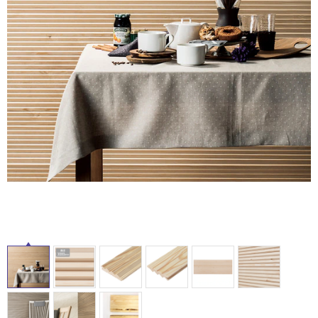
ム
修理お問い合わせ
クレーム公開
自分らしい家づくり
最高のリノベ会社が
みつ
照明
ペット用品
横浜スマート
ショールー
SUVACO
かる
リノベりす
ム
ウェルビーみのお
HDC
説明書・図面検索
水まわり
3年保証
BOX
内装用建材
パネル・壁材
お役立ち情報
住まいの
スタイリング
ロートアイアン
天然石・石材
アイデア
ミラタップ
チャンネル
メンテナンス・
施工材
新商品
オンライン相談
タ
イ
ル
屋
内