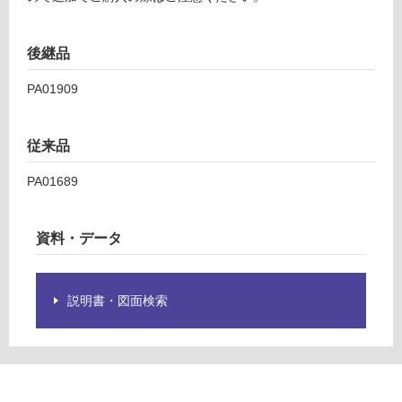
く
だ
さ
後継品
い
PA01909
対
応
し
従来品
て
い
PA01689
な
い
資料・データ
説明書・図面検索