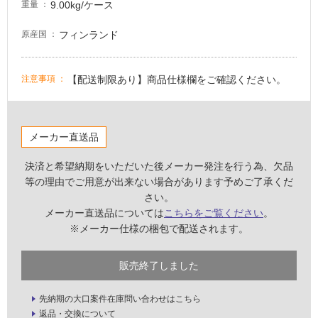
9.00kg/ケース
重量
適
し
フィンランド
原産国
て
い
る
【配送制限あり】商品仕様欄をご確認ください。
注意事項
が
注
意
が
メーカー直送品
必
決済と希望納期をいただいた後メーカー発注を行う為、欠品
要
等の理由でご用意が出来ない場合があります予めご了承くだ
適
さい。
し
メーカー直送品については
こちらをご覧ください
。
て
※メーカー仕様の梱包で配送されます。
い
な
販売終了しました
い
先納期の大口案件在庫問い合わせはこちら
屋
返品・交換について