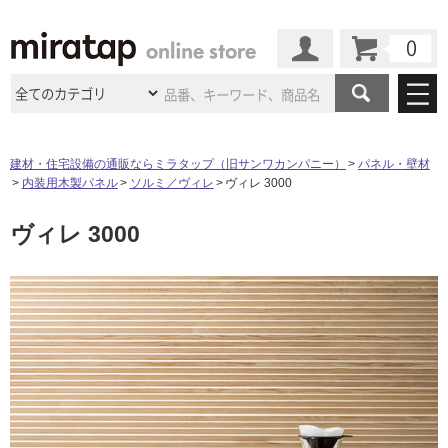
カート
マイページ
商品カテゴリ
建材・住宅設備の通販ならミラタップ（旧サンワカンパニー）
パネル・壁材
内装用木製パネル
ソルミ／ヴィレ
ヴィレ 3000
施工事例
洗面所・水回り
タイル
ヴィレ 3000
ショールーム
施工事例
法人案件納入事例
キッチン
浴室（風呂・
バスルー
ム）・
トイレ
ショールームの
ご案内
東京
ショールーム
ミラタップ
のあるくらし
お客様訪問
インタビュー
ドア（扉）・
建具・玄関
サポート
扉
エクステリア
（外構）
大阪
ショールーム
仙台
ショールーム
店舗・施設事例
その他サービス
ご利用ガイド
初めての方へ
ウッドデッキ
フローリング・
床材
名古屋
ショールーム
京都
ショールーム
ミラタップと
創る家
工事会社紹介
Coziコンシ
よくある質問
お問い合わせ
ASOLIE
ェルジュ
収納
インテリア・
家具
福岡
ショールーム
札幌スマート
ショールー