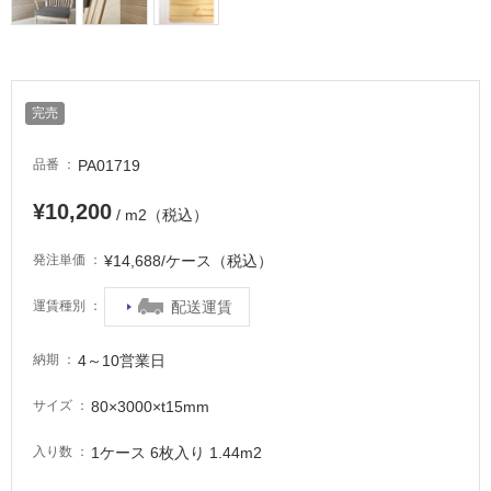
床・
屋
外
床・
完売
浴
室
PA01719
品番
床・
駐
¥10,200
/ m2（税込）
車
¥14,688/ケース（税込）
発注単価
場
非
配送運賃
運賃種別
常
に
4～10営業日
納期
適
し
80×3000×t15mm
サイズ
て
い
1ケース 6枚入り 1.44m2
入り数
る