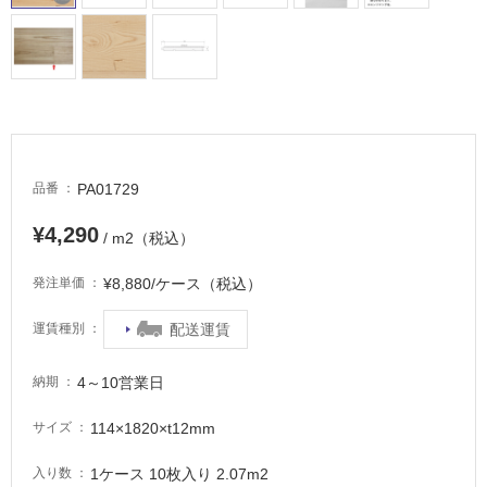
ル
屋
内
床・
屋
PA01729
品番
外
床・
¥4,290
/ m2（税込）
浴
室
¥8,880/ケース（税込）
発注単価
床・
配送運賃
運賃種別
駐
車
4～10営業日
納期
場
非
114×1820×t12mm
サイズ
常
1ケース 10枚入り 2.07m2
入り数
に