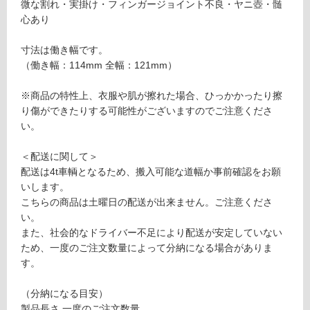
し
微な割れ・実掛け・フィンガージョイント不良・ヤニ壺・髄
仕
て
心あり
上
い
げ
る
寸法は働き幅です。
無
が
（働き幅：114mm 全幅：121mm）
塗
制
装
限
※商品の特性上、衣服や肌が擦れた場合、ひっかかったり擦
1
あ
り傷ができたりする可能性がございますのでご注意くださ
1
り
い。
4
の
為
＜配送に関して＞
運賃表
注
配送は4t車輌となるため、搬入可能な道幅か事前確認をお願
F
意
いします。
が
こちらの商品は土曜日の配送が出来ません。ご注意くださ
必
い。
運
要
また、社会的なドライバー不足により配送が安定していない
賃
※
ため、一度のご注文数量によって分納になる場合がありま
合
商
す。
計
品
:
仕
（分納になる目安）
¥1,
様
製品長さ 一度のご注文数量