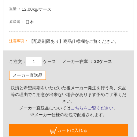
適
12.00kg/ケース
重量
し
て
日本
原産国
い
る
適
【配送制限あり】商品仕様欄をご覧ください。
注意事項
し
て
い
ご注文：
ケース
メーカー在庫
32ケース
る
が
メーカー直送品
注
意
決済と希望納期をいただいた後メーカー発注を行う為、欠品
が
等の理由でご用意が出来ない場合があります予めご了承くだ
必
さい。
要
メーカー直送品については
こちらをご覧ください
。
※メーカー仕様の梱包で配送されます。
適
し
カートに入れる
て