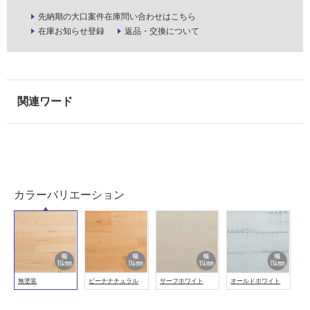
い
な
先納期の大口案件在庫問い合わせはこちら
い
在庫お知らせ登録
返品・交換について
屋
内
壁・
屋
外
壁・
浴
室
カラーバリエーション
壁
使
用
可
能
無塗装
ビーチナチュラル
サーフホワイト
オールドホワイト
使