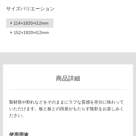
用
サイズバリエーション
可
能
114×1820×t12mm
(寒
冷
152×1820×t12mm
地
以
外)
使
用
不
商品詳細
可
製材痕や割れなどをそのままにラフな質感を存分に味わって
フ
いただけます。板と板との段差がもたらす陰影をお楽しみく
ださい。
ロ
使用用途