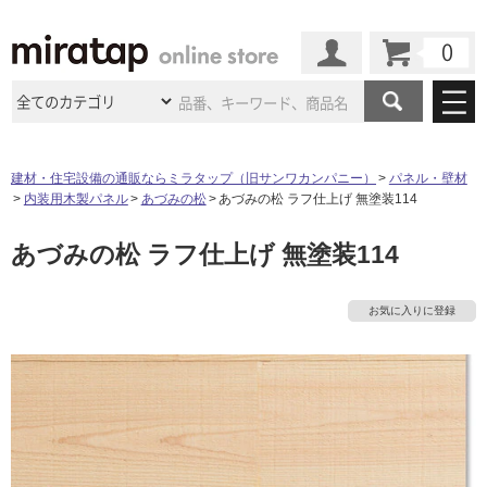
カート
マイページ
商品カテゴリ
建材・住宅設備の通販ならミラタップ（旧サンワカンパニー）
パネル・壁材
内装用木製パネル
あづみの松
あづみの松 ラフ仕上げ 無塗装114
施工事例
洗面所・水回り
タイル
あづみの松 ラフ仕上げ 無塗装114
ショールーム
施工事例
法人案件納入事例
キッチン
浴室（風呂・
バスルー
ム）・
トイレ
ショールームの
ご案内
東京
ショールーム
お気に入りに登録
ミラタップ
のあるくらし
お客様訪問
インタビュー
ドア（扉）・
建具・玄関
サポート
扉
エクステリア
（外構）
大阪
ショールーム
仙台
ショールーム
店舗・施設事例
その他サービス
ご利用ガイド
初めての方へ
ウッドデッキ
フローリング・
床材
名古屋
ショールーム
京都
ショールーム
ミラタップと
創る家
工事会社紹介
Coziコンシ
よくある質問
お問い合わせ
ASOLIE
ェルジュ
収納
インテリア・
家具
福岡
ショールーム
札幌スマート
ショールー