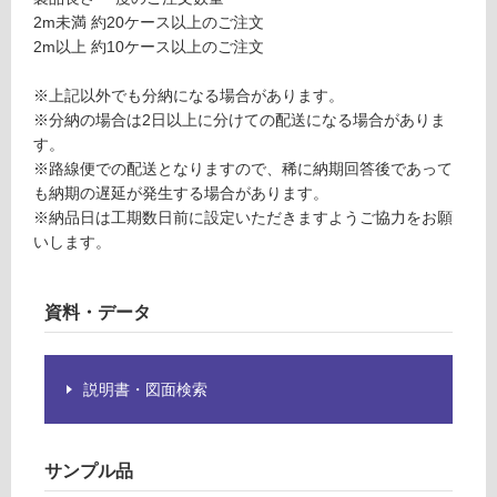
14
欄
2m未満 約20ケース以上のご注文
0/
を
2m以上 約10ケース以上のご注文
ケ
ご
ー
確
※上記以外でも分納になる場合があります。
ス
認
※分納の場合は2日以上に分けての配送になる場合がありま
く
す。
だ
※路線便での配送となりますので、稀に納期回答後であって
さ
も納期の遅延が発生する場合があります。
い
※納品日は工期数日前に設定いただきますようご協力をお願
いします。
対
応
し
資料・データ
て
い
な
説明書・図面検索
い
サンプル品