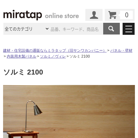
カート
マイページ
商品カテゴリ
建材・住宅設備の通販ならミラタップ（旧サンワカンパニー）
パネル・壁材
内装用木製パネル
ソルミ／ヴィレ
ソルミ 2100
施工事例
洗面所・水回り
タイル
ソルミ 2100
ショールーム
施工事例
法人案件納入事例
キッチン
浴室（風呂・
バスルー
ム）・
トイレ
ショールームの
ご案内
東京
ショールーム
ミラタップ
のあるくらし
お客様訪問
インタビュー
ドア（扉）・
建具・玄関
サポート
扉
エクステリア
（外構）
大阪
ショールーム
仙台
ショールーム
店舗・施設事例
その他サービス
ご利用ガイド
初めての方へ
ウッドデッキ
フローリング・
床材
名古屋
ショールーム
京都
ショールーム
ミラタップと
創る家
工事会社紹介
Coziコンシ
よくある質問
お問い合わせ
ASOLIE
ェルジュ
収納
インテリア・
家具
福岡
ショールーム
札幌スマート
ショールー