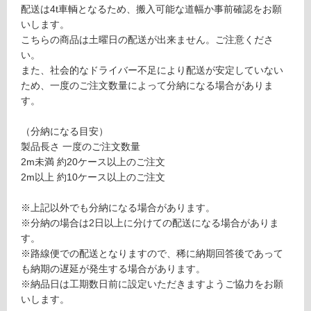
配送は4t車輌となるため、搬入可能な道幅か事前確認をお願
賃
注
いします。
合
意
こちらの商品は土曜日の配送が出来ません。ご注意くださ
計
が
い。
:
必
また、社会的なドライバー不足により配送が安定していない
¥8
要
ため、一度のご注文数量によって分納になる場合がありま
9
※
す。
0/
商
ケ
品
（分納になる目安）
ー
仕
製品長さ 一度のご注文数量
ス
様
2m未満 約20ケース以上のご注文
欄
2m以上 約10ケース以上のご注文
を
ご
※上記以外でも分納になる場合があります。
確
※分納の場合は2日以上に分けての配送になる場合がありま
認
す。
く
※路線便での配送となりますので、稀に納期回答後であって
だ
も納期の遅延が発生する場合があります。
さ
※納品日は工期数日前に設定いただきますようご協力をお願
い
いします。