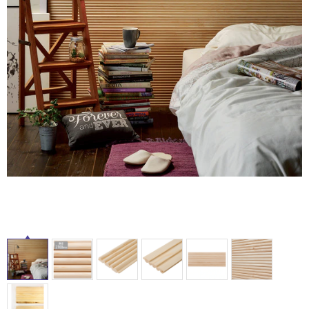
ム
修理お問い合わせ
クレーム公開
自分らしい家づくり
最高のリノベ会社が
みつ
照明
ペット用品
横浜スマート
ショールー
SUVACO
かる
リノベりす
ム
ウェルビーみのお
HDC
説明書・図面検索
水まわり
3年保証
BOX
内装用建材
パネル・壁材
お役立ち情報
住まいの
スタイリング
ロートアイアン
天然石・石材
タ
アイデア
ミラタップ
チャンネル
メンテナンス・
施工材
新商品
イ
オンライン相談
ル
屋
内
床・
屋
外
床・