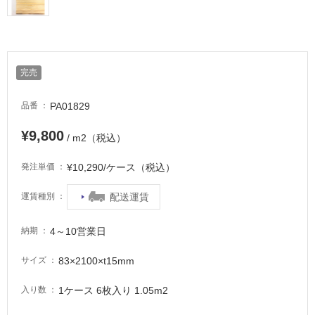
浴
室
床・
駐
完売
車
場
PA01829
品番
非
常
¥9,800
/ m2（税込）
に
適
¥10,290/ケース（税込）
発注単価
し
て
配送運賃
運賃種別
い
る
4～10営業日
納期
適
83×2100×t15mm
サイズ
し
て
1ケース 6枚入り 1.05m2
入り数
い
る