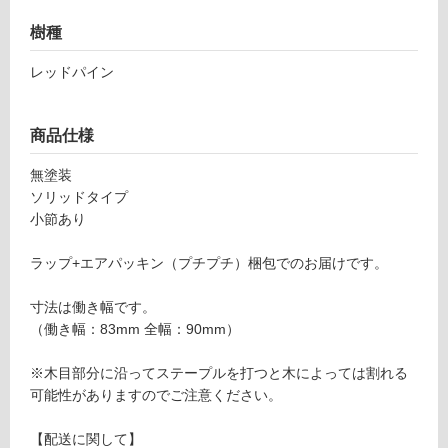
音・床暖
樹種
P
対
A
応
レッドパイン
0
し
1
て
8
い
商品仕様
2
る
9
無塗装
対
ソ
ソリッドタイプ
応
ル
小節あり
し
ミ
て
2
ラップ+エアパッキン（プチプチ）梱包でのお届けです。
い
1
る
0
寸法は働き幅です。
が
0
（働き幅：83mm 全幅：90mm）
制
限
運賃表
※木目部分に沿ってステープルを打つと木によっては割れる
あ
G
可能性がありますのでご注意ください。
り
の
【配送に関して】
運
為