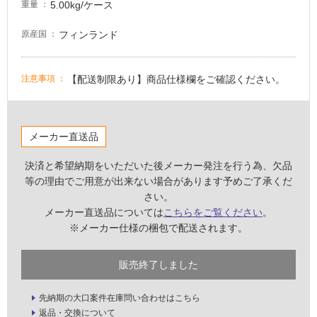
5.00kg/ケース
重量
が
注
フィンランド
原産国
意
が
必
【配送制限あり】商品仕様欄をご確認ください。
注意事項
要
適
し
メーカー直送品
て
い
決済と希望納期をいただいた後メーカー発注を行う為、欠品
な
等の理由でご用意が出来ない場合があります予めご了承くだ
い
さい。
メーカー直送品については
こちらをご覧ください
。
屋
※メーカー仕様の梱包で配送されます。
内
壁・
販売終了しました
屋
先納期の大口案件在庫問い合わせはこちら
外
返品・交換について