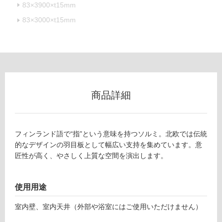
83×3900×t15mm
不
可
83×3000×t15mm
フ
ロ
商品詳細
ー
フィンランド語で“指”という意味を持つソルミ。北欧では伝統
リ
的なデザインの羽目板として幅広い支持を集めています。意
匠性が高く、やさしく上質な空間を演出します。
ン
グ
使用用途
室内壁、室内天井（外部や浴室にはご使用いただけません）
土足・遮