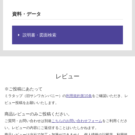
対
応
し
資料・データ
て
い
な
説明書・図面検索
い
レビュー
※ご投稿にあたって
ミラタップ（旧サンワカンパニー）の
利用規約第10条
をご確認いただき、レ
ビュー投稿をお願いいたします。
商品レビューのみご投稿ください。
ご質問・お問い合わせは別途
こちらのお問い合わせフォーム
をご利用くださ
い。レビューの内容にご返信することはいたしかねます。
商品レビューは当社で加工・加筆ができません。個人情報の記載等、利用規