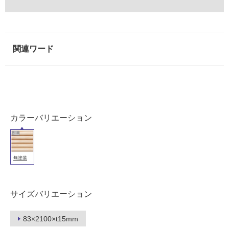
壁・
浴
室
壁
使
用
可
能
使
カラーバリエーション
用
可
能
(寒
無塗装
冷
地
以
サイズバリエーション
外)
使
83×2100×t15mm
用