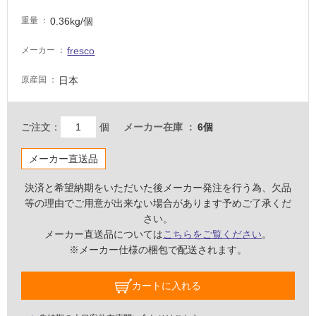
い
0.36kg/個
重量
な
い
fresco
メーカー
日本
原産国
屋
内
壁・
ご注文：
個
メーカー在庫
6個
屋
外
メーカー直送品
壁・
決済と希望納期をいただいた後メーカー発注を行う為、欠品
浴
等の理由でご用意が出来ない場合があります予めご了承くだ
室
さい。
壁
メーカー直送品については
こちらをご覧ください
。
※メーカー仕様の梱包で配送されます。
使
用
カートに入れる
可
能