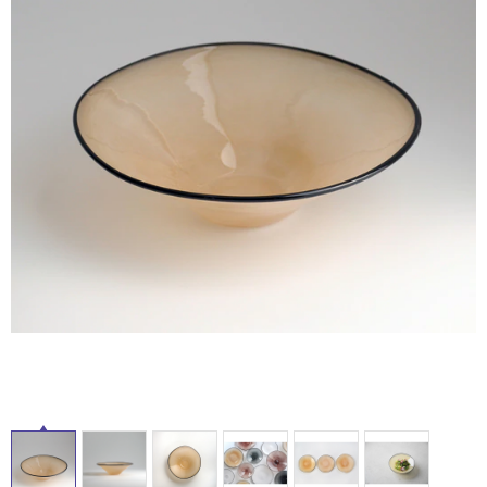
ム
修理お問い合わせ
クレーム公開
自分らしい家づくり
最高のリノベ会社が
みつ
照明
ペット用品
ル
横浜スマート
ショールー
SUVACO
かる
リノベりす
ム
ウェルビーみのお
HDC
説明書・図面検索
水まわり
3年保証
BOX
内装用建材
パネル・壁材
屋
内
お役立ち情報
住まいの
スタイリング
ロートアイアン
天然石・石材
アイデア
床・
屋
ミラタップ
チャンネル
メンテナンス・
施工材
新商品
オンライン相談
外
床・
浴
室
床・
駐
車
場
非
常