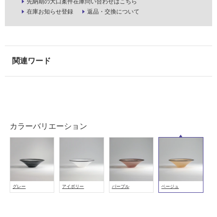
先納期の大口案件在庫問い合わせはこちら
使
在庫お知らせ登録
返品・交換について
用
可
能
(寒
冷
地
以
外)
使
用
カラーバリエーション
不
可
フ
グレー
アイボリー
パープル
ベージュ
ロ