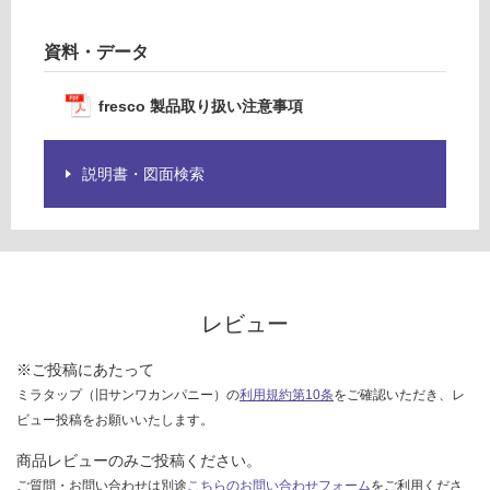
様
:
欄
¥1,
資料・データ
を
27
ご
0/
fresco 製品取り扱い注意事項
確
個
認
く
説明書・図面検索
だ
さ
い
対
応
し
レビュー
て
い
※ご投稿にあたって
な
ミラタップ（旧サンワカンパニー）の
利用規約第10条
をご確認いただき、レ
い
ビュー投稿をお願いいたします。
商品レビューのみご投稿ください。
ご質問・お問い合わせは別途
こちらのお問い合わせフォーム
をご利用くださ