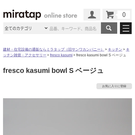
カート
マイページ
商品カテゴリ
建材・住宅設備の通販ならミラタップ（旧サンワカンパニー）
キッチン
キ
ッチン雑貨・アクセサリー
fresco kasumi
fresco kasumi bowl S ベージュ
施工事例
洗面所・水回り
タイル
fresco kasumi bowl S ベージュ
ショールーム
施工事例
法人案件納入事例
キッチン
浴室（風呂・
バスルー
ム）・
トイレ
ショールームの
ご案内
東京
ショールーム
お気に入りに登録
ミラタップ
のあるくらし
お客様訪問
インタビュー
ドア（扉）・
建具・玄関
サポート
扉
エクステリア
（外構）
大阪
ショールーム
仙台
ショールーム
店舗・施設事例
その他サービス
ご利用ガイド
初めての方へ
ウッドデッキ
フローリング・
床材
名古屋
ショールーム
京都
ショールーム
タ
ミラタップと
創る家
工事会社紹介
Coziコンシ
よくある質問
お問い合わせ
ASOLIE
ェルジュ
収納
インテリア・
家具
イ
福岡
ショールーム
札幌スマート
ショールー