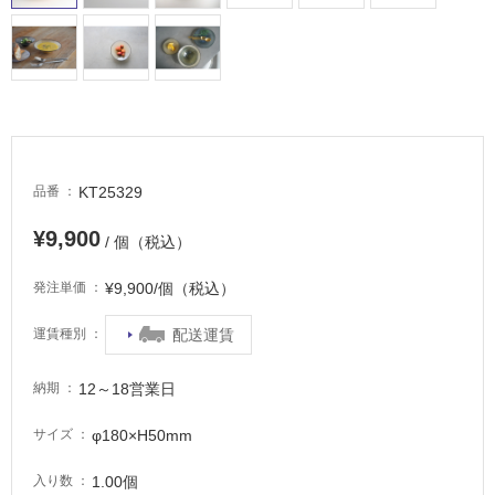
に
適
し
て
い
る
適
し
KT25329
品番
て
¥9,900
い
/ 個（税込）
る
¥9,900/個（税込）
が
発注単価
注
配送運賃
運賃種別
意
が
必
12～18営業日
納期
要
φ180×H50mm
サイズ
適
し
1.00個
入り数
て