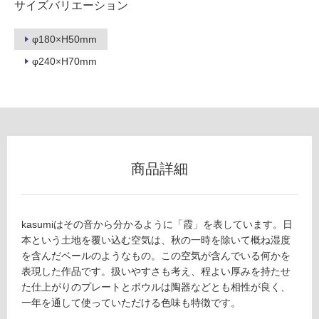
サイズバリエーション
ー
φ180×H50mm
リ
φ240×H70mm
ン
グ
K
T
土足・遮
2
商品詳細
5
音・床暖
3
対
2
応
9
kasumiはその音から分かるように「霞」を表しています。日
し
fr
本という土地を覆い込む空気は、秋の一時を除いて概ね湿度
て
e
を含んだベールのようなもの。この空気が含んでいる何かを
い
sc
表現した作品です。扱いやすさも考え、程よい厚みを持たせ
る
o
た仕上がりのプレートとボウルは陶器などとも相性が良く、
k
一年を通して使っていただける色味も特徴です。
対
a