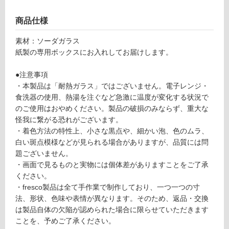
応
s
し
商品仕様
u
て
m
い
素材：ソーダガラス
i
る
紙製の専用ボックスにお入れしてお届けします。
b
が
o
制
●注意事項
wl
限
・本製品は「耐熱ガラス」ではございません。電子レンジ・
S
あ
食洗器の使用、熱湯を注ぐなど急激に温度が変化する状況で
ベ
り
のご使用はおやめください。製品の破損のみならず、重大な
ー
の
怪我に繋がる恐れがございます。
ジ
為
・着色方法の特性上、小さな黒点や、細かい泡、色のムラ、
ュ
注
白い斑点模様などが見られる場合がありますが、品質には問
意
題ございません。
運賃表
が
・画面で見るものと実物には個体差がありますことをご了承
O
必
ください。
要
・fresco製品は全て手作業で制作しており、一つ一つの寸
※
運
法、形状、色味や表情が異なります。そのため、返品・交換
商
賃
は製品自体の欠陥が認められた場合に限らせていただきます
品
合
ことを、予めご了承ください。
仕
計