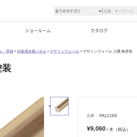
ショールーム
カタログ
ル・壁材
内装用木製パネル
デザインウォール
デザインウォール 入隅 無塗装
塗装
PA12169
品番
¥9,060
/ 本（税込）