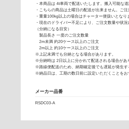
い
・本商品は 4t車両で配送いたします。搬入可能な
可
・こちらの商品は土曜日の配送が出来ません。ご注
対
・重量100kg以上の場合はチャーター便扱いとなりま
応
・現在のドライバー不足により、ご注文数量や状況
し
（分納になる目安）
て
製品長さ 一度のご注文数量
い
P
2m未満 約20ケース以上のご注文
な
A
2m以上 約10ケース以上のご注文
い
1
※上記未満でも分納となる場合があります。
2
※分納時は 2日以上に分かれて配送される場合があ
1
※路線便配送のため、納期確定後でも遅延が発生す
6
※納品日は、工期の数日前に設定いただくことをお
9
デ
ザ
メーカー品番
イ
ン
RSDC03-A
ウ
ォ
ー
ル