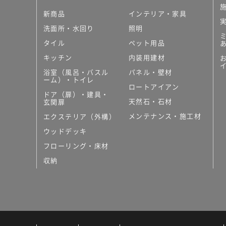
新商品
インテリア・家具
洗面所・水回り
照明
タイル
ペット用品
キッチン
内装用建材
浴室（風呂・バスル
パネル・壁材
ーム）・トイレ
ロートアイアン
ドア（扉）・建具・
天然石・石材
玄関扉
メンテナンス・施工材
エクステリア（外構）
ウッドデッキ
フローリング・床材
収納