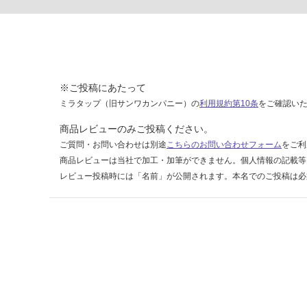
入
隅
無
塗
装
※ご投稿にあたって
運賃表
ミラタップ（旧サンワカンパニー）の
利用規約第10条
をご確認い
D
商品レビューのみご投稿ください。
ご質問・お問い合わせは別途
こちらのお問い合わせフォーム
をご利
運
商品レビューは当社で加工・加筆ができません。個人情報の記載等
賃
レビュー投稿時には「名前」が公開されます。本名でのご投稿は必
合
計
:
¥2,
58
0/
本