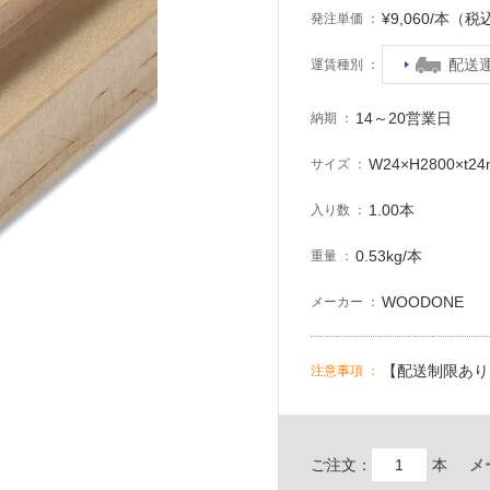
¥9,060/本（税
発注単価
配送
運賃種別
14～20営業日
納期
W24×H2800×t2
サイズ
1.00本
入り数
0.53kg/本
重量
WOODONE
メーカー
【配送制限あり
注意事項
ご注文：
本
メ