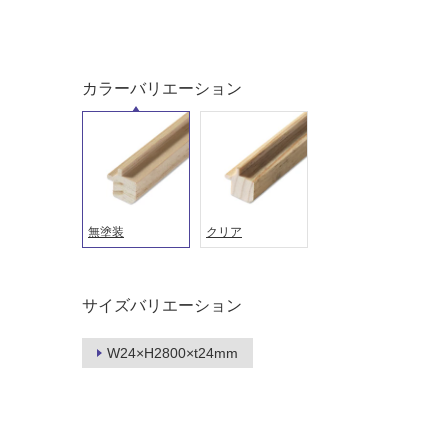
土足・遮
浴室床・
音・床暖
駐車場
対
非
カラーバリエーション
応
常
し
に
て
適
い
し
る
て
い
対
無塗装
クリア
る
応
し
適
て
し
サイズバリエーション
い
て
る
い
が
W24×H2800×t24mm
る
制
が
限
注
あ
意
り
が