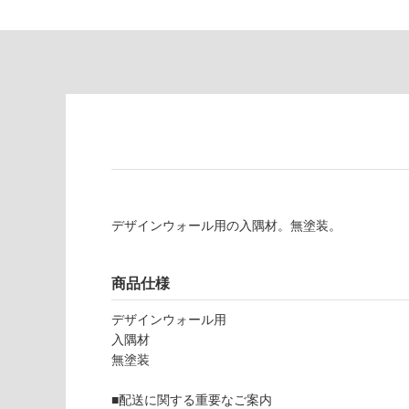
の
必
為
要
注
適
意
し
が
て
必
い
要
な
※
い
商
屋内壁・屋外
品
壁・浴室壁
仕
デザインウォール用の入隅材。無塗装。
様
使用可
欄
能
を
商品仕様
ご
使用可
確
デザインウォール用
能
認
入隅材
(寒冷地
く
無塗装
以外)
だ
さ
■配送に関する重要なご案内
使用不