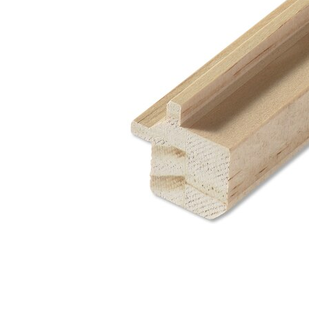
タイル
フローリ
ング
屋内床・
屋外床・