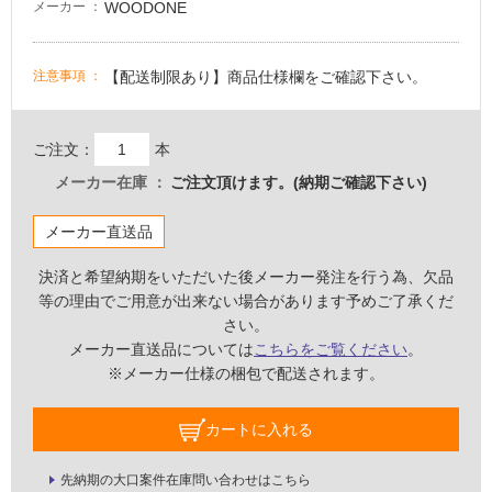
WOODONE
メーカー
て
い
な
【配送制限あり】商品仕様欄をご確認下さい。
注意事項
い
ご注文：
本
屋
内
メーカー在庫
ご注文頂けます。(納期ご確認下さい)
壁・
メーカー直送品
屋
外
決済と希望納期をいただいた後メーカー発注を行う為、欠品
壁・
等の理由でご用意が出来ない場合があります予めご了承くだ
浴
さい。
メーカー直送品については
こちらをご覧ください
。
室
※メーカー仕様の梱包で配送されます。
壁
使
カートに入れる
用
可
先納期の大口案件在庫問い合わせはこちら
能