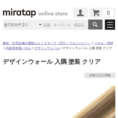
カート
マイページ
商品カテゴリ
建材・住宅設備の通販ならミラタップ（旧サンワカンパニー）
パネル・壁材
内装用木製パネル
デザインウォール
デザインウォール 入隅 塗装 クリア
施工事例
洗面所・水回り
タイル
デザインウォール 入隅 塗装 クリア
ショールーム
施工事例
法人案件納入事例
キッチン
浴室（風呂・
バスルー
ム）・
トイレ
ショールームの
ご案内
東京
ショールーム
お気に入りに登録
ミラタップ
のあるくらし
お客様訪問
インタビュー
ドア（扉）・
建具・玄関
サポート
扉
エクステリア
（外構）
大阪
ショールーム
仙台
ショールーム
店舗・施設事例
その他サービス
ご利用ガイド
初めての方へ
ウッドデッキ
フローリング・
床材
名古屋
ショールーム
京都
ショールーム
ミラタップと
創る家
工事会社紹介
Coziコンシ
タ
よくある質問
お問い合わせ
ASOLIE
ェルジュ
収納
インテリア・
家具
福岡
ショールーム
札幌スマート
ショールー