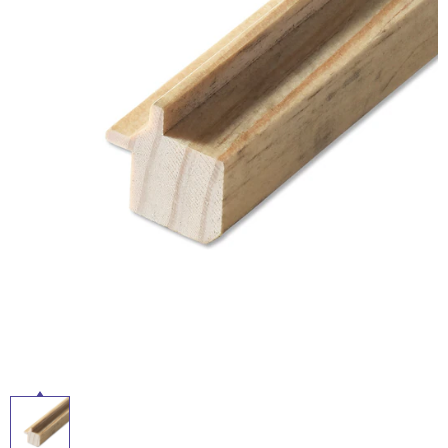
イ
ム
修理お問い合わせ
クレーム公開
自分らしい家づくり
最高のリノベ会社が
みつ
照明
ペット用品
横浜スマート
ショールー
SUVACO
かる
リノベりす
ル
ム
ウェルビーみのお
HDC
説明書・図面検索
水まわり
3年保証
BOX
内装用建材
パネル・壁材
屋
お役立ち情報
住まいの
スタイリング
ロートアイアン
天然石・石材
内
アイデア
床・
ミラタップ
チャンネル
メンテナンス・
施工材
新商品
屋
オンライン相談
外
床・
浴
室
床・
駐
車
場
非