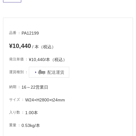
常
に
適
し
て
PA12199
品番
い
る
¥10,440
/ 本（税込）
適
し
¥10,440/本（税込）
発注単価
て
い
配送運賃
運賃種別
る
が
16～22営業日
納期
注
意
W24×H2800×t24mm
サイズ
が
必
1.00本
入り数
要
0.53kg/本
重量
適
し