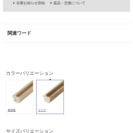
在庫お知らせ登録
返品・交換について
使
用
可
能
(寒
冷
地
以
外)
使
カラーバリエーション
用
不
可
無塗装
クリア
フ
ロ
サイズバリエーション