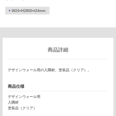
W24×H2800×t24mm
ー
リ
ン
グ
商品詳細
P
土足・遮
A
音・床暖
デザインウォール用の入隅材。塗装品（クリア）。
1
2
対
1
応
商品仕様
9
し
9
て
デザインウォール用
デ
い
入隅材
ザ
る
塗装品（クリア）
イ
対