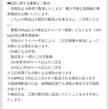
ン
■配送に関する重要なご案内
応
ウ
・本商品は 4t車両で配送いたします。搬入可能な道路幅の事
し
ォ
前確認をお願いいたします。
て
ー
・こちらの商品は土曜日の配送が出来ません。ご注意くださ
い
ル
い。
る
入
・重量100kg以上の場合はチャーター便扱いとなります（100
が
隅
kg以内は通常路線便）
制
塗
・現在のドライバー不足により、ご注文数量や状況によって
限
装
分納となる場合があります。
あ
ク
（分納になる目安）
り
リ
製品長さ 一度のご注文数量
の
ア
2m未満 約20ケース以上のご注文
為
2m以上 約10ケース以上のご注文
注
運賃表
※上記未満でも分納となる場合があります。
意
D
※分納時は 2日以上に分かれて配送される場合があります。
が
※路線便配送のため、納期確定後でも遅延が発生する可能性
必
があります。
運
要
※納品日は、工期の数日前に設定いただくことをおすすめい
賃
※
たします。
合
商
計
品