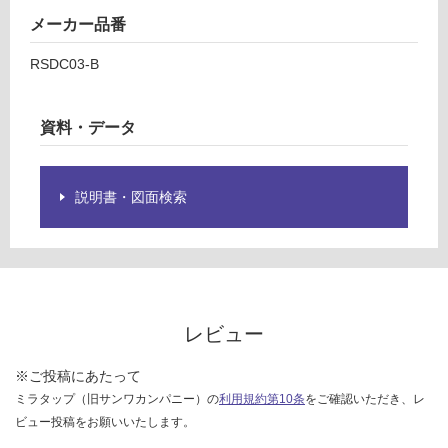
:
仕
メーカー品番
¥2,
様
58
欄
RSDC03-B
0/
を
本
ご
確
資料・データ
認
く
だ
説明書・図面検索
さ
い
対
応
し
レビュー
て
い
な
※ご投稿にあたって
い
ミラタップ（旧サンワカンパニー）の
利用規約第10条
をご確認いただき、レ
ビュー投稿をお願いいたします。