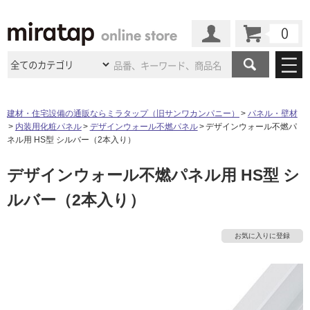
カート
マイページ
商品カテゴリ
建材・住宅設備の通販ならミラタップ（旧サンワカンパニー）
パネル・壁材
内装用化粧パネル
デザインウォール不燃パネル
デザインウォール不燃パ
施工事例
洗面所・水回り
タイル
ネル用 HS型 シルバー（2本入り）
ショールーム
施工事例
法人案件納入事例
デザインウォール不燃パネル用 HS型 シ
キッチン
浴室（風呂・
バスルー
ム）・
トイレ
ショールームの
ご案内
東京
ショールーム
ルバー（2本入り）
ミラタップ
のあるくらし
お客様訪問
インタビュー
ドア（扉）・
建具・玄関
サポート
扉
エクステリア
（外構）
大阪
ショールーム
仙台
ショールーム
店舗・施設事例
お気に入りに登録
その他サービス
ご利用ガイド
初めての方へ
ウッドデッキ
フローリング・
床材
名古屋
ショールーム
京都
ショールーム
ミラタップと
創る家
工事会社紹介
Coziコンシ
よくある質問
お問い合わせ
タ
ASOLIE
ェルジュ
収納
インテリア・
家具
福岡
ショールーム
札幌スマート
ショールー