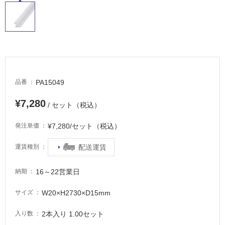
常
に
適
し
て
い
る
PA15049
品番
適
¥7,280
し
/ セット（税込）
て
¥7,280/セット（税込）
い
発注単価
る
配送運賃
運賃種別
が
注
意
16～22営業日
納期
が
必
W20×H2730×D15mm
サイズ
要
2本入り 1.00セット
入り数
適