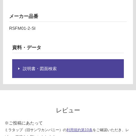
品
¥2,
仕
58
様
メーカー品番
0/
欄
セ
RSFM01-2-SI
を
ッ
ご
ト
確
資料・データ
認
く
だ
さ
説明書・図面検索
い
対
応
し
て
レビュー
い
な
※ご投稿にあたって
い
ミラタップ（旧サンワカンパニー）の
利用規約第10条
をご確認いただき、レ