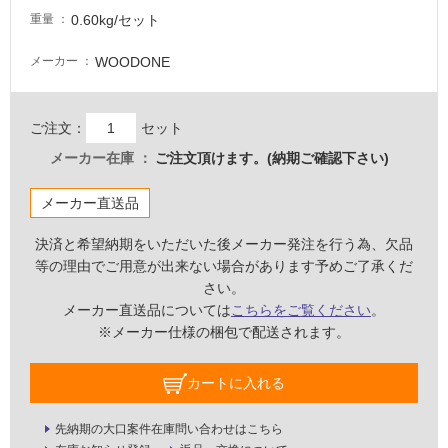
し
0.60kg/セット
重量
て
い
WOODONE
メーカー
な
い
ご注文：
セット
屋
メーカー在庫
ご注文頂けます。(納期ご確認下さい)
内
メーカー直送品
壁・
屋
決済と希望納期をいただいた後メーカー発注を行う為、欠品
外
等の理由でご用意が出来ない場合があります予めご了承くだ
壁・
さい。
浴
メーカー直送品については
こちらをご覧ください
。
※メーカー仕様の梱包で配送されます。
室
壁
カートに入れる
使
用
先納期の大口案件在庫問い合わせはこちら
可