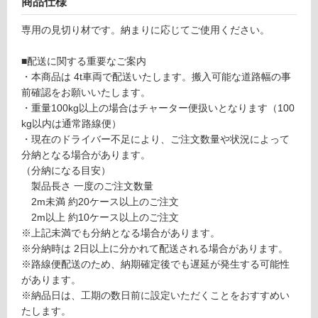
商品仕様
ール
対
不燃
応
専用の見切り材です。納まりに応じてご使用ください。
パネ
し
ル用
て
■配送に関する重要なご案内
HS
い
・本商品は 4t車両で配送いたします。搬入可能な道路幅の事
型
る
前確認をお願いいたします。
シル
が
・重量100kg以上の場合はチャーター便扱いとなります（100
バー
制
kg以内は通常路線便）
（2
限
・現在のドライバー不足により、ご注文数量や状況によって
本入
あ
分納となる場合があります。
り）
り
（分納になる目安）
の
製品長さ 一度のご注文数量
運賃表
為
2m未満 約20ケース以上のご注文
D
注
2m以上 約10ケース以上のご注文
意
※上記未満でも分納となる場合があります。
が
運
※分納時は 2日以上に分かれて配送される場合があります。
必
賃
※路線便配送のため、納期確定後でも遅延が発生する可能性
要
合
があります。
※
計
※納品日は、工期の数日前に設定いただくことをおすすめい
商
:
たします。