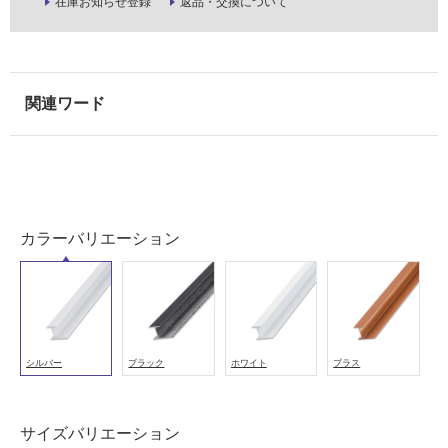
在庫お知らせ登録
返品・交換について
能
使
用
可
能
(寒
冷
地
以
外)
カラーバリエーション
使
用
不
可
シルバー
ブラック
ホワイト
ブラス
フ
サイズバリエーション