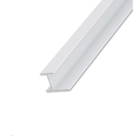
ム
修理お問い合わせ
クレーム公開
イ
自分らしい家づくり
最高のリノベ会社が
みつ
照明
ペット用品
横浜スマート
ショールー
SUVACO
かる
リノベりす
ム
ウェルビーみのお
HDC
説明書・図面検索
水まわり
3年保証
ル
BOX
内装用建材
パネル・壁材
お役立ち情報
住まいの
スタイリング
屋
ロートアイアン
天然石・石材
アイデア
内
ミラタップ
チャンネル
床・
メンテナンス・
施工材
新商品
オンライン相談
屋
外
床・
浴
室
床・
駐
車
場
非