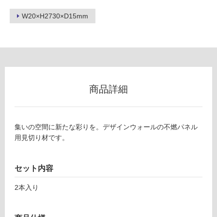
ロ
W20×H2730×D15mm
ー
リ
ン
商品詳細
グ
P
土足・遮
A
集いの空間に新たな彩りを。デザインウォールの不燃パネル
1
音・床暖
用見切り材です。
5
対
0
応
セット内容
4
し
9
て
2本入り
デザ
い
イン
る
ウォ