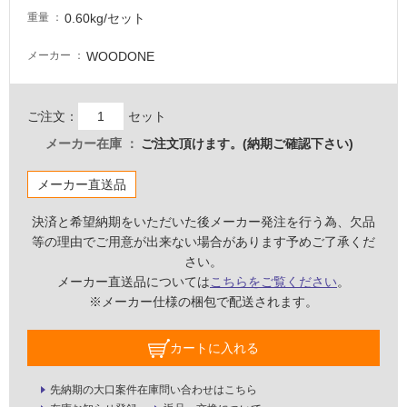
し
0.60kg/セット
重量
て
い
WOODONE
メーカー
な
い
ご注文：
セット
屋
メーカー在庫
ご注文頂けます。(納期ご確認下さい)
内
メーカー直送品
壁・
屋
決済と希望納期をいただいた後メーカー発注を行う為、欠品
外
等の理由でご用意が出来ない場合があります予めご了承くだ
壁・
さい。
浴
メーカー直送品については
こちらをご覧ください
。
※メーカー仕様の梱包で配送されます。
室
壁
カートに入れる
使
用
先納期の大口案件在庫問い合わせはこちら
可