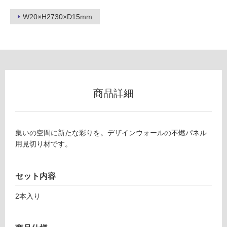
ロ
W20×H2730×D15mm
ー
リ
ン
商品詳細
グ
P
土足・遮
A
集いの空間に新たな彩りを。デザインウォールの不燃パネル
1
音・床暖
用見切り材です。
5
対
0
応
セット内容
6
し
9
て
2本入り
デザ
い
イン
る
ウォ