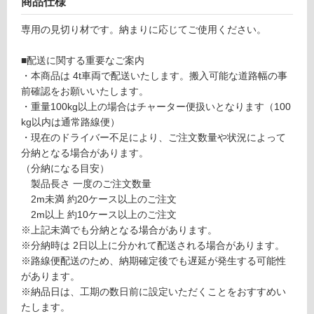
商品仕様
ール
対
不燃
応
専用の見切り材です。納まりに応じてご使用ください。
パネ
し
ル用
て
■配送に関する重要なご案内
HS
い
・本商品は 4t車両で配送いたします。搬入可能な道路幅の事
型
る
前確認をお願いいたします。
ホワ
が
・重量100kg以上の場合はチャーター便扱いとなります（100
イト
制
kg以内は通常路線便）
（2
限
・現在のドライバー不足により、ご注文数量や状況によって
本入
あ
分納となる場合があります。
り）
り
（分納になる目安）
の
製品長さ 一度のご注文数量
運賃表
為
2m未満 約20ケース以上のご注文
D
注
2m以上 約10ケース以上のご注文
意
※上記未満でも分納となる場合があります。
が
運
※分納時は 2日以上に分かれて配送される場合があります。
必
賃
※路線便配送のため、納期確定後でも遅延が発生する可能性
要
合
があります。
※
計
※納品日は、工期の数日前に設定いただくことをおすすめい
商
:
たします。