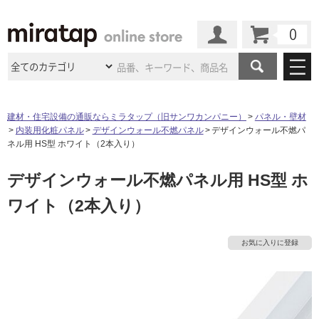
カート
マイページ
商品カテゴリ
建材・住宅設備の通販ならミラタップ（旧サンワカンパニー）
パネル・壁材
内装用化粧パネル
デザインウォール不燃パネル
デザインウォール不燃パ
施工事例
洗面所・水回り
タイル
ネル用 HS型 ホワイト（2本入り）
ショールーム
施工事例
法人案件納入事例
デザインウォール不燃パネル用 HS型 ホ
キッチン
浴室（風呂・
バスルー
ム）・
トイレ
ショールームの
ご案内
東京
ショールーム
ワイト（2本入り）
ミラタップ
のあるくらし
お客様訪問
インタビュー
ドア（扉）・
建具・玄関
サポート
扉
エクステリア
（外構）
大阪
ショールーム
仙台
ショールーム
店舗・施設事例
お気に入りに登録
その他サービス
ご利用ガイド
初めての方へ
ウッドデッキ
フローリング・
床材
名古屋
ショールーム
京都
ショールーム
ミラタップと
創る家
工事会社紹介
Coziコンシ
よくある質問
お問い合わせ
タ
ASOLIE
ェルジュ
収納
インテリア・
家具
福岡
ショールーム
札幌スマート
ショールー