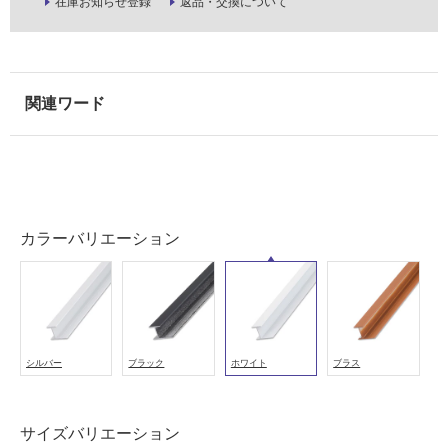
在庫お知らせ登録
返品・交換について
能
使
用
可
能
(寒
冷
地
以
外)
カラーバリエーション
使
用
不
可
シルバー
ブラック
ホワイト
ブラス
フ
サイズバリエーション