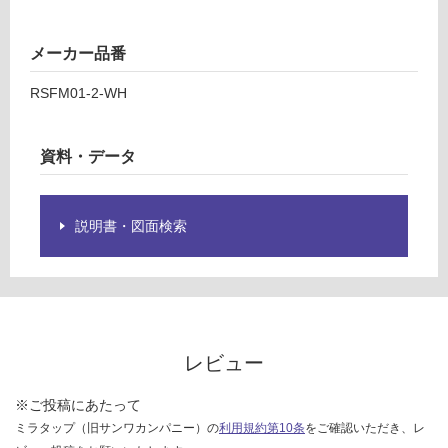
品
¥2,
仕
58
様
メーカー品番
0/
欄
セ
RSFM01-2-WH
を
ッ
ご
ト
確
資料・データ
認
く
だ
さ
説明書・図面検索
い
対
応
し
て
レビュー
い
な
※ご投稿にあたって
い
ミラタップ（旧サンワカンパニー）の
利用規約第10条
をご確認いただき、レ