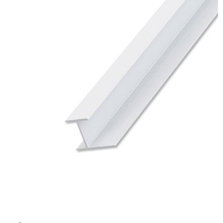
ム
修理お問い合わせ
クレーム公開
イ
自分らしい家づくり
最高のリノベ会社が
みつ
照明
ペット用品
横浜スマート
ショールー
SUVACO
かる
リノベりす
ム
ウェルビーみのお
HDC
説明書・図面検索
水まわり
3年保証
ル
BOX
内装用建材
パネル・壁材
お役立ち情報
住まいの
スタイリング
屋
ロートアイアン
天然石・石材
アイデア
内
ミラタップ
チャンネル
床・
メンテナンス・
施工材
新商品
オンライン相談
屋
外
床・
浴
室
床・
駐
車
場
非