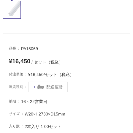
常
に
適
し
て
い
る
PA15069
品番
適
¥16,450
し
/ セット（税込）
て
¥16,450/セット（税込）
い
発注単価
る
配送運賃
運賃種別
が
注
意
16～22営業日
納期
が
必
W20×H2730×D15mm
サイズ
要
2本入り 1.00セット
入り数
適