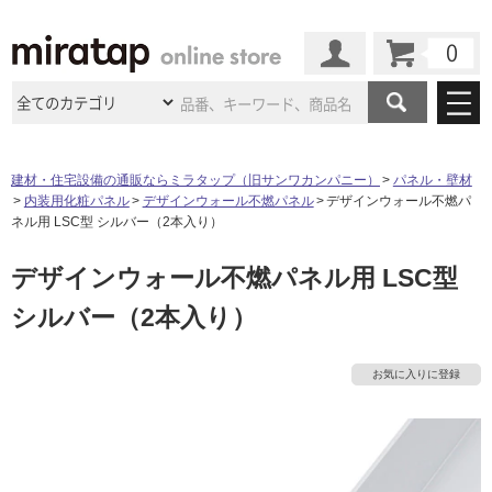
カート
マイページ
商品カテゴリ
建材・住宅設備の通販ならミラタップ（旧サンワカンパニー）
パネル・壁材
内装用化粧パネル
デザインウォール不燃パネル
デザインウォール不燃パ
施工事例
洗面所・水回り
タイル
ネル用 LSC型 シルバー（2本入り）
ショールーム
施工事例
法人案件納入事例
デザインウォール不燃パネル用 LSC型
キッチン
浴室（風呂・
バスルー
ム）・
トイレ
ショールームの
ご案内
東京
ショールーム
シルバー（2本入り）
ミラタップ
のあるくらし
お客様訪問
インタビュー
ドア（扉）・
建具・玄関
サポート
扉
エクステリア
（外構）
大阪
ショールーム
仙台
ショールーム
店舗・施設事例
お気に入りに登録
その他サービス
ご利用ガイド
初めての方へ
ウッドデッキ
フローリング・
床材
名古屋
ショールーム
京都
ショールーム
ミラタップと
創る家
工事会社紹介
Coziコンシ
よくある質問
お問い合わせ
タ
ASOLIE
ェルジュ
収納
インテリア・
家具
福岡
ショールーム
札幌スマート
ショールー