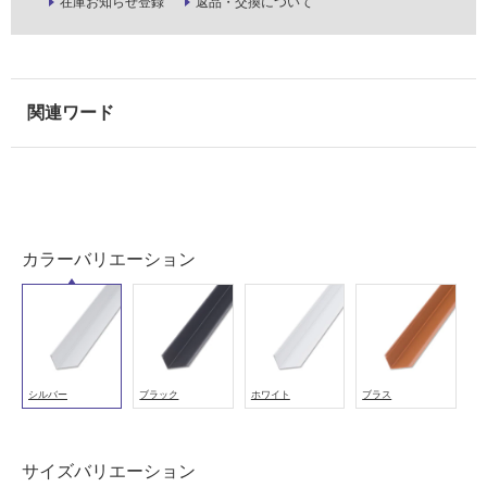
在庫お知らせ登録
返品・交換について
能
使
用
可
能
(寒
冷
地
以
外)
カラーバリエーション
使
用
不
可
シルバー
ブラック
ホワイト
ブラス
フ
サイズバリエーション