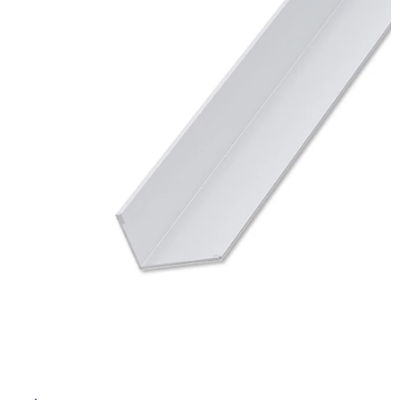
ム
修理お問い合わせ
クレーム公開
イ
自分らしい家づくり
最高のリノベ会社が
みつ
照明
ペット用品
横浜スマート
ショールー
SUVACO
かる
リノベりす
ム
ウェルビーみのお
HDC
説明書・図面検索
水まわり
3年保証
ル
BOX
内装用建材
パネル・壁材
お役立ち情報
住まいの
スタイリング
屋
ロートアイアン
天然石・石材
アイデア
内
ミラタップ
チャンネル
床・
メンテナンス・
施工材
新商品
オンライン相談
屋
外
床・
浴
室
床・
駐
車
場
非