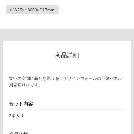
ロ
W25×H3000×D17mm
ー
リ
ン
商品詳細
グ
P
土足・遮
A
集いの空間に新たな彩りを。デザインウォールの不燃パネル
1
音・床暖
用見切り材です。
5
対
0
応
セット内容
8
し
9
て
2本入り
デザ
い
イン
る
ウォ