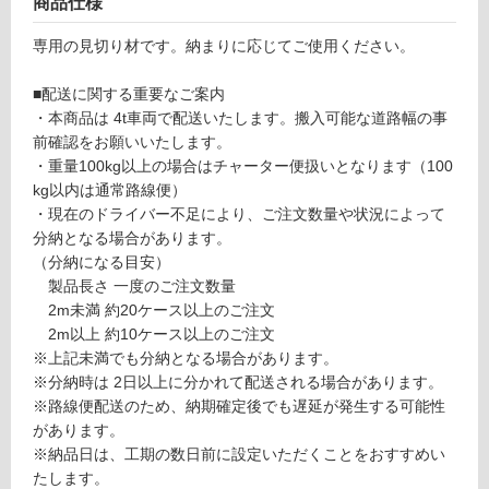
商品仕様
ール
対
不燃
応
専用の見切り材です。納まりに応じてご使用ください。
パネ
し
ル用
て
■配送に関する重要なご案内
LSC
い
・本商品は 4t車両で配送いたします。搬入可能な道路幅の事
型
る
前確認をお願いいたします。
シル
が
・重量100kg以上の場合はチャーター便扱いとなります（100
バー
制
kg以内は通常路線便）
（2
限
・現在のドライバー不足により、ご注文数量や状況によって
本入
あ
分納となる場合があります。
り）
り
（分納になる目安）
の
製品長さ 一度のご注文数量
運賃表
為
2m未満 約20ケース以上のご注文
D
注
2m以上 約10ケース以上のご注文
意
※上記未満でも分納となる場合があります。
が
運
※分納時は 2日以上に分かれて配送される場合があります。
必
賃
※路線便配送のため、納期確定後でも遅延が発生する可能性
要
合
があります。
※
計
※納品日は、工期の数日前に設定いただくことをおすすめい
商
:
たします。