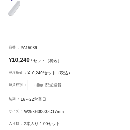
常
に
適
し
て
い
る
PA15089
品番
適
¥10,240
し
/ セット（税込）
て
¥10,240/セット（税込）
い
発注単価
る
配送運賃
運賃種別
が
注
意
16～22営業日
納期
が
必
W25×H3000×D17mm
サイズ
要
2本入り 1.00セット
入り数
適