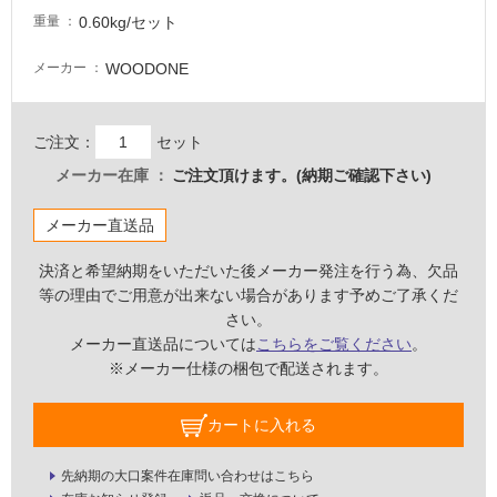
し
0.60kg/セット
重量
て
い
WOODONE
メーカー
な
い
ご注文：
セット
屋
メーカー在庫
ご注文頂けます。(納期ご確認下さい)
内
メーカー直送品
壁・
屋
決済と希望納期をいただいた後メーカー発注を行う為、欠品
外
等の理由でご用意が出来ない場合があります予めご了承くだ
壁・
さい。
浴
メーカー直送品については
こちらをご覧ください
。
※メーカー仕様の梱包で配送されます。
室
壁
カートに入れる
使
用
先納期の大口案件在庫問い合わせはこちら
可