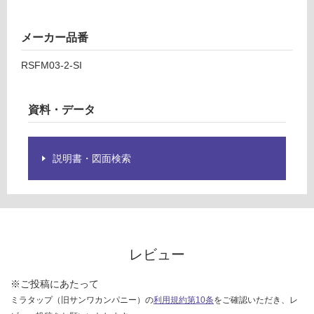
品
¥2,
仕
58
様
メーカー品番
0/
欄
セ
RSFM03-2-SI
を
ッ
ご
ト
確
資料・データ
認
く
だ
さ
説明書・図面検索
い
対
応
し
て
レビュー
い
な
※ご投稿にあたって
い
ミラタップ（旧サンワカンパニー）の
利用規約第10条
をご確認いただき、レ