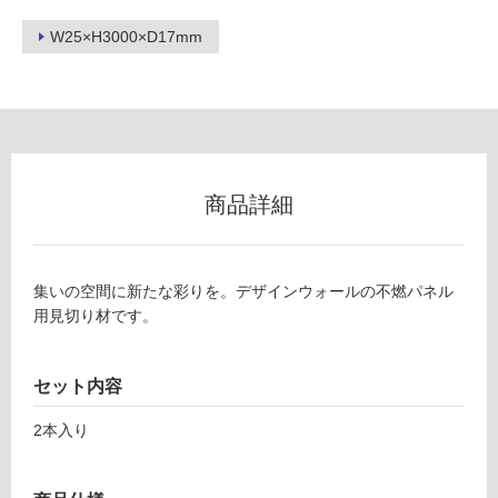
ロ
W25×H3000×D17mm
ー
リ
ン
商品詳細
グ
P
土足・遮
A
集いの空間に新たな彩りを。デザインウォールの不燃パネル
1
音・床暖
用見切り材です。
5
対
1
応
セット内容
0
し
9
て
2本入り
デザ
い
イン
る
ウォ