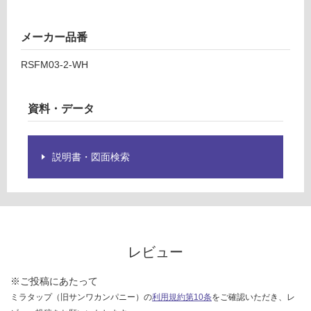
品
¥2,
仕
58
様
メーカー品番
0/
欄
セ
RSFM03-2-WH
を
ッ
ご
ト
確
資料・データ
認
く
だ
さ
説明書・図面検索
い
対
応
し
て
レビュー
い
な
※ご投稿にあたって
い
ミラタップ（旧サンワカンパニー）の
利用規約第10条
をご確認いただき、レ