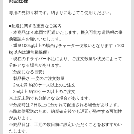
商品仕様
ール
対
不燃
応
専用の見切り材です。納まりに応じてご使用ください。
パネ
し
ル用
て
■配送に関する重要なご案内
LSC
い
・本商品は 4t車両で配送いたします。搬入可能な道路幅の事
型
る
前確認をお願いいたします。
ホワ
が
・重量100kg以上の場合はチャーター便扱いとなります（100
イト
制
kg以内は通常路線便）
（2
限
・現在のドライバー不足により、ご注文数量や状況によって
本入
あ
分納となる場合があります。
り）
り
（分納になる目安）
の
製品長さ 一度のご注文数量
運賃表
為
2m未満 約20ケース以上のご注文
D
注
2m以上 約10ケース以上のご注文
意
※上記未満でも分納となる場合があります。
が
運
※分納時は 2日以上に分かれて配送される場合があります。
必
賃
※路線便配送のため、納期確定後でも遅延が発生する可能性
要
合
があります。
※
計
※納品日は、工期の数日前に設定いただくことをおすすめい
商
:
たします。