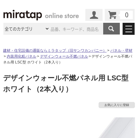
カート
マイページ
商品カテゴリ
建材・住宅設備の通販ならミラタップ（旧サンワカンパニー）
パネル・壁材
内装用化粧パネル
デザインウォール不燃パネル
デザインウォール不燃パ
施工事例
洗面所・水回り
タイル
ネル用 LSC型 ホワイト（2本入り）
ショールーム
施工事例
法人案件納入事例
デザインウォール不燃パネル用 LSC型
キッチン
浴室（風呂・
バスルー
ム）・
トイレ
ショールームの
ご案内
東京
ショールーム
ホワイト（2本入り）
ミラタップ
のあるくらし
お客様訪問
インタビュー
ドア（扉）・
建具・玄関
サポート
扉
エクステリア
（外構）
大阪
ショールーム
仙台
ショールーム
店舗・施設事例
お気に入りに登録
その他サービス
ご利用ガイド
初めての方へ
ウッドデッキ
フローリング・
床材
名古屋
ショールーム
京都
ショールーム
ミラタップと
創る家
工事会社紹介
Coziコンシ
よくある質問
お問い合わせ
タ
ASOLIE
ェルジュ
収納
インテリア・
家具
福岡
ショールーム
札幌スマート
ショールー