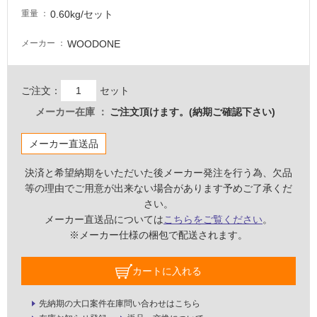
し
0.60kg/セット
重量
て
い
WOODONE
メーカー
な
い
ご注文：
セット
屋
メーカー在庫
ご注文頂けます。(納期ご確認下さい)
内
メーカー直送品
壁・
屋
決済と希望納期をいただいた後メーカー発注を行う為、欠品
外
等の理由でご用意が出来ない場合があります予めご了承くだ
壁・
さい。
浴
メーカー直送品については
こちらをご覧ください
。
※メーカー仕様の梱包で配送されます。
室
壁
カートに入れる
使
用
先納期の大口案件在庫問い合わせはこちら
可