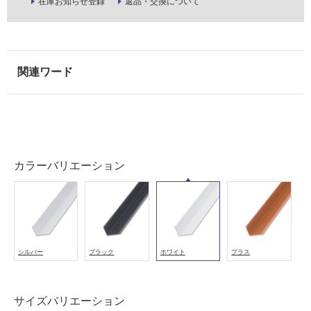
在庫お知らせ登録
返品・交換について
能
使
用
可
能
(寒
冷
地
以
外)
カラーバリエーション
使
用
不
可
シルバー
ブラック
ホワイト
ブラス
フ
サイズバリエーション