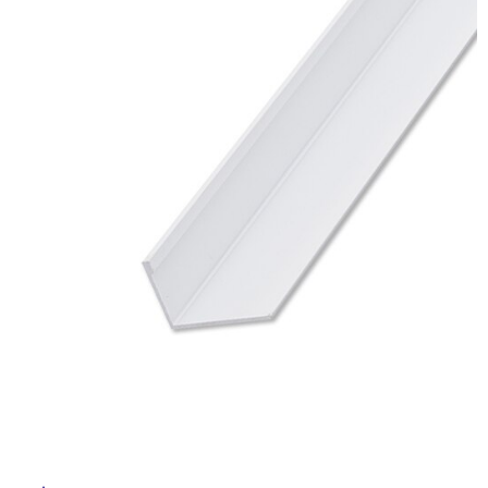
ム
修理お問い合わせ
クレーム公開
イ
自分らしい家づくり
最高のリノベ会社が
みつ
照明
ペット用品
横浜スマート
ショールー
SUVACO
かる
リノベりす
ム
ウェルビーみのお
HDC
説明書・図面検索
水まわり
3年保証
ル
BOX
内装用建材
パネル・壁材
お役立ち情報
住まいの
スタイリング
屋
ロートアイアン
天然石・石材
アイデア
内
ミラタップ
チャンネル
床・
メンテナンス・
施工材
新商品
オンライン相談
屋
外
床・
浴
室
床・
駐
車
場
非