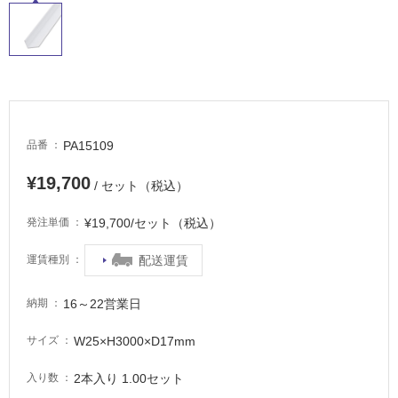
常
に
適
し
て
い
る
PA15109
品番
適
¥19,700
し
/ セット（税込）
て
¥19,700/セット（税込）
い
発注単価
る
配送運賃
運賃種別
が
注
意
16～22営業日
納期
が
必
W25×H3000×D17mm
サイズ
要
2本入り 1.00セット
入り数
適