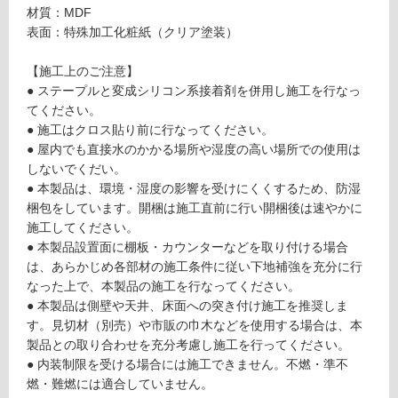
材質：MDF
表面：特殊加工化粧紙（クリア塗装）
フ
【施工上のご注意】
● ステープルと変成シリコン系接着剤を併用し施工を行なっ
ロ
てください。
● 施工はクロス貼り前に行なってください。
ー
● 屋内でも直接水のかかる場所や湿度の高い場所での使用は
しないでくだい。
● 本製品は、環境・湿度の影響を受けにくくするため、防湿
リ
梱包をしています。開梱は施工直前に行い開梱後は速やかに
P
施工してください。
A
ン
● 本製品設置面に棚板・カウンターなどを取り付ける場合
1
は、あらかじめ各部材の施工条件に従い下地補強を充分に行
6
グ
なった上で、本製品の施工を行なってください。
0
● 本製品は側壁や天井、床面への突き付け施工を推奨しま
4
す。見切材（別売）や市販の巾木などを使用する場合は、本
土足・遮
9
製品との取り合わせを充分考慮し施工を行ってください。
L
音・床暖
● 内装制限を受ける場合には施工できません。不燃・準不
A
対
燃・難燃には適合していません。
C