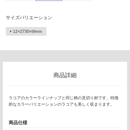
壁
使
サイズバリエーション
用
可
12×2730×t9mm
能
使
用
可
能
(寒
商品詳細
冷
地
以
外)
ラコアのカラーラインナップと同じ柄の見切り材です。特徴
的なカラーバリエーションのラコアも美しく収まります。
使
用
不
商品仕様
可