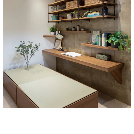
ム
修理お問い合わせ
クレーム公開
自分らしい家づくり
最高のリノベ会社が
みつ
照明
ペット用品
横浜スマート
ショールー
SUVACO
かる
リノベりす
ム
ウェルビーみのお
HDC
説明書・図面検索
水まわり
3年保証
BOX
内装用建材
パネル・壁材
お役立ち情報
住まいの
スタイリング
ロートアイアン
天然石・石材
アイデア
ミラタップ
チャンネル
メンテナンス・
施工材
新商品
オンライン相談