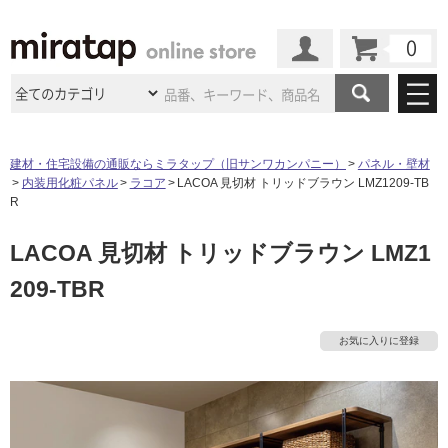
カート
マイページ
商品カテゴリ
建材・住宅設備の通販ならミラタップ（旧サンワカンパニー）
パネル・壁材
内装用化粧パネル
ラコア
LACOA 見切材 トリッドブラウン LMZ1209-TB
施工事例
洗面所・水回り
タイル
R
ショールーム
施工事例
法人案件納入事例
LACOA 見切材 トリッドブラウン LMZ1
キッチン
浴室（風呂・
バスルー
ム）・
トイレ
ショールームの
ご案内
東京
ショールーム
209-TBR
ミラタップ
のあるくらし
お客様訪問
インタビュー
ドア（扉）・
建具・玄関
サポート
扉
エクステリア
（外構）
大阪
ショールーム
仙台
ショールーム
店舗・施設事例
お気に入りに登録
その他サービス
ご利用ガイド
初めての方へ
ウッドデッキ
フローリング・
床材
名古屋
ショールーム
京都
ショールーム
ミラタップと
創る家
工事会社紹介
Coziコンシ
よくある質問
お問い合わせ
ASOLIE
ェルジュ
収納
インテリア・
家具
福岡
ショールーム
札幌スマート
ショールー