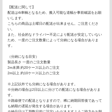
応
O
し
【配送に関して】
A
て
配送は4t車輌となるため、搬入可能な道幅か事前確認をお願
見
い
いします。
切
る
こちらの商品は土曜日の配送が出来ません。ご注意くださ
材
い。
ト
対
また、社会的なドライバー不足により配送が安定していない
リ
応
ため、一度のご注文数量によって分納になる場合がありま
ッ
し
す。
ド
て
ブ
い
（分納になる目安）
ラ
る
製品長さ 一度のご注文数量
ウ
が
2m未満 約20ケース以上のご注文
ン
制
2m以上 約10ケース以上のご注文
L
限
M
あ
※上記以外でも分納になる場合があります。
Z
り
※分納の場合は2日以上に分けての配送になる場合がありま
1
の
す。
2
為
※路線便での配送となりますので、稀に納期回答後であって
0
注
も納期の遅延が発生する場合があります。
9-
意
※納品日は工期数日前に設定いただきますようご協力をお願