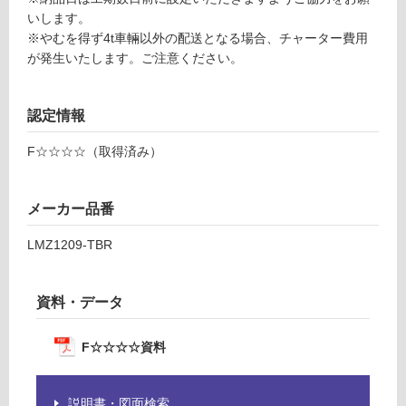
T
が
いします。
B
必
※やむを得ず4t車輛以外の配送となる場合、チャーター費用
R
要
が発生いたします。ご注意ください。
※
運賃表
商
J
品
認定情報
仕
様
運
F☆☆☆☆（取得済み）
欄
賃
を
合
ご
計
メーカー品番
確
:
認
LMZ1209-TBR
¥3,
く
75
だ
0/
資料・データ
さ
本
い
F☆☆☆☆資料
対
応
し
説明書・図面検索