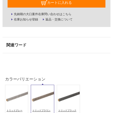
カートに入れる
が
必
先納期の大口案件在庫問い合わせはこちら
要
在庫お知らせ登録
返品・交換について
適
し
て
い
な
い
屋
内
壁・
カラーバリエーション
屋
外
壁・
浴
トリッドグレー
トリッドブラウン
トリッドブラック
室