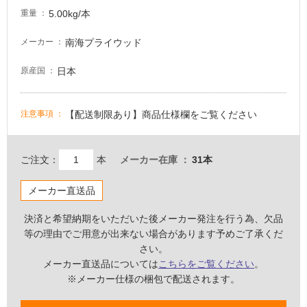
駐
5.00kg/本
重量
車
南海プライウッド
メーカー
場
日本
原産国
非
常
に
【配送制限あり】商品仕様欄をご覧ください
注意事項
適
し
て
ご注文：
本
メーカー在庫
31本
い
る
メーカー直送品
適
し
決済と希望納期をいただいた後メーカー発注を行う為、欠品
て
等の理由でご用意が出来ない場合があります予めご了承くだ
い
さい。
る
メーカー直送品については
こちらをご覧ください
。
が
※メーカー仕様の梱包で配送されます。
注
意