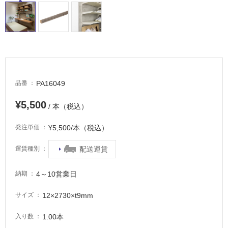
タ
イ
PA16049
品番
ル
¥5,500
/ 本（税込）
屋
¥5,500/本（税込）
発注単価
内
床・
配送運賃
運賃種別
屋
外
4～10営業日
納期
床・
12×2730×t9mm
サイズ
浴
室
1.00本
入り数
床・