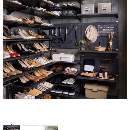
ム
修理お問い合わせ
クレーム公開
自分らしい家づくり
最高のリノベ会社が
みつ
照明
ペット用品
横浜スマート
ショールー
SUVACO
かる
リノベりす
ム
ウェルビーみのお
HDC
説明書・図面検索
水まわり
3年保証
BOX
内装用建材
パネル・壁材
お役立ち情報
住まいの
スタイリング
ロートアイアン
天然石・石材
アイデア
ミラタップ
チャンネル
メンテナンス・
施工材
新商品
オンライン相談