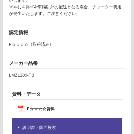
いします。
T
必
※やむを得ず4t車輛以外の配送となる場合、チャーター費用
B
要
が発生いたします。ご注意ください。
※
運賃表
商
J
品
認定情報
仕
運
F☆☆☆☆（取得済み）
様
賃
欄
合
を
計
メーカー品番
ご
:
確
LMZ1209-TB
¥3,
認
75
く
0/
だ
資料・データ
本
さ
い
F☆☆☆☆資料
対
応
し
説明書・図面検索
て