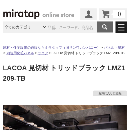
カート
マイページ
商品カテゴリ
建材・住宅設備の通販ならミラタップ（旧サンワカンパニー）
パネル・壁材
内装用化粧パネル
ラコア
LACOA 見切材 トリッドブラック LMZ1209-TB
施工事例
洗面所・水回り
タイル
LACOA 見切材 トリッドブラック LMZ1
ショールーム
施工事例
法人案件納入事例
キッチン
浴室（風呂・
バスルー
209-TB
ム）・
トイレ
ショールームの
ご案内
東京
ショールーム
ミラタップ
のあるくらし
お客様訪問
インタビュー
ドア（扉）・
建具・玄関
サポート
扉
エクステリア
（外構）
お気に入りに登録
大阪
ショールーム
仙台
ショールーム
店舗・施設事例
その他サービス
ご利用ガイド
初めての方へ
ウッドデッキ
フローリング・
床材
名古屋
ショールーム
京都
ショールーム
ミラタップと
創る家
工事会社紹介
Coziコンシ
よくある質問
お問い合わせ
ASOLIE
ェルジュ
収納
インテリア・
家具
福岡
ショールーム
札幌スマート
ショールー