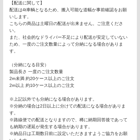
【配送に関して】
O
し
配送は4t車輌となるため、搬入可能な道幅か事前確認をお願
A
て
いします。
見
い
こちらの商品は土曜日の配送が出来ません。ご注意くださ
切
る
い。
材
対
また、社会的なドライバー不足により配送が安定していない
ト
応
ため、一度のご注文数量によって分納になる場合がありま
リ
し
す。
ッ
て
ド
い
（分納になる目安）
ブ
る
製品長さ 一度のご注文数量
ラ
が
2m未満 約20ケース以上のご注文
ッ
制
2m以上 約10ケース以上のご注文
ク
限
L
あ
※上記以外でも分納になる場合があります。
M
り
※分納の場合は2日以上に分けての配送になる場合がありま
Z
の
す。
1
為
※路線便での配送となりますので、稀に納期回答後であって
2
注
も納期の遅延が発生する場合があります。
0
意
※納品日は工期数日前に設定いただきますようご協力をお願
9-
が