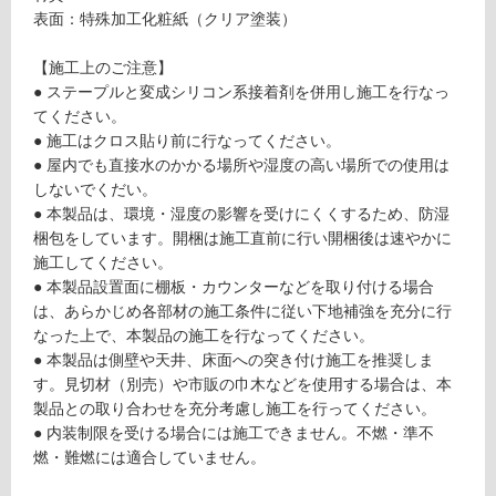
表面：特殊加工化粧紙（クリア塗装）
フ
【施工上のご注意】
● ステープルと変成シリコン系接着剤を併用し施工を行なっ
てください。
ロ
● 施工はクロス貼り前に行なってください。
● 屋内でも直接水のかかる場所や湿度の高い場所での使用は
ー
しないでくだい。
● 本製品は、環境・湿度の影響を受けにくくするため、防湿
リ
梱包をしています。開梱は施工直前に行い開梱後は速やかに
施工してください。
P
ン
● 本製品設置面に棚板・カウンターなどを取り付ける場合
A
は、あらかじめ各部材の施工条件に従い下地補強を充分に行
1
グ
なった上で、本製品の施工を行なってください。
6
● 本製品は側壁や天井、床面への突き付け施工を推奨しま
0
す。見切材（別売）や市販の巾木などを使用する場合は、本
5
土足・遮
製品との取り合わせを充分考慮し施工を行ってください。
9
音・床暖
● 内装制限を受ける場合には施工できません。不燃・準不
L
燃・難燃には適合していません。
A
対
C
応