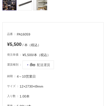
タ
イ
PA16059
品番
ル
¥5,500
/ 本（税込）
屋
¥5,500/本（税込）
発注単価
内
配送運賃
運賃種別
床・
屋
4～10営業日
納期
外
床・
12×2730×t9mm
サイズ
浴
室
1.00本
入り数
床・