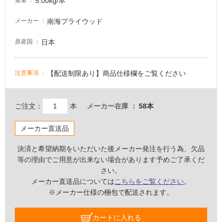
5.00kg/本
重量
駐
車
南海プライウッド
メーカー
場
日本
原産国
非
常
に
【配送制限あり】商品仕様欄をご覧ください
注意事項
適
し
て
ご注文：
本
メーカー在庫
58本
い
る
メーカー直送品
適
決済と希望納期をいただいた後メーカー発注を行う為、欠品
し
等の理由でご用意が出来ない場合があります予めご了承くだ
て
さい。
い
メーカー直送品については
こちらをご覧ください
。
る
※メーカー仕様の梱包で配送されます。
が
注
意
カートに入れる