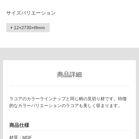
壁
サイズバリエーション
使
用
12×2730×t9mm
可
能
使
用
可
能
(寒
商品詳細
冷
地
以
ラコアのカラーラインナップと同じ柄の見切り材です。特徴
外)
的なカラーバリエーションのラコアも美しく収まります。
使
用
不
商品仕様
可
材質：MDF