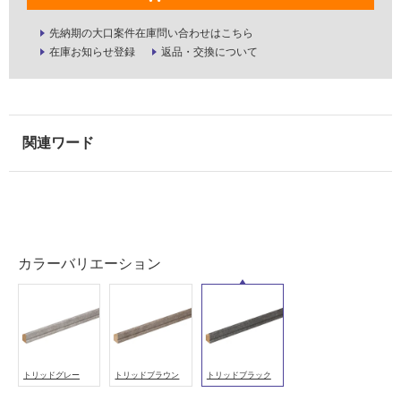
が
必
先納期の大口案件在庫問い合わせはこちら
要
在庫お知らせ登録
返品・交換について
適
し
て
い
な
い
屋
内
カラーバリエーション
壁・
屋
外
壁・
浴
トリッドグレー
トリッドブラウン
トリッドブラック
室