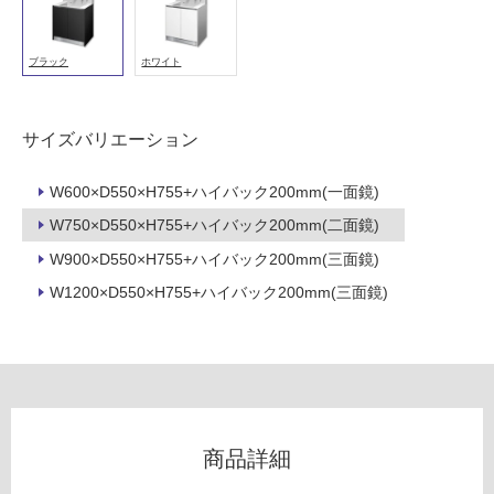
シ
能
ン
使
グ
用
ブラック
ホワイト
ル
可
引
能
出
(寒
サイズバリエーション
-
冷
W
地
W600×D550×H755+ハイバック200mm(一面鏡)
A
以
W750×D550×H755+ハイバック200mm(二面鏡)
1
外)
1
W900×D550×H755+ハイバック200mm(三面鏡)
使
0
W1200×D550×H755+ハイバック200mm(三面鏡)
用
8
不
1
可
ハ
イ
バ
ッ
フ
ク
商品詳細
洗