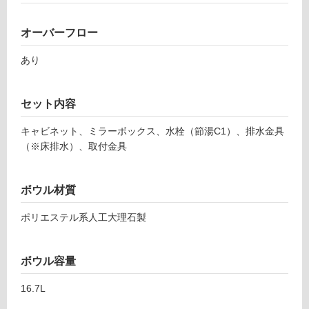
ロ
面
ボ
ウ
ー
オーバーフロー
ル
あり
(W
リ
75
0)
ン
セット内容
排
水
キャビネット、ミラーボックス、水栓（節湯C1）、排水金具
グ
セ
（※床排水）、取付金具
ッ
ト
土足・遮
込
音・床暖
ボウル材質
運賃無
対
ポリエステル系人工大理石製
料(離
応
島除
し
く)
て
ボウル容量
い
P
16.7L
る
L
V