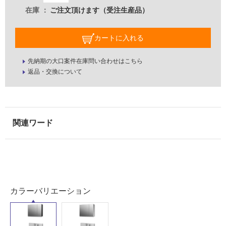
し
ー
在庫
ご注文頂けます（受注生産品）
て
ン
い
V
な
カートに入れる
ア
い
ッ
プ
先納期の大口案件在庫問い合わせはこちら
屋
ラ
返品・交換について
イ
内
ト
壁・
75
屋
0
外
フ
壁・
ル
#
浴
ブ
室
ラ
壁
ッ
カラーバリエーション
ク/
使
開
用
き/
可