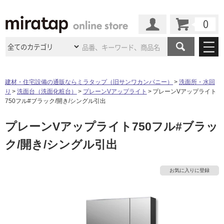
カート
マイページ
商品カテゴリ
建材・住宅設備の通販ならミラタップ（旧サンワカンパニー）
洗面所・水回
り
洗面台（洗面化粧台）
プレーンVアップライト
プレーンVアップライト
施工事例
洗面所・水回り
タイル
750フル#ブラック/開き/シングル引出
ショールーム
施工事例
法人案件納入事例
プレーンVアップライト750フル#ブラッ
キッチン
浴室（風呂・
バスルー
ム）・
トイレ
ショールームの
ご案内
東京
ショールーム
ク/開き/シングル引出
ミラタップ
のあるくらし
お客様訪問
インタビュー
ドア（扉）・
建具・玄関
サポート
扉
エクステリア
（外構）
大阪
ショールーム
仙台
ショールーム
店舗・施設事例
お気に入りに登録
その他サービス
ご利用ガイド
初めての方へ
ウッドデッキ
フローリング・
床材
名古屋
ショールーム
京都
ショールーム
ミラタップと
創る家
工事会社紹介
Coziコンシ
よくある質問
お問い合わせ
ASOLIE
ェルジュ
収納
インテリア・
家具
福岡
ショールーム
札幌スマート
ショールー