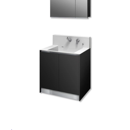
ム
修理お問い合わせ
クレーム公開
自分らしい家づくり
最高のリノベ会社が
みつ
照明
ペット用品
横浜スマート
ショールー
SUVACO
かる
リノベりす
ム
ウェルビーみのお
HDC
説明書・図面検索
水まわり
3年保証
BOX
内装用建材
パネル・壁材
お役立ち情報
住まいの
スタイリング
ロートアイアン
天然石・石材
アイデア
ミラタップ
チャンネル
メンテナンス・
施工材
新商品
オンライン相談
タ