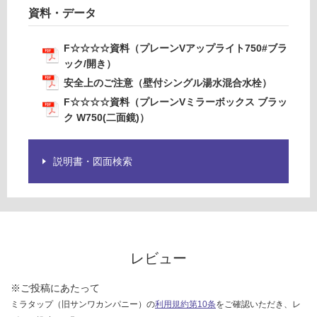
ル
資料・データ
湯
水
F☆☆☆☆資料（プレーンVアップライト750#ブラ
混
ック/開き）
合
安全上のご注意（壁付シングル湯水混合水栓）
水
栓
F☆☆☆☆資料（プレーンVミラーボックス ブラッ
ク W750(二面鏡)）
運賃無
料(離
説明書・図面検索
島除
く)
K
T
0
3
レビュー
4
6
※ご投稿にあたって
9
ミラタップ（旧サンワカンパニー）の
利用規約第10条
をご確認いただき、レ
B