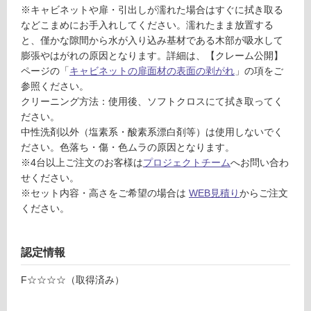
ッ
※キャビネットや扉・引出しが濡れた場合はすぐに拭き取る
仕
ク/
などこまめにお手入れしてください。濡れたまま放置する
様
開
と、僅かな隙間から水が入り込み基材である木部が吸水して
欄
き
膨張やはがれの原因となります。詳細は、【クレーム公開】
を
ページの「
キャビネットの扉面材の表面の剥がれ
」の項をご
ご
運賃表
参照ください。
確
C
クリーニング方法：使用後、ソフトクロスにて拭き取ってく
認
ださい。
T
く
中性洗剤以外（塩素系・酸素系漂白剤等）は使用しないでく
A
だ
ださい。色落ち・傷・色ムラの原因となります。
0
さ
※4台以上ご注文のお客様は
プロジェクトチーム
へお問い合わ
5
い
せください。
2
対
※セット内容・高さをご希望の場合は
WEB見積り
からご注文
7
応
ください。
9
し
A
て
壁
い
認定情報
付
な
シ
い
F☆☆☆☆（取得済み）
ン
グ