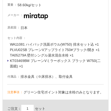
常
58.60kg/セット
重量
に
適
メーカー
し
て
日本
原産国
い
る
セット内容
適
WA11081 ハイバック洗面ボウル(W750) 排水セット込 ×1
し
PLVU02SB プレーンVアップライト750#ブラック/開き ×1
て
TA05279A 壁付シングル湯水混合水栓 ×1
い
KT03469BM プレーンVミラーボックス ブラック W750(二
P
る
面鏡) ×1
L
が
V
注
排水金具（※床排水）、取付金具
付属品
U
意
2
が
0
グリーン住宅ポイント対象は水栓のみとなります。
注意事項
必
B
要
プ
適
レ
ご注文：
セット