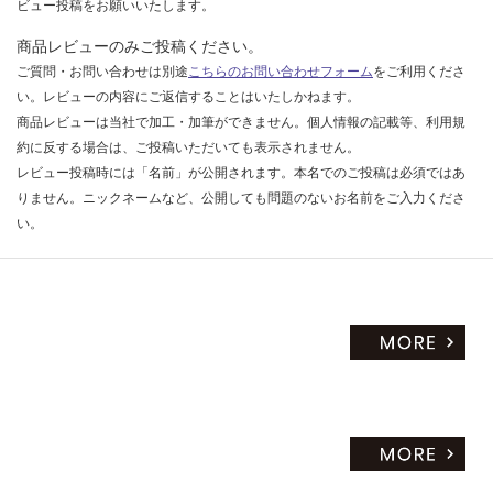
M
ビュー投稿をお願いいたします。
プ
商品レビューのみご投稿ください。
レ
ご質問・お問い合わせは別途
こちらのお問い合わせフォーム
をご利用くださ
ー
い。レビューの内容にご返信することはいたしかねます。
ン
商品レビューは当社で加工・加筆ができません。個人情報の記載等、利用規
V
約に反する場合は、ご投稿いただいても表示されません。
ミ
レビュー投稿時には「名前」が公開されます。本名でのご投稿は必須ではあ
ラ
りません。ニックネームなど、公開しても問題のないお名前をご入力くださ
ー
ボ
い。
ッ
ク
ス
ブ
ラ
ッ
ク
W
75
0
(二