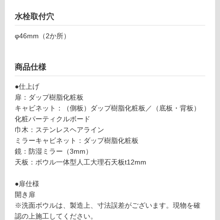
対
U
応
水栓取付穴
0
し
2
て
φ46mm（2か所）
S
い
B
る
プ
商品仕様
が
レ
制
ー
●仕上げ
限
ン
扉：ダップ樹脂化粧板
あ
V
キャビネット：（側板）ダップ樹脂化粧板／（底板・背板）
り
ア
化粧パーティクルボード
の
ッ
巾木：ステンレスヘアライン
為
プ
ミラーキャビネット：ダップ樹脂化粧板
注
ラ
鏡：防湿ミラー（3mm）
意
イ
天板：ボウル一体型人工大理石天板t12mm
が
ト
必
75
●扉仕様
要
0#
開き扉
※
ブ
※洗面ボウルは、製造上、寸法誤差がございます。現物を確
商
ラ
認の上施工してください。
品