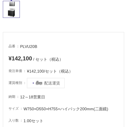
イ
ル
屋
内
PLVU20B
品番
床・
屋
¥142,100
/ セット（税込）
外
床・
¥142,100/セット（税込）
発注単価
浴
配送運賃
運賃種別
室
床・
12～18営業日
納期
駐
車
W750×D550×H755+ハイバック200mm(二面鏡)
サイズ
場
1.00セット
入り数
非