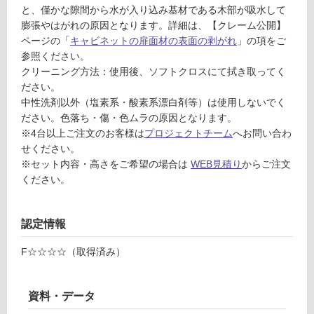
品
イ
と、僅かな隙間から水が入り込み基材である木部が吸水して
仕
ト/
膨張やはがれの原因となります。詳細は、【クレーム公開】
様
開
ページの「
キャビネットの扉面材の表面の剥がれ
」の項をご
欄
き
参照ください。
を
クリーニング方法：使用後、ソフトクロスにて拭き取ってく
ご
運賃表
ださい。
確
C
中性洗剤以外（塩素系・酸素系漂白剤等）は使用しないでく
認
ださい。色落ち・傷・色ムラの原因となります。
T
く
※4台以上ご注文のお客様は
プロジェクトチーム
へお問い合わ
A
だ
せください。
0
さ
※セット内容・高さをご希望の場合は
WEB見積り
からご注文
5
い
ください。
2
7
対
9
応
認定情報
A
し
壁
て
F☆☆☆☆（取得済み）
付
い
シ
な
ン
い
資料・データ
グ