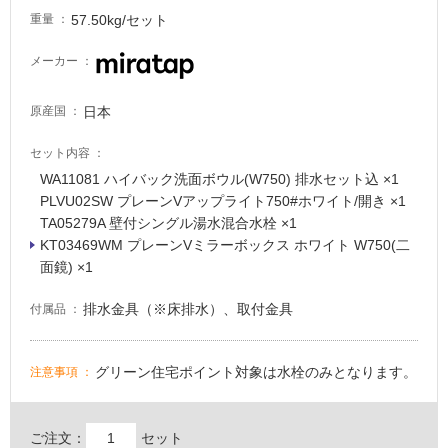
非
57.50kg/セット
重量
常
に
メーカー
適
し
日本
て
原産国
い
セット内容
る
WA11081 ハイバック洗面ボウル(W750) 排水セット込 ×1
適
PLVU02SW プレーンVアップライト750#ホワイト/開き ×1
し
TA05279A 壁付シングル湯水混合水栓 ×1
て
KT03469WM プレーンVミラーボックス ホワイト W750(二
い
P
面鏡) ×1
る
L
が
V
排水金具（※床排水）、取付金具
付属品
注
U
意
2
が
0
グリーン住宅ポイント対象は水栓のみとなります。
注意事項
必
W
要
プ
レ
ご注文：
セット
適