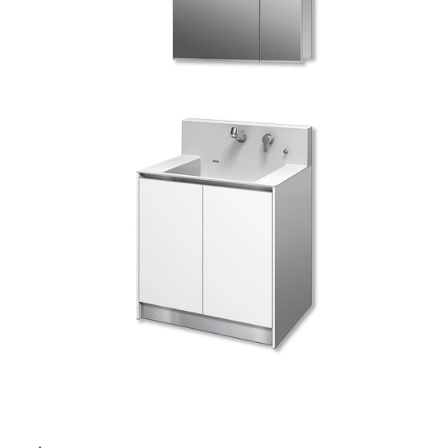
ム
修理お問い合わせ
クレーム公開
自分らしい家づくり
最高のリノベ会社が
みつ
照明
ペット用品
横浜スマート
ショールー
SUVACO
かる
リノベりす
ム
ウェルビーみのお
HDC
説明書・図面検索
水まわり
3年保証
BOX
内装用建材
パネル・壁材
お役立ち情報
住まいの
スタイリング
ロートアイアン
天然石・石材
アイデア
ミラタップ
チャンネル
メンテナンス・
施工材
新商品
オンライン相談
タ