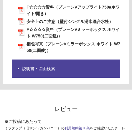
ル
F☆☆☆☆資料（プレーンVアップライト750#ホワ
湯
イト/開き）
水
安全上のご注意（壁付シングル湯水混合水栓）
混
合
F☆☆☆☆資料（プレーンVミラーボックス ホワイ
水
ト W750(二面鏡)）
栓
梱包写真（プレーンVミラーボックス ホワイト W7
50(二面鏡)）
運賃無
料(離
島除
説明書・図面検索
く)
K
T
0
3
4
レビュー
6
9
※ご投稿にあたって
W
ミラタップ（旧サンワカンパニー）の
利用規約第10条
をご確認いただき、レ