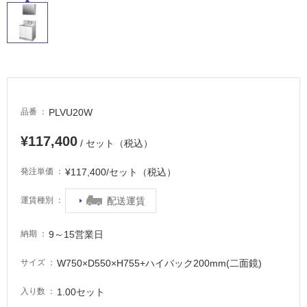
イ
ル
屋
内
PLVU20W
品番
床・
¥117,400
屋
/ セット（税込）
外
¥117,400/セット（税込）
発注単価
床・
浴
配送運賃
運賃種別
室
床・
9～15営業日
納期
駐
W750×D550×H755+ハイバック200mm(二面鏡)
サイズ
車
場
1.00セット
入り数