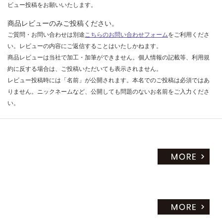
M
ビュー投稿をお願いいたします。
プ
商品レビューのみご投稿ください。
レ
ご質問・お問い合わせは別途
こちらのお問い合わせフォーム
をご利用くださ
ー
ン
い。レビューの内容にご返信することはいたしかねます。
V
商品レビューは当社で加工・加筆ができません。個人情報の記載等、利用規
ミ
約に反する場合は、ご投稿いただいても表示されません。
ラ
レビュー投稿時には「名前」が公開されます。本名でのご投稿は必須ではあ
ー
りません。ニックネームなど、公開しても問題のないお名前をご入力くださ
ボ
い。
ッ
ク
ス
ホ
ワ
イ
ト
W
75
0
(二