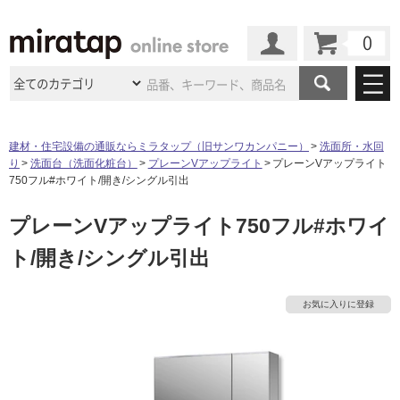
カート
マイページ
商品カテゴリ
建材・住宅設備の通販ならミラタップ（旧サンワカンパニー）
洗面所・水回
り
洗面台（洗面化粧台）
プレーンVアップライト
プレーンVアップライト
施工事例
洗面所・水回り
タイル
750フル#ホワイト/開き/シングル引出
ショールーム
施工事例
法人案件納入事例
プレーンVアップライト750フル#ホワイ
キッチン
浴室（風呂・
バスルー
ム）・
トイレ
ショールームの
ご案内
東京
ショールーム
ト/開き/シングル引出
ミラタップ
のあるくらし
お客様訪問
インタビュー
ドア（扉）・
建具・玄関
サポート
扉
エクステリア
（外構）
大阪
ショールーム
仙台
ショールーム
店舗・施設事例
お気に入りに登録
その他サービス
ご利用ガイド
初めての方へ
ウッドデッキ
フローリング・
床材
名古屋
ショールーム
京都
ショールーム
ミラタップと
創る家
工事会社紹介
Coziコンシ
よくある質問
お問い合わせ
ASOLIE
ェルジュ
収納
インテリア・
家具
福岡
ショールーム
札幌スマート
ショールー