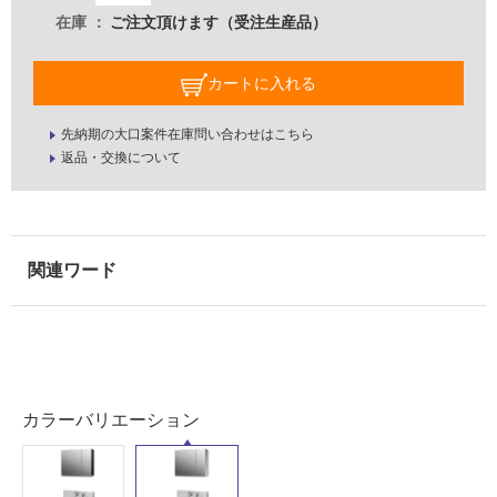
ー
し
在庫
ご注文頂けます（受注生産品）
ン
て
V
い
カートに入れる
ア
な
ッ
い
プ
先納期の大口案件在庫問い合わせはこちら
ラ
返品・交換について
屋
イ
内
ト
壁・
75
0
屋
フ
外
ル
壁・
#
浴
ホ
室
ワ
壁
イ
カラーバリエーション
ト/
使
開
用
き/
可