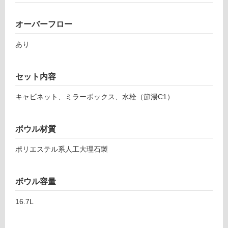
面
ロ
ボ
ウ
オーバーフロー
ー
ル
あり
(W
リ
75
0)
セット内容
排
ン
水
キャビネット、ミラーボックス、水栓（節湯C1）
セ
グ
ッ
ト
ボウル材質
土足・遮
込
音・床暖
ポリエステル系人工大理石製
運賃無
対
料(離
応
島除
ボウル容量
し
く)
て
16.7L
P
い
L
る
V