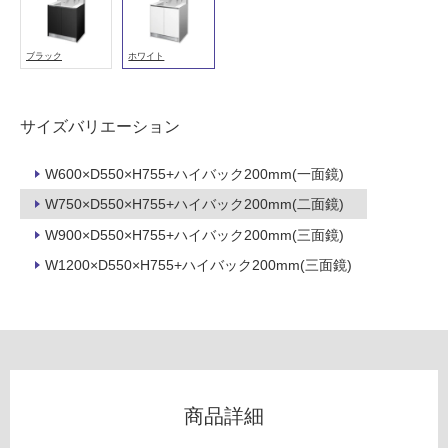
シ
能
ン
グ
使
ブラック
ホワイト
ル
用
引
可
出
能
サイズバリエーション
-
(寒
冷
W
W600×D550×H755+ハイバック200mm(一面鏡)
地
A
以
W750×D550×H755+ハイバック200mm(二面鏡)
1
外)
1
W900×D550×H755+ハイバック200mm(三面鏡)
0
使
W1200×D550×H755+ハイバック200mm(三面鏡)
8
用
1
不
ハ
可
イ
バ
ッ
ク
フ
商品詳細
洗