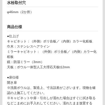
水栓取付穴
対
U
応
0
φ46mm（2か所）
し
2
て
S
い
W
商品仕様
る
プ
が
レ
●仕上げ
制
ー
キャビネット：（外側）ポリ合板／（内側）カラー化粧板
限
ン
巾木：ステンレスヘアライン
あ
V
ミラーキャビネット： （外側）ポリ合板／（内側）カラー化
り
ア
粧板
の
ッ
鏡：防湿ミラー（3mm）
為
プ
天板：ボウル一体型人工大理石天板t12mm
注
ラ
意
イ
●扉仕様
が
ト
開き扉
必
75
※洗面ボウルは、製造上、寸法誤差がございます。現物を確
要
0#
認の上施工してください。
※
ホ
※キャビネットや扉・引出しが濡れた場合はすぐに拭き取る
商
ワ
などこまめにお手入れしてください。濡れたまま放置する