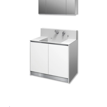
ム
修理お問い合わせ
クレーム公開
自分らしい家づくり
最高のリノベ会社が
みつ
照明
ペット用品
横浜スマート
ショールー
SUVACO
かる
リノベりす
ム
ウェルビーみのお
HDC
説明書・図面検索
水まわり
3年保証
BOX
内装用建材
パネル・壁材
お役立ち情報
住まいの
スタイリング
ロートアイアン
天然石・石材
アイデア
ミラタップ
チャンネル
メンテナンス・
施工材
新商品
オンライン相談
タ