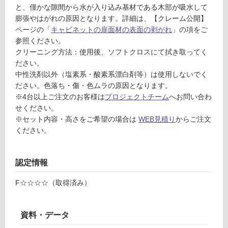
品
イ
と、僅かな隙間から水が入り込み基材である木部が吸水して
仕
ト/
膨張やはがれの原因となります。詳細は、【クレーム公開】
様
開
ページの「
キャビネットの扉面材の表面の剥がれ
」の項をご
欄
き
参照ください。
を
クリーニング方法：使用後、ソフトクロスにて拭き取ってく
ご
運賃表
ださい。
確
C
中性洗剤以外（塩素系・酸素系漂白剤等）は使用しないでく
認
ださい。色落ち・傷・色ムラの原因となります。
T
く
※4台以上ご注文のお客様は
プロジェクトチーム
へお問い合わ
A
だ
せください。
0
さ
※セット内容・高さをご希望の場合は
WEB見積り
からご注文
5
い
ください。
2
7
対
9
応
認定情報
A
し
壁
て
F☆☆☆☆（取得済み）
付
い
シ
な
ン
い
資料・データ
グ