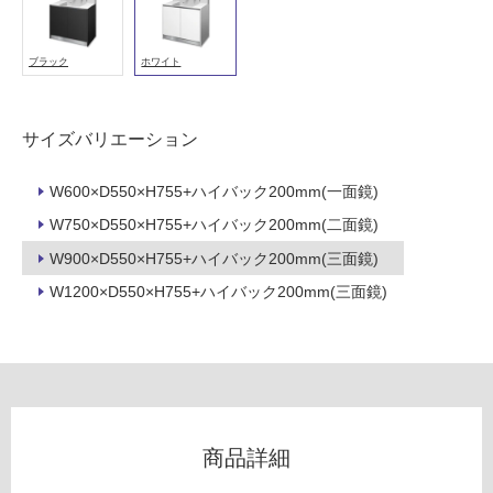
シ
能
ン
グ
使
ブラック
ホワイト
ル
用
引
可
出
能
サイズバリエーション
-
(寒
冷
W
W600×D550×H755+ハイバック200mm(一面鏡)
地
A
以
W750×D550×H755+ハイバック200mm(二面鏡)
1
外)
1
W900×D550×H755+ハイバック200mm(三面鏡)
0
使
W1200×D550×H755+ハイバック200mm(三面鏡)
9
用
1
不
ハ
可
イ
バ
ッ
ク
フ
商品詳細
洗