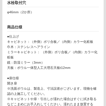
水栓取付穴
対
U
応
0
φ46mm（2か所）
し
3
て
S
い
W
商品仕様
る
プ
が
レ
●仕上げ
制
ー
キャビネット：（外側）ポリ合板／（内側）カラー化粧板
限
ン
巾木：ステンレスヘアライン
あ
V
ミラーキャビネット： （外側）ポリ合板／（内側）カラー化
り
ア
粧板
の
ッ
鏡：防湿ミラー（3mm）
為
プ
天板：ボウル一体型人工大理石天板t12mm
注
ラ
意
イ
●扉仕様
が
ト
開き扉
必
90
※洗面ボウルは、製造上、寸法誤差がございます。現物を確
要
0#
認の上施工してください。
※
ホ
※キャビネットや扉・引出しが濡れた場合はすぐに拭き取る
商
ワ
などこまめにお手入れしてください。濡れたまま放置する