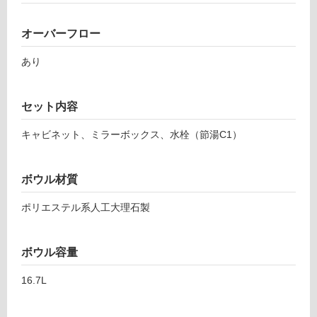
面
ロ
ボ
ウ
オーバーフロー
ー
ル
あり
(W
リ
90
0)
セット内容
排
ン
水
キャビネット、ミラーボックス、水栓（節湯C1）
セ
グ
ッ
ト
ボウル材質
土足・遮
込
音・床暖
ポリエステル系人工大理石製
運賃無
対
料(離
応
島除
ボウル容量
し
く)
て
16.7L
P
い
L
る
V