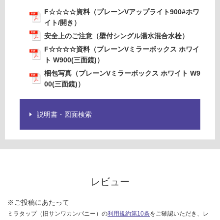
ル
F☆☆☆☆資料（プレーンVアップライト900#ホワ
湯
イト/開き）
水
安全上のご注意（壁付シングル湯水混合水栓）
混
合
F☆☆☆☆資料（プレーンVミラーボックス ホワイ
水
ト W900(三面鏡)）
栓
梱包写真（プレーンVミラーボックス ホワイト W9
00(三面鏡)）
運賃無
料(離
島除
説明書・図面検索
く)
K
T
0
3
4
レビュー
7
9
※ご投稿にあたって
W
ミラタップ（旧サンワカンパニー）の
利用規約第10条
をご確認いただき、レ