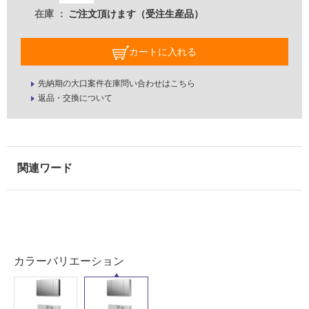
ー
し
在庫
ご注文頂けます（受注生産品）
ン
て
V
い
カートに入れる
ア
な
ッ
い
プ
先納期の大口案件在庫問い合わせはこちら
ラ
返品・交換について
屋
イ
内
ト
壁・
90
0
屋
フ
外
ル
壁・
#
浴
ホ
室
ワ
壁
イ
カラーバリエーション
ト/
使
開
用
き/
可