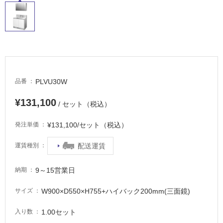
イ
ル
屋
内
PLVU30W
品番
床・
¥131,100
屋
/ セット（税込）
外
¥131,100/セット（税込）
発注単価
床・
浴
配送運賃
運賃種別
室
床・
9～15営業日
納期
駐
W900×D550×H755+ハイバック200mm(三面鏡)
サイズ
車
場
1.00セット
入り数