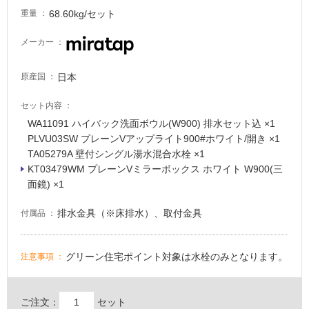
非
68.60kg/セット
重量
常
に
メーカー
適
し
日本
て
原産国
い
セット内容
る
WA11091 ハイバック洗面ボウル(W900) 排水セット込 ×1
適
PLVU03SW プレーンVアップライト900#ホワイト/開き ×1
し
TA05279A 壁付シングル湯水混合水栓 ×1
て
KT03479WM プレーンVミラーボックス ホワイト W900(三
い
P
面鏡) ×1
る
L
が
V
排水金具（※床排水）、取付金具
付属品
注
U
意
3
が
0
グリーン住宅ポイント対象は水栓のみとなります。
注意事項
必
W
要
プ
レ
ご注文：
セット
適