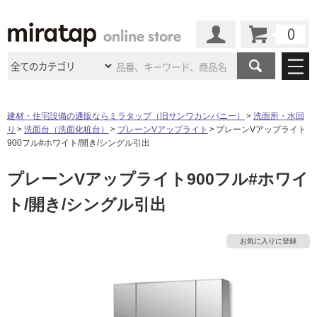
カート
マイページ
商品カテゴリ
建材・住宅設備の通販ならミラタップ（旧サンワカンパニー）
洗面所・水回
り
洗面台（洗面化粧台）
プレーンVアップライト
プレーンVアップライト
施工事例
洗面所・水回り
タイル
900フル#ホワイト/開き/シングル引出
ショールーム
施工事例
法人案件納入事例
プレーンVアップライト900フル#ホワイ
キッチン
浴室（風呂・
バスルー
ム）・
トイレ
ショールームの
ご案内
東京
ショールーム
ト/開き/シングル引出
ミラタップ
のあるくらし
お客様訪問
インタビュー
ドア（扉）・
建具・玄関
サポート
扉
エクステリア
（外構）
大阪
ショールーム
仙台
ショールーム
店舗・施設事例
お気に入りに登録
その他サービス
ご利用ガイド
初めての方へ
ウッドデッキ
フローリング・
床材
名古屋
ショールーム
京都
ショールーム
ミラタップと
創る家
工事会社紹介
Coziコンシ
よくある質問
お問い合わせ
ASOLIE
ェルジュ
収納
インテリア・
家具
福岡
ショールーム
札幌スマート
ショールー