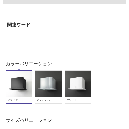
が
I4
必
5
要
3
8
適
K
し
ミ
て
ニ
い
マ
な
ル
い
プ
カラーバリエーション
ラ
屋
ス
内
45
38
壁・
K
屋
プ
外
ブラック
ステンレス
ホワイト
レ
壁・
ー
浴
ト
サイズバリエーション
室
セ