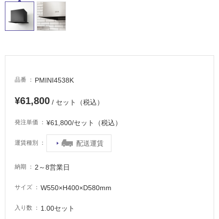
タ
イ
ル
PMINI4538K
品番
¥61,800
/ セット（税込）
屋
内
¥61,800/セット（税込）
発注単価
床・
配送運賃
運賃種別
屋
外
2～8営業日
納期
床・
浴
W550×H400×D580mm
サイズ
室
1.00セット
入り数
床・