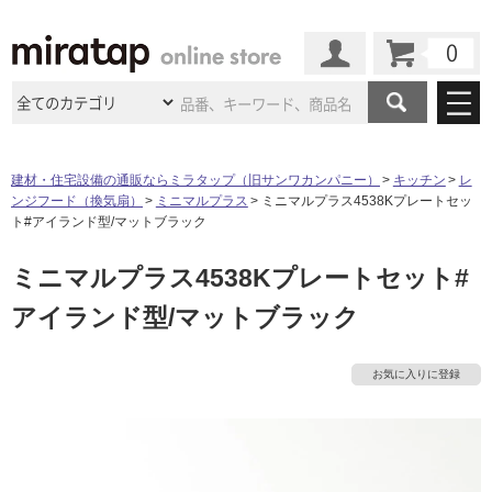
カート
マイページ
商品カテゴリ
建材・住宅設備の通販ならミラタップ（旧サンワカンパニー）
キッチン
レ
ンジフード（換気扇）
ミニマルプラス
ミニマルプラス4538Kプレートセッ
施工事例
洗面所・水回り
タイル
ト#アイランド型/マットブラック
ショールーム
施工事例
法人案件納入事例
ミニマルプラス4538Kプレートセット#
キッチン
浴室（風呂・
バスルー
ム）・
トイレ
ショールームの
ご案内
東京
ショールーム
アイランド型/マットブラック
ミラタップ
のあるくらし
お客様訪問
インタビュー
ドア（扉）・
建具・玄関
サポート
扉
エクステリア
（外構）
大阪
ショールーム
仙台
ショールーム
店舗・施設事例
お気に入りに登録
その他サービス
ご利用ガイド
初めての方へ
ウッドデッキ
フローリング・
床材
名古屋
ショールーム
京都
ショールーム
ミラタップと
創る家
工事会社紹介
Coziコンシ
よくある質問
お問い合わせ
ASOLIE
ェルジュ
収納
インテリア・
家具
福岡
ショールーム
札幌スマート
ショールー