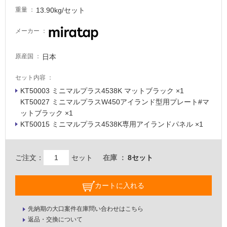
駐
13.90kg/セット
重量
車
場
メーカー
非
日本
原産国
常
に
セット内容
適
KT50003 ミニマルプラス4538K マットブラック ×1
し
KT50027 ミニマルプラスW450アイランド型用プレート#マ
て
ットブラック ×1
い
KT50015 ミニマルプラス4538K専用アイランドパネル ×1
る
適
し
ご注文：
セット
在庫
8セット
て
い
カートに入れる
る
P
が
M
注
先納期の大口案件在庫問い合わせはこちら
I
意
返品・交換について
N