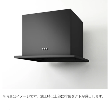
ム
修理お問い合わせ
クレーム公開
自分らしい家づくり
最高のリノベ会社が
みつ
照明
ペット用品
横浜スマート
ショールー
SUVACO
かる
リノベりす
ム
ウェルビーみのお
HDC
説明書・図面検索
水まわり
3年保証
BOX
内装用建材
パネル・壁材
お役立ち情報
住まいの
スタイリング
ロートアイアン
天然石・石材
アイデア
ミラタップ
チャンネル
メンテナンス・
施工材
新商品
オンライン相談
※写真はイメージです。施工時は上部に排気ダクトが露出します。