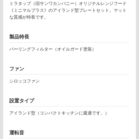
ミラタップ（旧サンワカンパニー）オリジナルレンジフード
0
《ミニマルプラス》のアイランド型プレートセット。マット
0
フ
な質感が特長です。
3
ミ
ロ
ニ
製品特長
マ
ー
ル
バーリングフィルター（オイルガード塗装）
プ
ラ
リ
ス
ファン
4
ン
シロッコファン
5
3
グ
8
設置タイプ
K
マ
土足・遮
アイランド型（コンパクトキッチンに最適です。）
ッ
音・床暖
ト
対
ブ
運転音
応
ラ