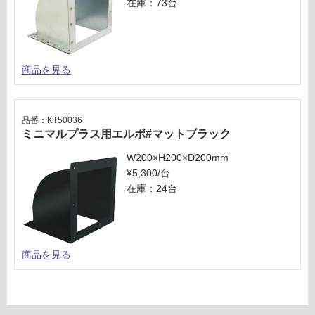
ッ
在庫：73台
い
ク
な
い
運賃表
F
商品を見る
K
T
5
品番：KT50036
0
ミニマルプラス用エルボ#マットブラック
0
W200×H200×D200mm
1
¥5,300/台
5
在庫：24台
ミ
ニ
マ
ル
プ
商品を見る
ラ
ス
4
5