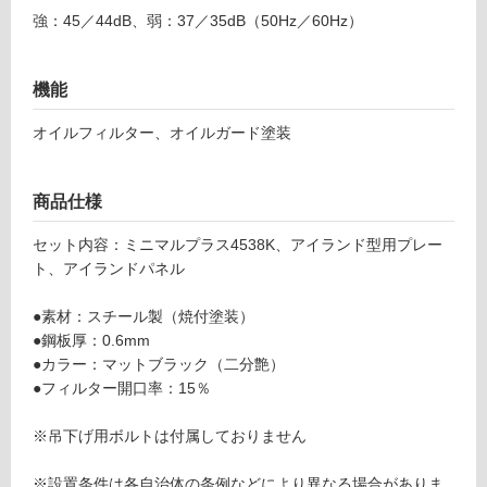
し
ッ
強：45／44dB、弱：37／35dB（50Hz／60Hz）
て
ク
い
る
運賃表
機能
E
対
オイルフィルター、オイルガード塗装
K
応
T
し
5
て
商品仕様
0
い
0
る
セット内容：ミニマルプラス4538K、アイランド型用プレー
2
が
ト、アイランドパネル
7
制
ミ
限
●素材：スチール製（焼付塗装）
ニ
あ
●鋼板厚：0.6mm
マ
り
●カラー：マットブラック（二分艶）
ル
の
●フィルター開口率：15％
プ
為
ラ
注
※吊下げ用ボルトは付属しておりません
ス
意
W
が
※設置条件は各自治体の条例などにより異なる場合がありま