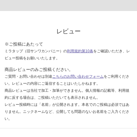
3
8
K
専
レビュー
用
ア
※ご投稿にあたって
イ
ミラタップ（旧サンワカンパニー）の
利用規約第10条
をご確認いただき、レ
ラ
ビュー投稿をお願いいたします。
ン
ド
商品レビューのみご投稿ください。
パ
ご質問・お問い合わせは別途
こちらのお問い合わせフォーム
をご利用くださ
ネ
い。レビューの内容にご返信することはいたしかねます。
ル
商品レビューは当社で加工・加筆ができません。個人情報の記載等、利用規
約に反する場合は、ご投稿いただいても表示されません。
運賃表
レビュー投稿時には「名前」が公開されます。本名でのご投稿は必須ではあ
F
りません。ニックネームなど、公開しても問題のないお名前をご入力くださ
い。
運
賃