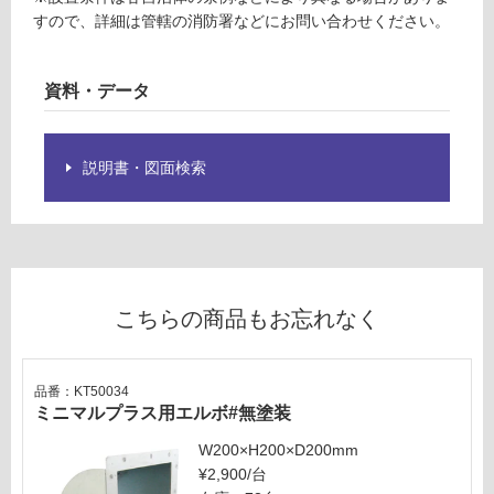
4
必
すので、詳細は管轄の消防署などにお問い合わせください。
5
要
0
※
ア
商
資料・データ
イ
品
ラ
仕
ン
様
説明書・図面検索
ド
欄
型
を
用
ご
プ
確
レ
認
ー
く
こちらの商品もお忘れなく
ト
だ
#
さ
マ
い
品番：KT50034
ッ
対
ミニマルプラス用エルボ#無塗装
ト
応
ブ
W200×H200×D200mm
し
ラ
¥2,900/台
て