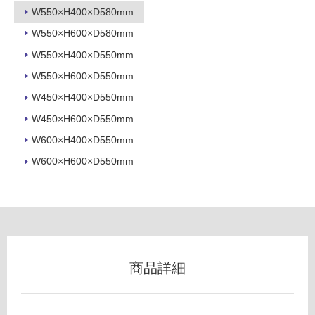
ッ
壁
W550×H400×D580mm
ト
使
#
W550×H600×D580mm
用
ア
W550×H400×D550mm
可
イ
能
W550×H600×D550mm
ラ
ン
W450×H400×D550mm
使
ド
用
W450×H600×D550mm
型/
可
W600×H400×D550mm
マ
能
ッ
(寒
W600×H600×D550mm
ト
冷
ブ
地
ラ
以
ッ
外)
ク
使
-
用
商品詳細
K
不
T
可
5
0