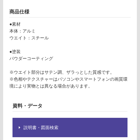
シ
が
ャ
制
商品仕様
ド
限
ー
●素材
あ
グ
本体：アルミ
り
レ
ウエイト：スチール
の
ー
為
●塗装
注
運賃表
パウダーコーティング
意
F
が
※ウエイト部分はサテン調、ザラっとした質感です。
必
※色相やテクスチャーはパソコンやスマートフォンの画質環
要
運
境により実物とは異なる場合があります。
※
賃
商
合
品
計
資料・データ
仕
:
様
¥1,
欄
14
説明書・図面検索
を
0/
ご
台