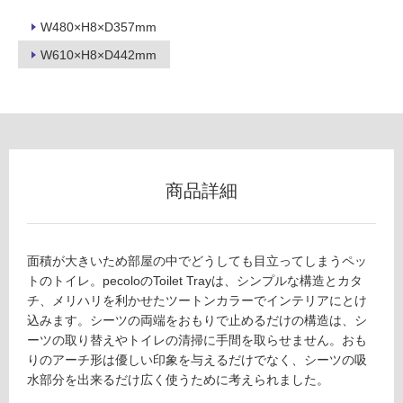
ン
W480×H8×D357mm
W610×H8×D442mm
グ
P
土足・遮
T
0
音・床暖
4
対
5
応
商品詳細
4
し
9
て
T
い
oil
面積が大きいため部屋の中でどうしても目立ってしまうペッ
る
et
トのトイレ。pecoloのToilet Trayは、シンプルな構造とカタ
Tr
対
チ、メリハリを利かせたツートンカラーでインテリアにとけ
a
応
込みます。シーツの両端をおもりで止めるだけの構造は、シ
y
し
ーツの取り替えやトイレの清掃に手間を取らせません。おも
W
て
りのアーチ形は優しい印象を与えるだけでなく、シーツの吸
id
い
水部分を出来るだけ広く使うために考えられました。
e
る