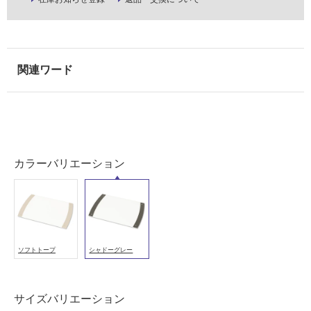
冷
地
以
外)
使
用
不
可
カラーバリエーション
フ
ロ
ソフトトープ
シャドーグレー
ー
リ
サイズバリエーション