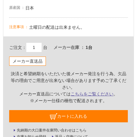
屋
日本
原産国
内
壁・
土曜日の配送は出来ません。
注意事項
屋
外
壁・
ご注文：
台
メーカー在庫
1台
浴
室
メーカー直送品
壁
決済と希望納期をいただいた後メーカー発注を行う為、欠品
使
等の理由でご用意が出来ない場合があります予めご了承くだ
用
さい。
可
メーカー直送品については
こちらをご覧ください
。
能
※メーカー仕様の梱包で配送されます。
使
カートに入れる
用
可
能
先納期の大口案件在庫問い合わせはこちら
(寒
在庫お知らせ登録
返品・交換について