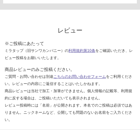
確
認
く
だ
さ
レビュー
い
※ご投稿にあたって
対
ミラタップ（旧サンワカンパニー）の
利用規約第10条
をご確認いただき、レ
応
ビュー投稿をお願いいたします。
し
て
商品レビューのみご投稿ください。
い
ご質問・お問い合わせは別途
こちらのお問い合わせフォーム
をご利用くださ
な
い。レビューの内容にご返信することはいたしかねます。
い
商品レビューは当社で加工・加筆ができません。個人情報の記載等、利用規
約に反する場合は、ご投稿いただいても表示されません。
レビュー投稿時には「名前」が公開されます。本名でのご投稿は必須ではあ
りません。ニックネームなど、公開しても問題のないお名前をご入力くださ
い。