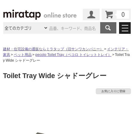
カート
マイページ
商品カテゴリ
建材・住宅設備の通販ならミラタップ（旧サンワカンパニー）
インテリア・
家具
ペット用品
pecolo Toilet Tray（ペコロ トイレットトレイ）
Toilet Tra
施工事例
洗面所・水回り
タイル
y Wide シャドーグレー
ショールーム
施工事例
法人案件納入事例
Toilet Tray Wide シャドーグレー
キッチン
浴室（風呂・
バスルー
ム）・
トイレ
ショールームの
ご案内
東京
ショールーム
タ
ミラタップ
のあるくらし
お客様訪問
インタビュー
ドア（扉）・
建具・玄関
お気に入りに登録
サポート
扉
エクステリア
（外構）
大阪
ショールーム
仙台
ショールーム
イ
店舗・施設事例
その他サービス
ご利用ガイド
初めての方へ
ウッドデッキ
フローリング・
床材
名古屋
ショールーム
京都
ショールーム
ル
ミラタップと
創る家
工事会社紹介
Coziコンシ
よくある質問
お問い合わせ
ASOLIE
ェルジュ
収納
インテリア・
家具
福岡
ショールーム
札幌スマート
ショールー
屋