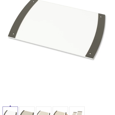
ム
修理お問い合わせ
クレーム公開
内
自分らしい家づくり
最高のリノベ会社が
みつ
照明
ペット用品
横浜スマート
ショールー
床・
SUVACO
かる
リノベりす
ム
ウェルビーみのお
HDC
屋
説明書・図面検索
水まわり
3年保証
BOX
内装用建材
パネル・壁材
外
床・
お役立ち情報
住まいの
スタイリング
ロートアイアン
天然石・石材
アイデア
浴
室
ミラタップ
チャンネル
メンテナンス・
施工材
新商品
オンライン相談
床・
駐
車
場
非
常
に
適
し
て
い