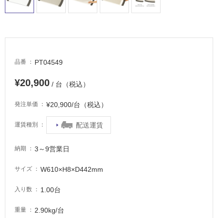
る
適
し
て
い
PT04549
品番
る
が
¥20,900
/ 台（税込）
注
意
¥20,900/台（税込）
発注単価
が
必
配送運賃
運賃種別
要
適
3～9営業日
納期
し
て
W610×H8×D442mm
サイズ
い
1.00台
入り数
な
い
2.90kg/台
重量